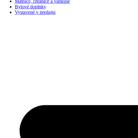
Matrace, chrániče a vankúše
Bytové doplnky
Vystavené v predajni