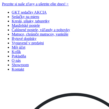
Prezrite si naše zľavy a ušetrite ešte dnes! >​
GKT sedačky AKCIA
Sedačky na mieru
Kreslá, ušiaky, taburetky
Manželské postele
Čalúnené postele, váľandy a pohovky
Matrace, chrániče matracov, vankúše
Bytové doplnky
Vystavené v predajni
Môj účet
Košík
Pokladňa
O nás
Showroom
Kontakt