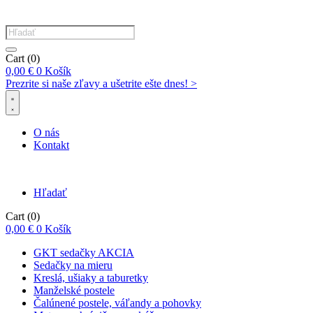
Products
search
Cart
(0)
0,00
€
0
Košík
Prezrite si naše zľavy a ušetrite ešte dnes! >​
O nás
Kontakt
Hľadať
Cart
(0)
0,00
€
0
Košík
GKT sedačky AKCIA
Sedačky na mieru
Kreslá, ušiaky a taburetky
Manželské postele
Čalúnené postele, váľandy a pohovky