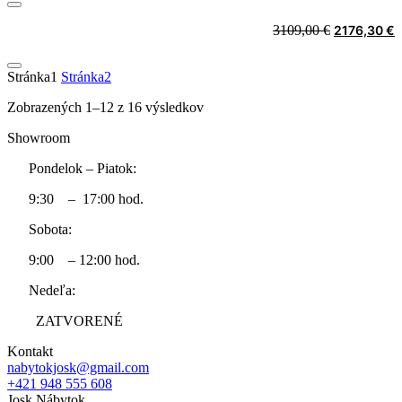
was:
i
3109,00 €.
2
Original
C
3109,00
€
2176,30
€
price
p
was:
i
Stránka
1
Stránka
2
3109,00 €.
2
Sorted
Zobrazených 1–12 z 16 výsledkov
by
Showroom
price:
low
Pondelok – Piatok:
to
high
9:30 – 17:00 hod.
Sobota:
9:00 – 12:00 hod.
Nedeľa:
ZATVORENÉ
Kontakt
nabytokjosk@gmail.com
+421 948 555 608
Josk Nábytok