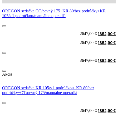
OREGON sedačka OT/pevný 175+KR 80/bez podrúčky+KR
105/s 1 podrúčkou/manuálne operadlá
Original
C
2647,00
€
1852,90
€
price
p
Original
C
2647,00
€
1852,90
€
was:
i
price
p
2647,00 €.
1
was:
i
2647,00 €.
1
Original
C
2647,00
€
1852,90
€
price
p
was:
i
Akcia
2647,00 €.
1
OREGON sedačka KR 105/s 1 podrúčkou+KR 80/bez
podrúčky+OT/pevný 175/manuálne operadlá
Original
C
2647,00
€
1852,90
€
price
p