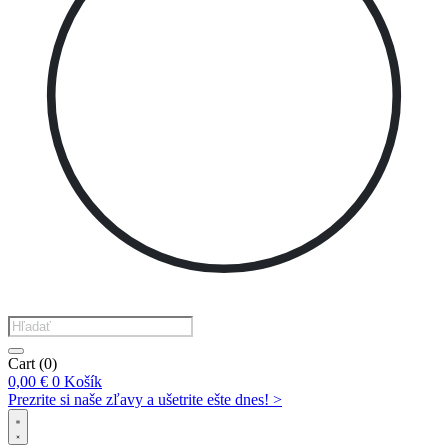
Products
search
Cart
(0)
0,00
€
0
Košík
Prezrite si naše zľavy a ušetrite ešte dnes! >​