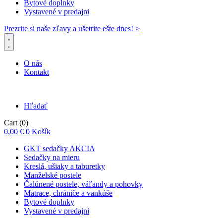
Bytové doplnky
Vystavené v predajni
Prezrite si naše zľavy a ušetrite ešte dnes! >​
O nás
Kontakt
Hľadať
Cart
(0)
0,00
€
0
Košík
GKT sedačky AKCIA
Sedačky na mieru
Kreslá, ušiaky a taburetky
Manželské postele
Čalúnené postele, váľandy a pohovky
Matrace, chrániče a vankúše
Bytové doplnky
Vystavené v predajni