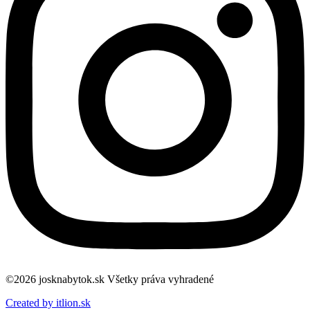
©2026 josknabytok.sk Všetky práva vyhradené
Created by itlion.sk