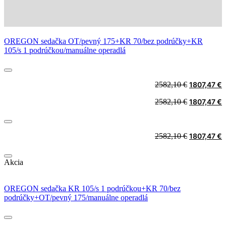
OREGON sedačka OT/pevný 175+KR 70/bez podrúčky+KR
105/s 1 podrúčkou/manuálne operadlá
Original
C
2582,10
€
1807,47
€
price
p
Original
C
2582,10
€
1807,47
€
was:
i
price
p
2582,10 €.
1
was:
i
2582,10 €.
1
Original
C
2582,10
€
1807,47
€
price
p
was:
i
Akcia
2582,10 €.
1
OREGON sedačka KR 105/s 1 podrúčkou+KR 70/bez
podrúčky+OT/pevný 175/manuálne operadlá