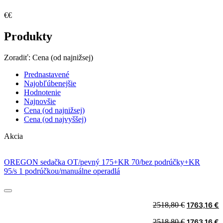
€
€
Produkty
Zoradiť:
Cena (od najnižsej)
Prednastavené
Najobľúbenejšie
Hodnotenie
Najnovšie
Cena (od najnižsej)
Cena (od najvyššej)
Akcia
OREGON sedačka OT/pevný 175+KR 70/bez podrúčky+KR
95/s 1 podrúčkou/manuálne operadlá
Original
C
2518,80
€
1763,16
€
price
p
Original
C
2518,80
€
1763,16
€
was:
i