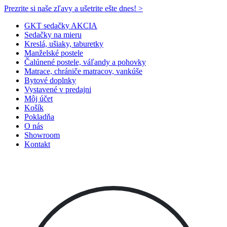
Prezrite si naše zľavy a ušetrite ešte dnes! >​
GKT sedačky AKCIA
Sedačky na mieru
Kreslá, ušiaky, taburetky
Manželské postele
Čalúnené postele, váľandy a pohovky
Matrace, chrániče matracov, vankúše
Bytové doplnky
Vystavené v predajni
Môj účet
Košík
Pokladňa
O nás
Showroom
Kontakt