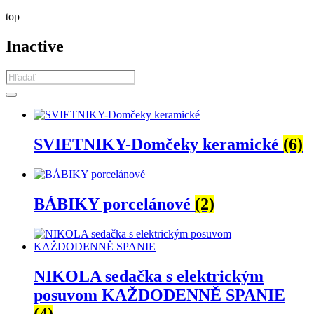
top
Inactive
Products
search
SVIETNIKY-Domčeky keramické
(6)
BÁBIKY porcelánové
(2)
NIKOLA sedačka s elektrickým
posuvom KAŽDODENNĚ SPANIE
(4)