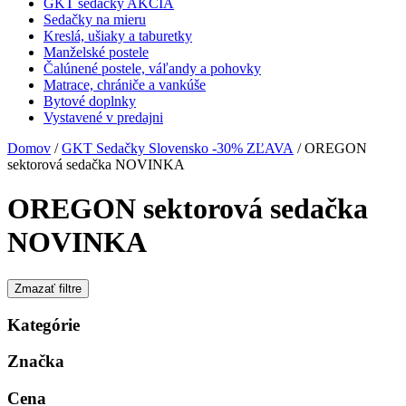
GKT sedačky AKCIA
Sedačky na mieru
Kreslá, ušiaky a taburetky
Manželské postele
Čalúnené postele, váľandy a pohovky
Matrace, chrániče a vankúše
Bytové doplnky
Vystavené v predajni
Domov
/
GKT Sedačky Slovensko -30% ZĽAVA
/ OREGON
sektorová sedačka NOVINKA
OREGON sektorová sedačka
NOVINKA
Zmazať filtre
Kategórie
Značka
Cena