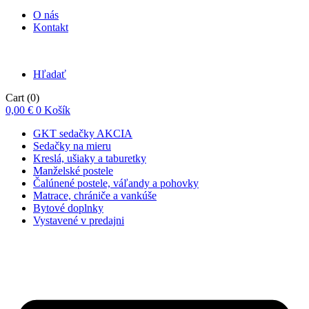
O nás
Kontakt
Hľadať
Cart
(0)
0,00
€
0
Košík
GKT sedačky AKCIA
Sedačky na mieru
Kreslá, ušiaky a taburetky
Manželské postele
Čalúnené postele, váľandy a pohovky
Matrace, chrániče a vankúše
Bytové doplnky
Vystavené v predajni