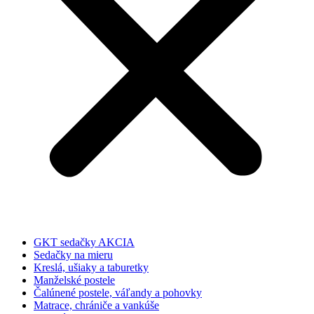
GKT sedačky AKCIA
Sedačky na mieru
Kreslá, ušiaky a taburetky
Manželské postele
Čalúnené postele, váľandy a pohovky
Matrace, chrániče a vankúše