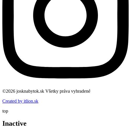
©2026 josknabytok.sk Všetky práva vyhradené
Created by itlion.sk
top
Inactive