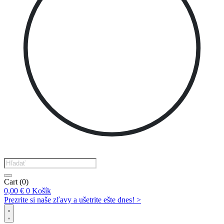
Products
search
Cart
(0)
0,00
€
0
Košík
Prezrite si naše zľavy a ušetrite ešte dnes! >​