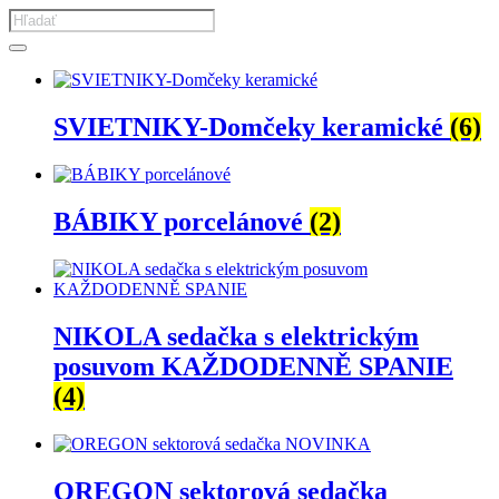
Products
search
SVIETNIKY-Domčeky keramické
(6)
BÁBIKY porcelánové
(2)
NIKOLA sedačka s elektrickým
posuvom KAŽDODENNĚ SPANIE
(4)
OREGON sektorová sedačka