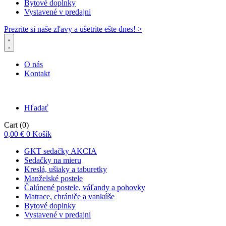
Bytové doplnky
Vystavené v predajni
Prezrite si naše zľavy a ušetrite ešte dnes! >​
O nás
Kontakt
Hľadať
Cart
(0)
0,00
€
0
Košík
GKT sedačky AKCIA
Sedačky na mieru
Kreslá, ušiaky a taburetky
Manželské postele
Čalúnené postele, váľandy a pohovky
Matrace, chrániče a vankúše
Bytové doplnky
Vystavené v predajni