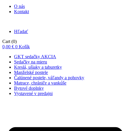
O nás
Kontakt
Hľadať
Cart
(0)
0,00
€
0
Košík
GKT sedačky AKCIA
Sedačky na mieru
Kreslá, ušiaky a taburetky
Manželské postele
Čalúnené postele, váľandy a pohovky
Matrace, chrániče a vankúše
Bytové doplnky
Vystavené v predajni