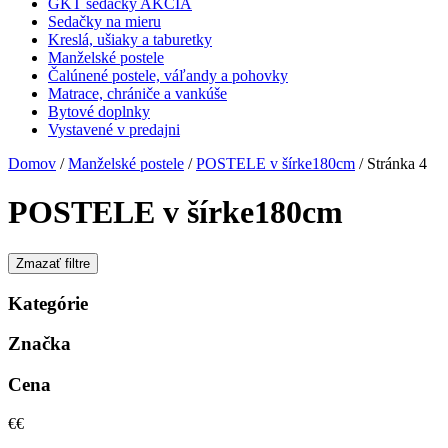
GKT sedačky AKCIA
Sedačky na mieru
Kreslá, ušiaky a taburetky
Manželské postele
Čalúnené postele, váľandy a pohovky
Matrace, chrániče a vankúše
Bytové doplnky
Vystavené v predajni
Domov
/
Manželské postele
/
POSTELE v šírke180cm
/ Stránka 4
POSTELE v šírke180cm
Zmazať filtre
Kategórie
Značka
Cena
€
€