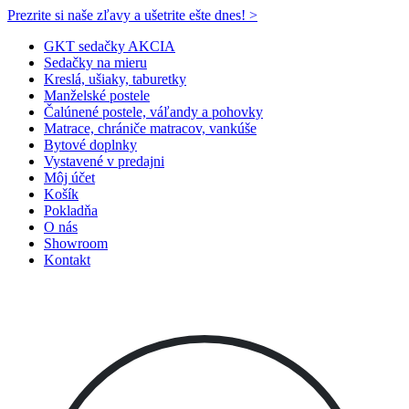
Prezrite si naše zľavy a ušetrite ešte dnes! >​
GKT sedačky AKCIA
Sedačky na mieru
Kreslá, ušiaky, taburetky
Manželské postele
Čalúnené postele, váľandy a pohovky
Matrace, chrániče matracov, vankúše
Bytové doplnky
Vystavené v predajni
Môj účet
Košík
Pokladňa
O nás
Showroom
Kontakt