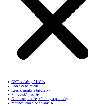
GKT sedačky AKCIA
Sedačky na mieru
Kreslá, ušiaky a taburetky
Manželské postele
Čalúnené postele, váľandy a pohovky
Matrace, chrániče a vankúše