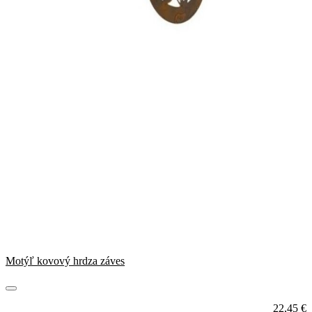
Motýľ kovový hrdza záves
22,45
€