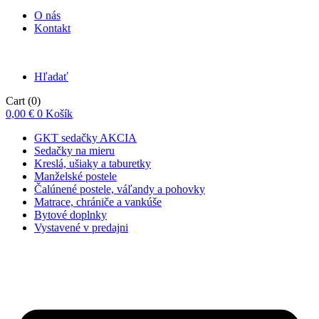
O nás
Kontakt
Hľadať
Cart
(0)
0,00
€
0
Košík
GKT sedačky AKCIA
Sedačky na mieru
Kreslá, ušiaky a taburetky
Manželské postele
Čalúnené postele, váľandy a pohovky
Matrace, chrániče a vankúše
Bytové doplnky
Vystavené v predajni