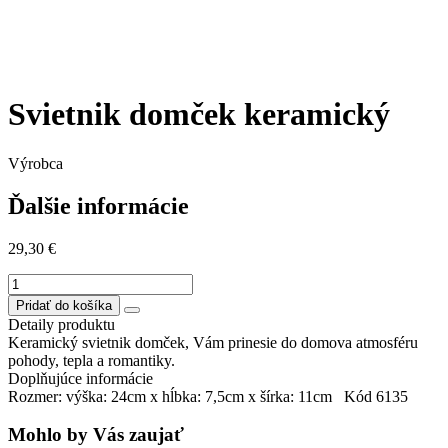
Svietnik domček keramický
Výrobca
Ďalšie informácie
29,30
€
množstvo
Svietnik
Pridať do košíka
domček
Detaily produktu
keramický
Keramický svietnik domček, Vám prinesie do domova atmosféru
pohody, tepla a romantiky.
Doplňujúce informácie
Rozmer: výška: 24cm x hĺbka: 7,5cm x šírka: 11cm Kód 6135
Mohlo by Vás zaujať