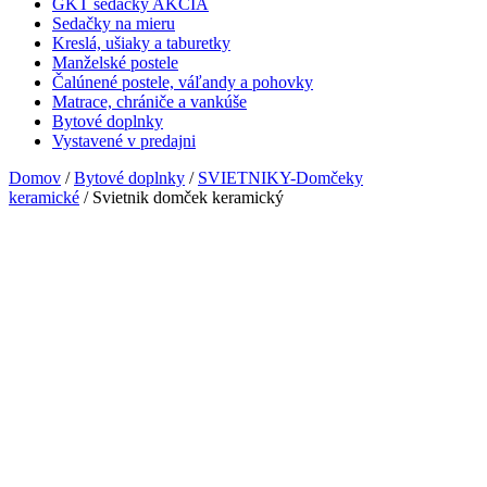
GKT sedačky AKCIA
Sedačky na mieru
Kreslá, ušiaky a taburetky
Manželské postele
Čalúnené postele, váľandy a pohovky
Matrace, chrániče a vankúše
Bytové doplnky
Vystavené v predajni
Domov
/
Bytové doplnky
/
SVIETNIKY-Domčeky
keramické
/ Svietnik domček keramický