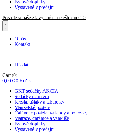
Bytové doplnky
Vystavené v predajni
Prezrite si naše zľavy a ušetrite ešte dnes! >​
O nás
Kontakt
Hľadať
Cart
(0)
0,00
€
0
Košík
GKT sedačky AKCIA
Sedačky na mieru
Kreslá, ušiaky a taburetky
Manželské postele
Čalúnené postele, váľandy a pohovky
Matrace, chrániče a vankúše
Bytové doplnky
Vystavené v predajni