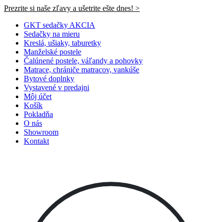
Prezrite si naše zľavy a ušetrite ešte dnes! >​
GKT sedačky AKCIA
Sedačky na mieru
Kreslá, ušiaky, taburetky
Manželské postele
Čalúnené postele, váľandy a pohovky
Matrace, chrániče matracov, vankúše
Bytové doplnky
Vystavené v predajni
Môj účet
Košík
Pokladňa
O nás
Showroom
Kontakt