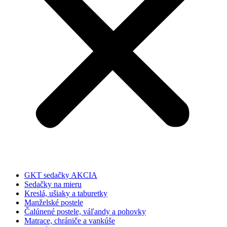
GKT sedačky AKCIA
Sedačky na mieru
Kreslá, ušiaky a taburetky
Manželské postele
Čalúnené postele, váľandy a pohovky
Matrace, chrániče a vankúše