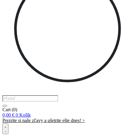
Products
search
Cart
(0)
0,00
€
0
Košík
Prezrite si naše zľavy a ušetrite ešte dnes! >​