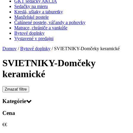
GKT sedačky AKCIA
Sedačky na mieru
Kreslá, ušiaky a taburetky
Manželské postele
Čalúnené postele, váľandy a pohovky
Matrace, chrániče a vankúše
Bytové doplnky
Vystavené v predajni
Domov
/
Bytové doplnky
/ SVIETNIKY-Domčeky keramické
SVIETNIKY-Domčeky
keramické
Zmazať filtre
Kategórie
Cena
€
€