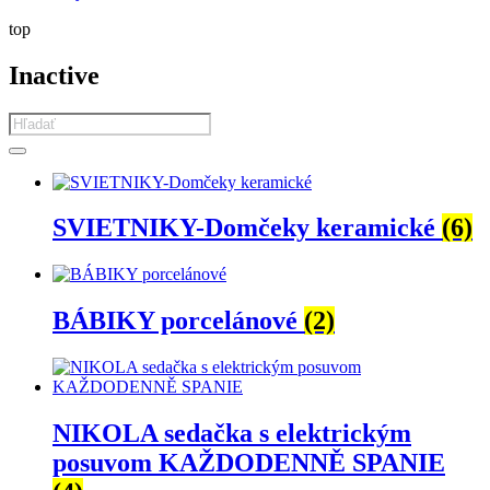
top
Inactive
Products
search
SVIETNIKY-Domčeky keramické
(6)
BÁBIKY porcelánové
(2)
NIKOLA sedačka s elektrickým
posuvom KAŽDODENNĚ SPANIE