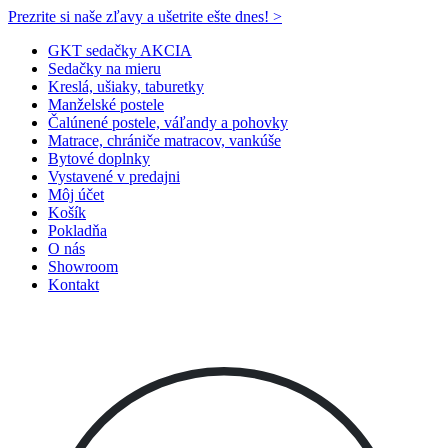
Prezrite si naše zľavy a ušetrite ešte dnes! >​
GKT sedačky AKCIA
Sedačky na mieru
Kreslá, ušiaky, taburetky
Manželské postele
Čalúnené postele, váľandy a pohovky
Matrace, chrániče matracov, vankúše
Bytové doplnky
Vystavené v predajni
Môj účet
Košík
Pokladňa
O nás
Showroom
Kontakt