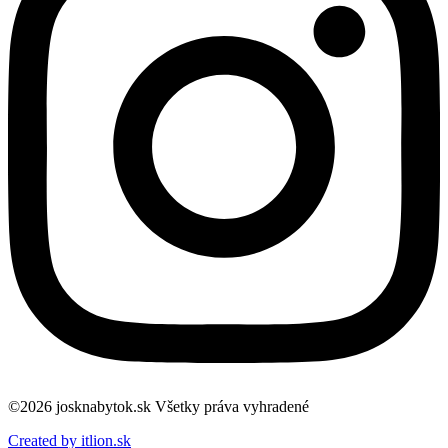
©2026 josknabytok.sk Všetky práva vyhradené
Created by itlion.sk