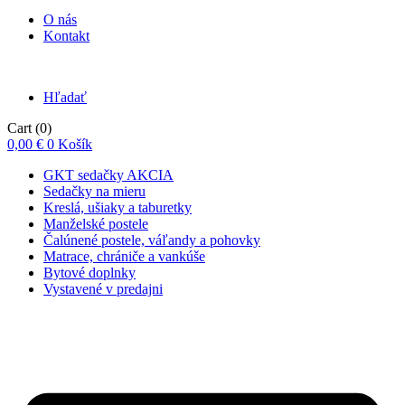
O nás
Kontakt
Hľadať
Cart
(0)
0,00
€
0
Košík
GKT sedačky AKCIA
Sedačky na mieru
Kreslá, ušiaky a taburetky
Manželské postele
Čalúnené postele, váľandy a pohovky
Matrace, chrániče a vankúše
Bytové doplnky
Vystavené v predajni