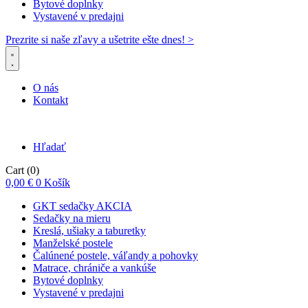
Bytové doplnky
Vystavené v predajni
Prezrite si naše zľavy a ušetrite ešte dnes! >​
O nás
Kontakt
Hľadať
Cart
(0)
0,00
€
0
Košík
GKT sedačky AKCIA
Sedačky na mieru
Kreslá, ušiaky a taburetky
Manželské postele
Čalúnené postele, váľandy a pohovky
Matrace, chrániče a vankúše
Bytové doplnky
Vystavené v predajni