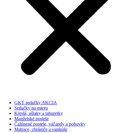
GKT sedačky AKCIA
Sedačky na mieru
Kreslá, ušiaky a taburetky
Manželské postele
Čalúnené postele, váľandy a pohovky
Matrace, chrániče a vankúše