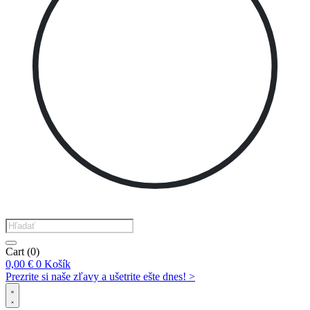
Products
search
Cart
(0)
0,00
€
0
Košík
Prezrite si naše zľavy a ušetrite ešte dnes! >​