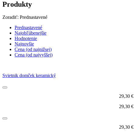
Produkty
Zoradiť:
Prednastavené
Prednastavené
Najobľúbenejšie
Hodnotenie
Najnovšie
Cena (od najnižsej)
Cena (od najvyššej)
Svietnik domček keramický
29,30
€
29,30
€
29,30
€