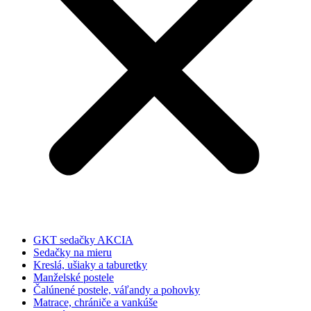
GKT sedačky AKCIA
Sedačky na mieru
Kreslá, ušiaky a taburetky
Manželské postele
Čalúnené postele, váľandy a pohovky
Matrace, chrániče a vankúše