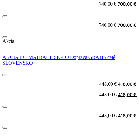
Original
C
740,00
€
700,00
€
was:
i
price
p
740,00 €.
7
was:
i
740,00 €.
7
Original
C
740,00
€
700,00
€
price
p
was:
i
Akcia
740,00 €.
7
AKCIA 1+1 MATRACE SIGLO Doprava GRATIS celé
SLOVENSKO
Original
C
448,00
€
418,00
€
price
p
Original
C
448,00
€
418,00
€
was:
i
price
p
448,00 €.
4
was:
i
448,00 €.
4
Original
C
448,00
€
418,00
€
price
p
was:
i
448,00 €.
4