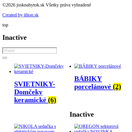
©2026 josknabytok.sk Všetky práva vyhradené
Created by itlion.sk
top
Inactive
Products
search
BÁBIKY
SVIETNIKY-
porcelánové
(2)
Domčeky
keramické
(6)
Inactive