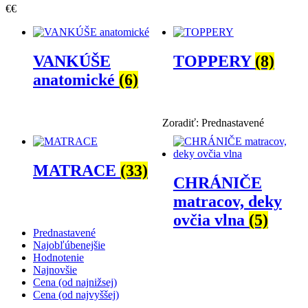
€
€
VANKÚŠE
TOPPERY
(8)
anatomické
(6)
Zoradiť:
Prednastavené
MATRACE
(33)
CHRÁNIČE
matracov, deky
ovčia vlna
(5)
Prednastavené
Najobľúbenejšie
Hodnotenie
Najnovšie
Cena (od najnižsej)
Cena (od najvyššej)