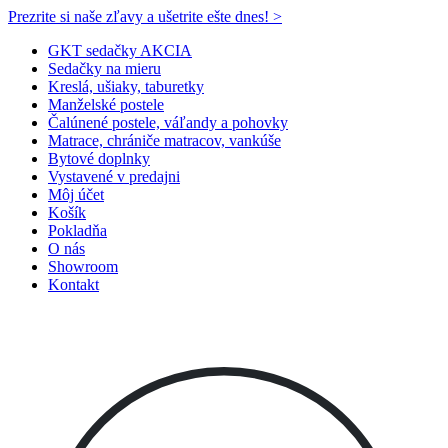
Prezrite si naše zľavy a ušetrite ešte dnes! >​
GKT sedačky AKCIA
Sedačky na mieru
Kreslá, ušiaky, taburetky
Manželské postele
Čalúnené postele, váľandy a pohovky
Matrace, chrániče matracov, vankúše
Bytové doplnky
Vystavené v predajni
Môj účet
Košík
Pokladňa
O nás
Showroom
Kontakt