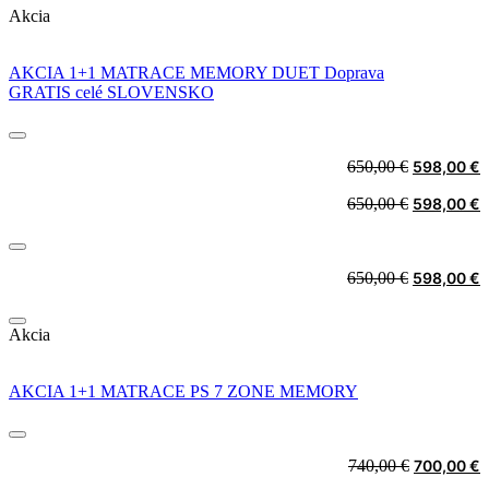
Akcia
AKCIA 1+1 MATRACE MEMORY DUET Doprava
GRATIS celé SLOVENSKO
Original
C
650,00
€
598,00
€
price
p
Original
C
650,00
€
598,00
€
was:
i
price
p
650,00 €.
5
was:
i
650,00 €.
5
Original
C
650,00
€
598,00
€
price
p
was:
i
Akcia
650,00 €.
5
AKCIA 1+1 MATRACE PS 7 ZONE MEMORY
Original
C
740,00
€
700,00
€
price
p