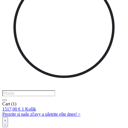
Products
search
Cart
(1)
1517,00
€
1
Košík
Prezrite si naše zľavy a ušetrite ešte dnes! >​