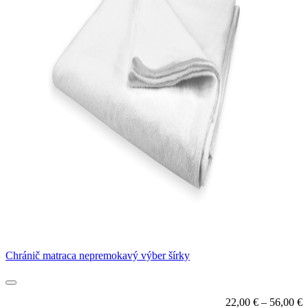
Chránič matraca nepremokavý výber šírky
22,00
€
–
56,00
€