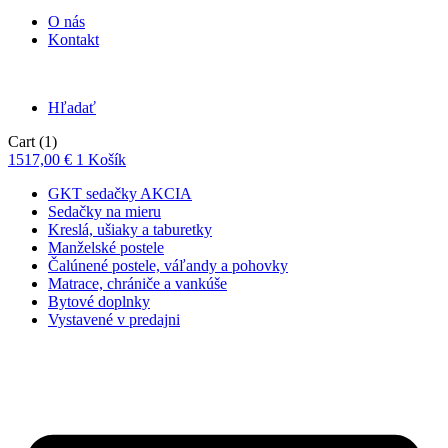
O nás
Kontakt
Hľadať
Cart
(1)
1517,00
€
1
Košík
GKT sedačky AKCIA
Sedačky na mieru
Kreslá, ušiaky a taburetky
Manželské postele
Čalúnené postele, váľandy a pohovky
Matrace, chrániče a vankúše
Bytové doplnky
Vystavené v predajni