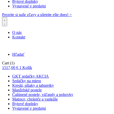
Bytové doplnky
Vystavené v predajni
Prezrite si naše zľavy a ušetrite ešte dnes! >​
O nás
Kontakt
Hľadať
Cart
(1)
1517,00
€
1
Košík
GKT sedačky AKCIA
Sedačky na mieru
Kreslá, ušiaky a taburetky
Manželské postele
Čalúnené postele, váľandy a pohovky
Matrace, chrániče a vankúše
Bytové doplnky
Vystavené v predajni