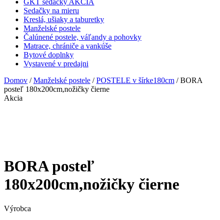
GKT sedačky AKCIA
Sedačky na mieru
Kreslá, ušiaky a taburetky
Manželské postele
Čalúnené postele, váľandy a pohovky
Matrace, chrániče a vankúše
Bytové doplnky
Vystavené v predajni
Domov
/
Manželské postele
/
POSTELE v šírke180cm
/ BORA
posteľ 180x200cm,nožičky čierne
Akcia
BORA posteľ
180x200cm,nožičky čierne
Výrobca