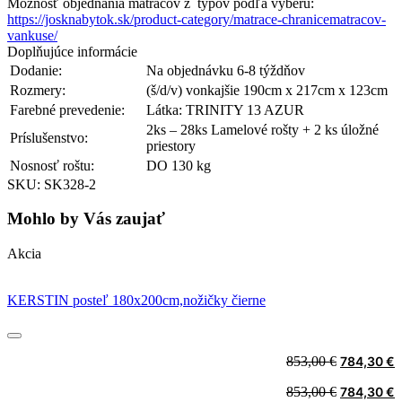
Možnosť objednania matracov z typov podľa výberu:
https://josknabytok.sk/product-category/matrace-chranicematracov-
vankuse/
Doplňujúce informácie
Dodanie:
Na objednávku 6-8 týždňov
Rozmery:
(š/d/v) vonkajšie 190cm x 217cm x 123cm
Farebné prevedenie:
Látka: TRINITY 13 AZUR
2ks – 28ks Lamelové rošty + 2 ks úložné
Príslušenstvo:
priestory
Nosnosť roštu:
DO 130 kg
SKU: SK328-2
Mohlo by Vás zaujať
Akcia
KERSTIN posteľ 180x200cm,nožičky čierne
Original
C
853,00
€
784,30
€
price
p
Original
C
853,00
€
784,30
€
was:
i