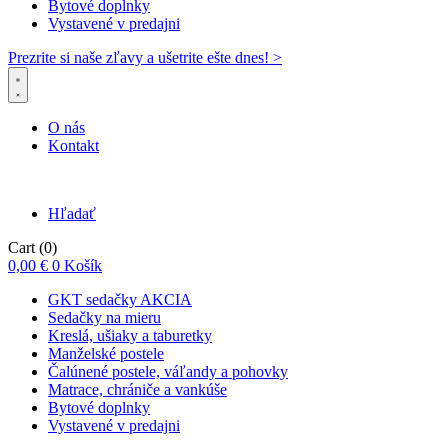
Bytové doplnky
Vystavené v predajni
Prezrite si naše zľavy a ušetrite ešte dnes! >​
O nás
Kontakt
Hľadať
Cart
(0)
0,00
€
0
Košík
GKT sedačky AKCIA
Sedačky na mieru
Kreslá, ušiaky a taburetky
Manželské postele
Čalúnené postele, váľandy a pohovky
Matrace, chrániče a vankúše
Bytové doplnky
Vystavené v predajni