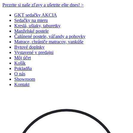
Prezrite si naše zľavy a ušetrite ešte dnes! >​
GKT sedačky AKCIA
Sedačky na mieru
Kreslá, ušiaky, taburetky
Manželské postele
Čalúnené postele, váľandy a pohovky
Matrace, chrániče matracov, vankúše
Bytové doplnky
Vystavené v predajni
Môj účet
Košík
Pokladňa
O nás
Showroom
Kontakt