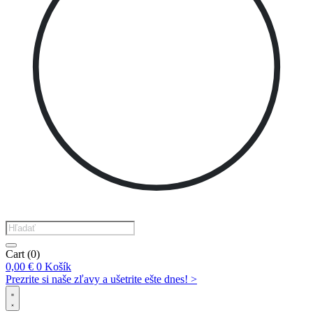
Products
search
Cart
(0)
0,00
€
0
Košík
Prezrite si naše zľavy a ušetrite ešte dnes! >​