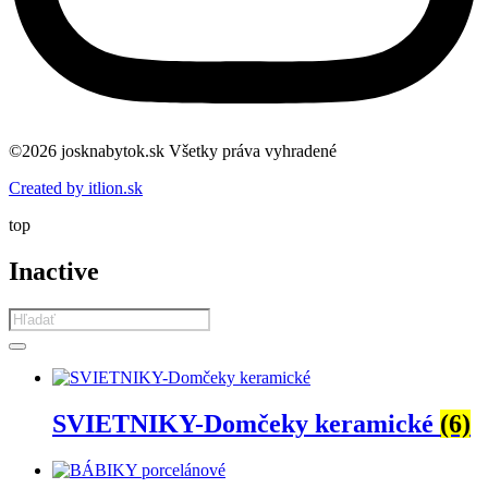
©2026 josknabytok.sk Všetky práva vyhradené
Created by itlion.sk
top
Inactive
Products
search
SVIETNIKY-Domčeky keramické
(6)