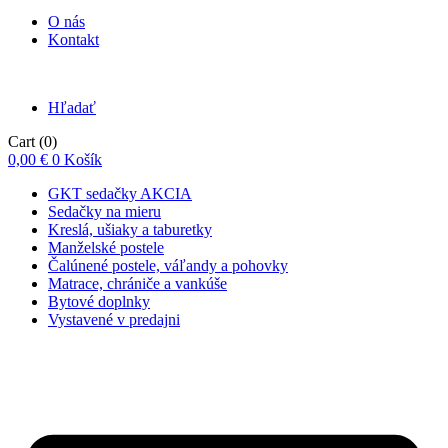
O nás
Kontakt
Hľadať
Cart
(0)
0,00
€
0
Košík
GKT sedačky AKCIA
Sedačky na mieru
Kreslá, ušiaky a taburetky
Manželské postele
Čalúnené postele, váľandy a pohovky
Matrace, chrániče a vankúše
Bytové doplnky
Vystavené v predajni