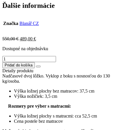
Ďalšie informácie
Značka
Blanář CZ
Original
Current
550,00
€
489,00
€
price
price
Dostupné na objednávku
was:
is:
550,00 €.
489,00 €.
množstvo
BORA
Pridať do košíka
posteľ
Detaily produktu
180x200cm,nožičky
Nadčasové dvoj lôžko. Vyklop z boku s nosnosťou do 130
čierne
kg/osoba.
Výška ložnej plochy bez matracov: 37,5 cm
Výška nožičiek: 3,5 cm
Rozmery pre výber s matracmi:
Výška ložnej plochy s matracmi: cca 52,5 cm
Cena postele bez matracov