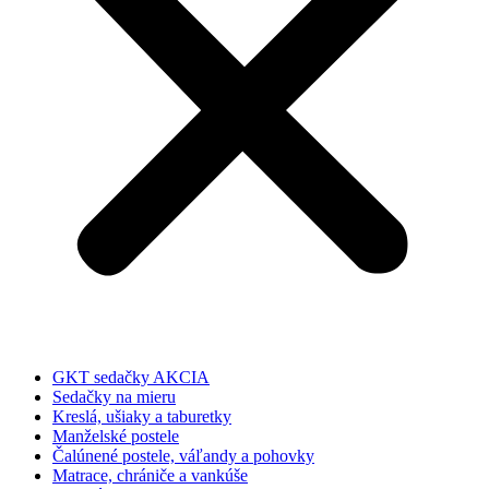
GKT sedačky AKCIA
Sedačky na mieru
Kreslá, ušiaky a taburetky
Manželské postele
Čalúnené postele, váľandy a pohovky
Matrace, chrániče a vankúše