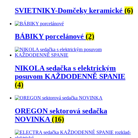
SVIETNIKY-Domčeky keramické
(6)
BÁBIKY porcelánové
(2)
NIKOLA sedačka s elektrickým
posuvom KAŽDODENNĚ SPANIE
(4)
OREGON sektorová sedačka
NOVINKA
(16)