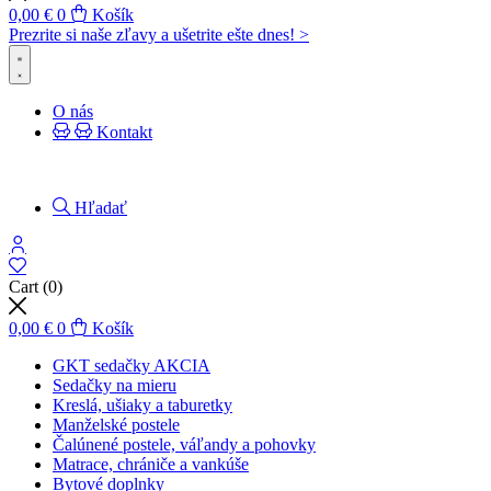
0,00
€
0
Košík
Prezrite si naše zľavy a ušetrite ešte dnes! >​
O nás
Kontakt
Hľadať
Cart
(0)
0,00
€
0
Košík
GKT sedačky AKCIA
Sedačky na mieru
Kreslá, ušiaky a taburetky
Manželské postele
Čalúnené postele, váľandy a pohovky
Matrace, chrániče a vankúše
Bytové doplnky