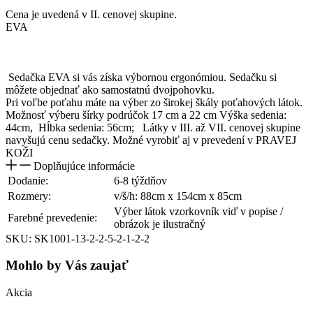
Cena je uvedená v II. cenovej skupine.
EVA
Sedačka EVA si vás získa výbornou ergonómiou. Sedačku si
môžete objednať ako samostatnú dvojpohovku.
Pri voľbe poťahu máte na výber zo širokej škály poťahových látok.
Možnosť výberu šírky podrúčok 17 cm a 22 cm Výška sedenia:
44cm, Hĺbka sedenia: 56cm; Látky v III. až VII. cenovej skupine
navyšujú cenu sedačky. Možné vyrobiť aj v prevedení v PRAVEJ
KOŽI
Doplňujúce informácie
Dodanie:
6-8 týždňov
Rozmery:
v/š/h: 88cm x 154cm x 85cm
Výber látok vzorkovník viď v popise /
Farebné prevedenie:
obrázok je ilustračný
SKU: SK1001-13-2-2-5-2-1-2-2
Mohlo by Vás zaujať
Akcia