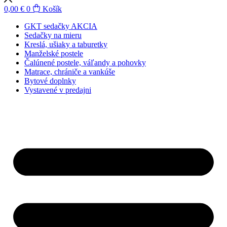
0,00
€
0
Košík
GKT sedačky AKCIA
Sedačky na mieru
Kreslá, ušiaky a taburetky
Manželské postele
Čalúnené postele, váľandy a pohovky
Matrace, chrániče a vankúše
Bytové doplnky
Vystavené v predajni