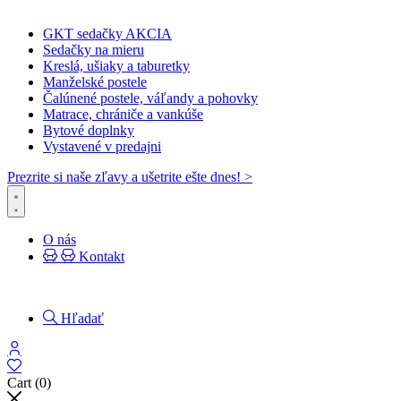
GKT sedačky AKCIA
Sedačky na mieru
Kreslá, ušiaky a taburetky
Manželské postele
Čalúnené postele, váľandy a pohovky
Matrace, chrániče a vankúše
Bytové doplnky
Vystavené v predajni
Prezrite si naše zľavy a ušetrite ešte dnes! >​
O nás
Kontakt
Hľadať
Cart
(0)