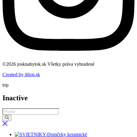
©2026 josknabytok.sk Všetky práva vyhradené
Created by itlion.sk
top
Inactive
Products
search