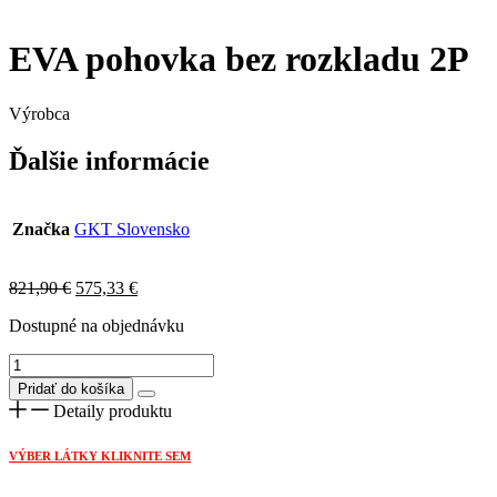
EVA pohovka bez rozkladu 2P
Výrobca
Ďalšie informácie
Značka
GKT Slovensko
Original
Current
821,90
€
575,33
€
price
price
Dostupné na objednávku
was:
is:
821,90 €.
575,33 €.
množstvo
EVA
Pridať do košíka
pohovka
Detaily produktu
bez
rozkladu
VÝBER LÁTKY KLIKNITE SEM
2P