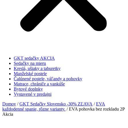
GKT sedačky AKCIA
Sedačky na mieru
Kreslá, ušiaky a taburetky
Manželské postele
Čalúnené postele, váľandy a pohovky
Matrace, chrániče a vankúše
Bytové doplnky
Vystavené v predajni
Domov
/
GKT Sedačky Slovensko -30% ZĽAVA
/
EVA
každodenné spanie, rôzne varianty.
/ EVA pohovka bez rozkladu 2P
Akcia