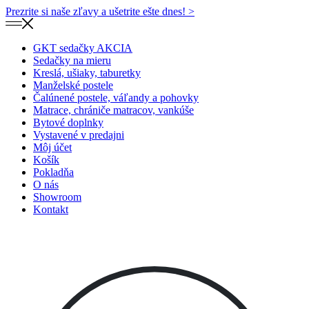
Prezrite si naše zľavy a ušetrite ešte dnes! >​
GKT sedačky AKCIA
Sedačky na mieru
Kreslá, ušiaky, taburetky
Manželské postele
Čalúnené postele, váľandy a pohovky
Matrace, chrániče matracov, vankúše
Bytové doplnky
Vystavené v predajni
Môj účet
Košík
Pokladňa
O nás
Showroom
Kontakt