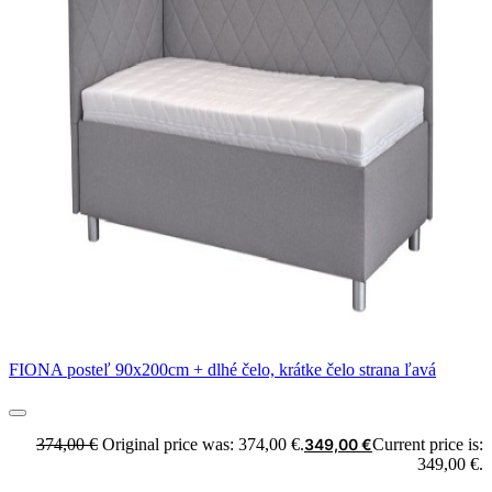
FIONA posteľ 90x200cm + dlhé čelo, krátke čelo strana ľavá
374,00
€
Original price was: 374,00 €.
349,00
€
Current price is:
349,00 €.