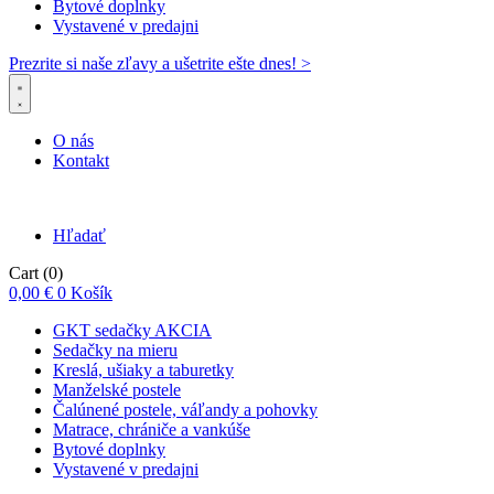
Bytové doplnky
Vystavené v predajni
Prezrite si naše zľavy a ušetrite ešte dnes! >​
O nás
Kontakt
Hľadať
Cart
(0)
0,00
€
0
Košík
GKT sedačky AKCIA
Sedačky na mieru
Kreslá, ušiaky a taburetky
Manželské postele
Čalúnené postele, váľandy a pohovky
Matrace, chrániče a vankúše
Bytové doplnky
Vystavené v predajni