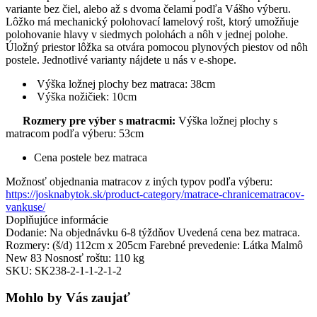
variante bez čiel, alebo až s dvoma čelami podľa Vášho výberu.
Lôžko má mechanický polohovací lamelový rošt, ktorý umožňuje
polohovanie hlavy v siedmych polohách a nôh v jednej polohe.
Úložný priestor lôžka sa otvára pomocou plynových piestov od nôh
postele. Jednotlivé varianty nájdete u nás v e-shope.
Výška ložnej plochy bez matraca: 38cm
Výška nožičiek: 10cm
Rozmery pre výber s matracmi:
Výška ložnej plochy s
matracom podľa výberu: 53cm
Cena postele bez matraca
Možnosť objednania matracov z iných typov podľa výberu:
https://josknabytok.sk/product-category/matrace-chranicematracov-
vankuse/
Doplňujúce informácie
Dodanie: Na objednávku 6-8 týždňov Uvedená cena bez matraca.
Rozmery: (š/d) 112cm x 205cm Farebné prevedenie: Látka Malmô
New 83 Nosnosť roštu: 110 kg
SKU: SK238-2-1-1-2-1-2
Mohlo by Vás zaujať