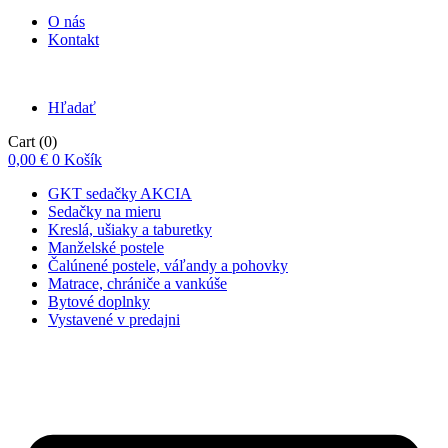
O nás
Kontakt
Hľadať
Cart
(0)
0,00
€
0
Košík
GKT sedačky AKCIA
Sedačky na mieru
Kreslá, ušiaky a taburetky
Manželské postele
Čalúnené postele, váľandy a pohovky
Matrace, chrániče a vankúše
Bytové doplnky
Vystavené v predajni