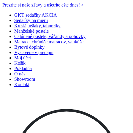
Prezrite si naše zľavy a ušetrite ešte dnes! >​
GKT sedačky AKCIA
Sedačky na mieru
Kreslá, ušiaky, taburetky
Manželské postele
Čalúnené postele, váľandy a pohovky
Matrace, chrániče matracov, vankúše
Bytové doplnky
Vystavené v predajni
Môj účet
Košík
Pokladňa
O nás
Showroom
Kontakt