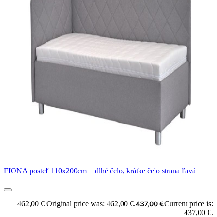
FIONA posteľ 110x200cm + dlhé čelo, krátke čelo strana ľavá
462,00
€
Original price was: 462,00 €.
437,00
€
Current price is:
437,00 €.