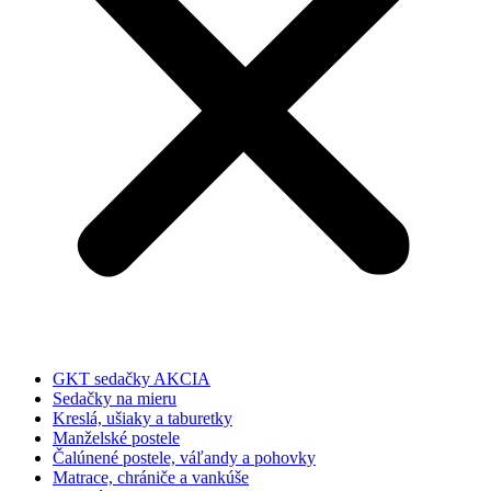
GKT sedačky AKCIA
Sedačky na mieru
Kreslá, ušiaky a taburetky
Manželské postele
Čalúnené postele, váľandy a pohovky
Matrace, chrániče a vankúše