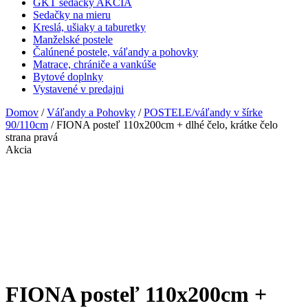
GKT sedačky AKCIA
Sedačky na mieru
Kreslá, ušiaky a taburetky
Manželské postele
Čalúnené postele, váľandy a pohovky
Matrace, chrániče a vankúše
Bytové doplnky
Vystavené v predajni
Domov
/
Váľandy a Pohovky
/
POSTELE/váľandy v šírke
90/110cm
/ FIONA posteľ 110x200cm + dlhé čelo, krátke čelo
strana pravá
Akcia
FIONA posteľ 110x200cm +