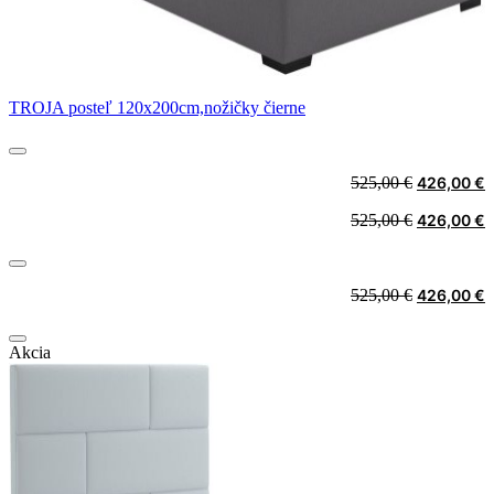
TROJA posteľ 120x200cm,nožičky čierne
Original
C
525,00
€
426,00
€
price
p
Original
C
525,00
€
426,00
€
was:
i
price
p
525,00 €.
4
was:
i
525,00 €.
4
Original
C
525,00
€
426,00
€
price
p
was:
i
Akcia
525,00 €.
4