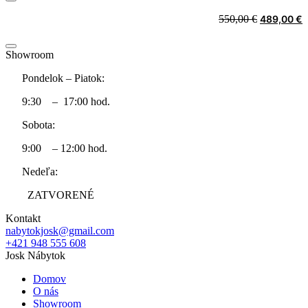
550,00 €.
4
Original
C
550,00
€
489,00
€
price
p
was:
i
Showroom
550,00 €.
4
Pondelok – Piatok:
9:30 – 17:00 hod.
Sobota:
9:00 – 12:00 hod.
Nedeľa:
ZATVORENÉ
Kontakt
nabytokjosk@gmail.com
+421 948 555 608
Josk Nábytok
Domov
O nás
Showroom