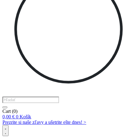
Products
search
Cart
(0)
0,00
€
0
Košík
Prezrite si naše zľavy a ušetrite ešte dnes! >​