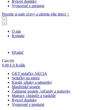
Bytové doplnky
Vystavené v predajni
Prezrite si naše zľavy a ušetrite ešte dnes! >​
O nás
Kontakt
Hľadať
Cart
(0)
0,00
€
0
Košík
GKT sedačky AKCIA
Sedačky na mieru
Kreslá, ušiaky a taburetky
Manželské postele
Čalúnené postele, váľandy a pohovky
Matrace, chrániče a vankúše
Bytové doplnky
Vystavené v predajni