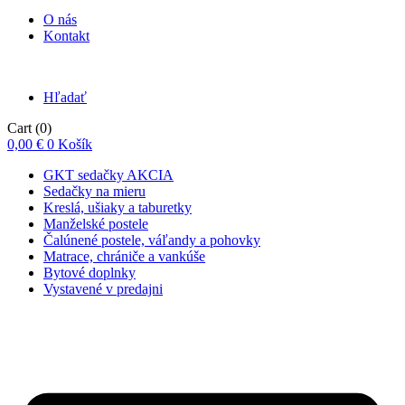
O nás
Kontakt
Hľadať
Cart
(0)
0,00
€
0
Košík
GKT sedačky AKCIA
Sedačky na mieru
Kreslá, ušiaky a taburetky
Manželské postele
Čalúnené postele, váľandy a pohovky
Matrace, chrániče a vankúše
Bytové doplnky
Vystavené v predajni