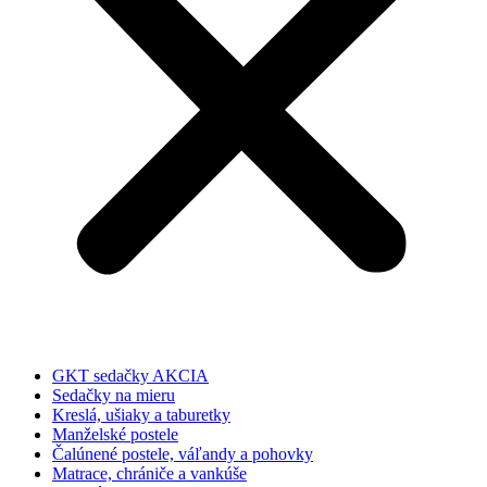
GKT sedačky AKCIA
Sedačky na mieru
Kreslá, ušiaky a taburetky
Manželské postele
Čalúnené postele, váľandy a pohovky
Matrace, chrániče a vankúše