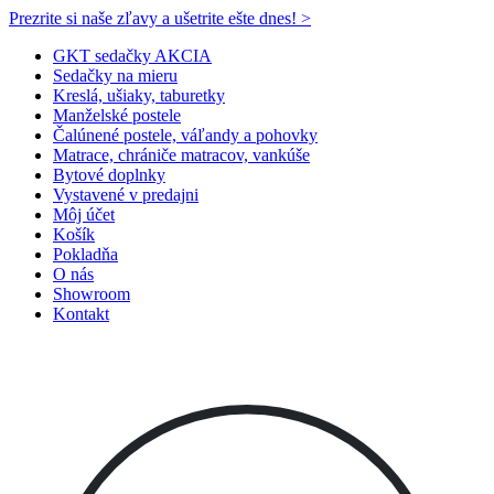
Prezrite si naše zľavy a ušetrite ešte dnes! >​
GKT sedačky AKCIA
Sedačky na mieru
Kreslá, ušiaky, taburetky
Manželské postele
Čalúnené postele, váľandy a pohovky
Matrace, chrániče matracov, vankúše
Bytové doplnky
Vystavené v predajni
Môj účet
Košík
Pokladňa
O nás
Showroom
Kontakt