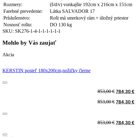
Rozmery:
(š/d/v) vonkajšie 192cm x 216cm x 151cm
Farebné prevedenie:
Látka SALVADOR 17
Príslušenstvo:
Rošt má smrekový rám + úložný priestor
Nosnosť roštu:
DO 130 kg
SKU: SK276-1-4-1-1-1-1-1-1
Mohlo by Vás zaujať
Akcia
KERSTIN posteľ 180x200cm,nožičky čierne
Original
C
853,00
€
784,30
€
price
p
Original
C
853,00
€
784,30
€
was:
i
price
p
853,00 €.
7
was:
i
853,00 €.
7
Original
C
853,00
€
784,30
€
price
p
was:
i