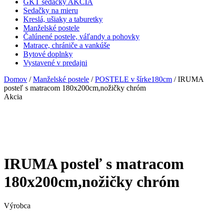
GKT sedačky AKCIA
Sedačky na mieru
Kreslá, ušiaky a taburetky
Manželské postele
Čalúnené postele, váľandy a pohovky
Matrace, chrániče a vankúše
Bytové doplnky
Vystavené v predajni
Domov
/
Manželské postele
/
POSTELE v šírke180cm
/ IRUMA
posteľ s matracom 180x200cm,nožičky chróm
Akcia
IRUMA posteľ s matracom
180x200cm,nožičky chróm
Výrobca