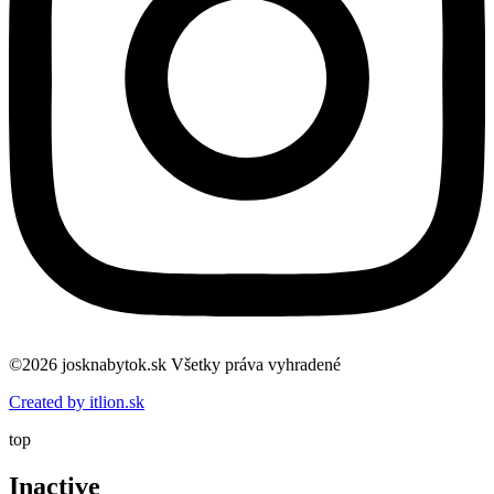
©2026 josknabytok.sk Všetky práva vyhradené
Created by itlion.sk
top
Inactive