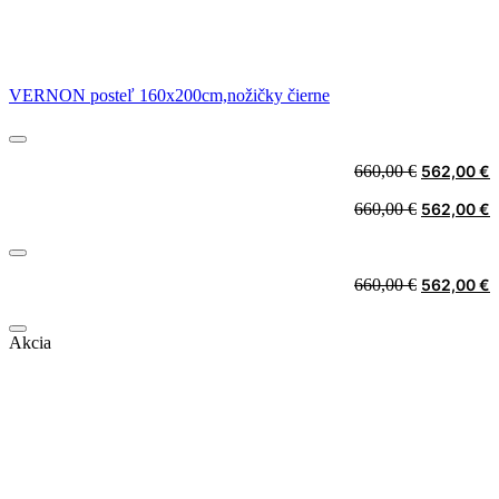
VERNON posteľ 160x200cm,nožičky čierne
Original
C
660,00
€
562,00
€
price
p
Original
C
660,00
€
562,00
€
was:
i
price
p
660,00 €.
5
was:
i
660,00 €.
5
Original
C
660,00
€
562,00
€
price
p
was:
i
Akcia
660,00 €.
5