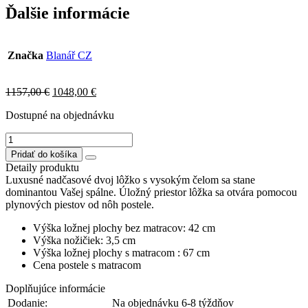
Ďalšie informácie
Značka
Blanář CZ
Original
Current
1157,00
€
1048,00
€
price
price
Dostupné na objednávku
was:
is:
1157,00 €.
1048,00 €.
množstvo
IRUMA
Pridať do košíka
posteľ
Detaily produktu
s
Luxusné nadčasové dvoj lôžko s vysokým čelom sa stane
matracom
dominantou Vašej spálne. Úložný priestor lôžka sa otvára pomocou
180x200cm,nožičky
plynových piestov od nôh postele.
chróm
Výška ložnej plochy bez matracov: 42 cm
Výška nožičiek: 3,5 cm
Výška ložnej plochy s matracom : 67 cm
Cena postele s matracom
Doplňujúce informácie
Dodanie:
Na objednávku 6-8 týždňov