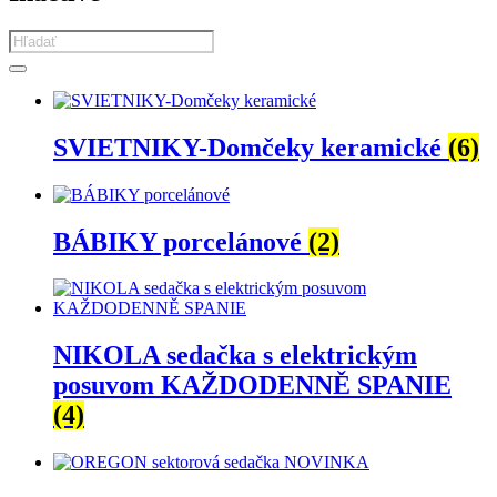
Products
search
SVIETNIKY-Domčeky keramické
(6)
BÁBIKY porcelánové
(2)
NIKOLA sedačka s elektrickým
posuvom KAŽDODENNĚ SPANIE
(4)