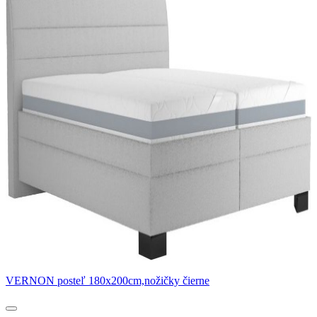
VERNON posteľ 180x200cm,nožičky čierne