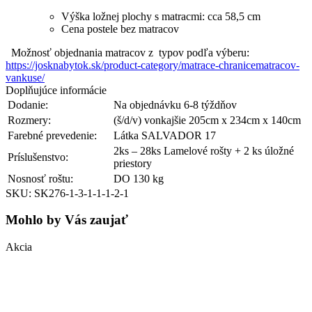
Výška ložnej plochy s matracmi: cca 58,5 cm
Cena postele bez matracov
Možnosť objednania matracov z typov podľa výberu:
https://josknabytok.sk/product-category/matrace-chranicematracov-
vankuse/
Doplňujúce informácie
Dodanie:
Na objednávku 6-8 týždňov
Rozmery:
(š/d/v) vonkajšie 205cm x 234cm x 140cm
Farebné prevedenie:
Látka SALVADOR 17
2ks – 28ks Lamelové rošty + 2 ks úložné
Príslušenstvo:
priestory
Nosnosť roštu:
DO 130 kg
SKU: SK276-1-3-1-1-1-2-1
Mohlo by Vás zaujať
Akcia