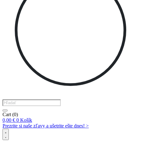
Products
search
Cart
(0)
0,00
€
0
Košík
Prezrite si naše zľavy a ušetrite ešte dnes! >​