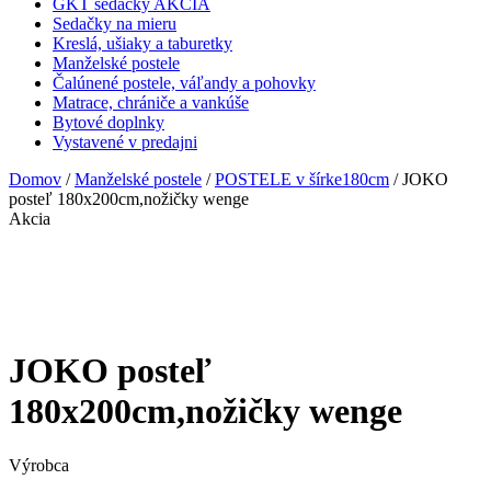
GKT sedačky AKCIA
Sedačky na mieru
Kreslá, ušiaky a taburetky
Manželské postele
Čalúnené postele, váľandy a pohovky
Matrace, chrániče a vankúše
Bytové doplnky
Vystavené v predajni
Domov
/
Manželské postele
/
POSTELE v šírke180cm
/ JOKO
posteľ 180x200cm,nožičky wenge
Akcia
JOKO posteľ
180x200cm,nožičky wenge
Výrobca