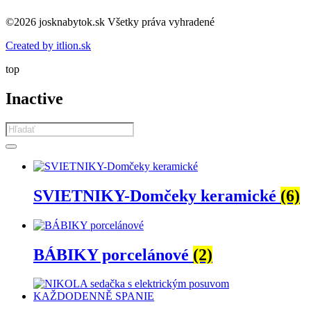
©2026 josknabytok.sk Všetky práva vyhradené
Created by itlion.sk
top
Inactive
Products
search
SVIETNIKY-Domčeky keramické
(6)
BÁBIKY porcelánové
(2)