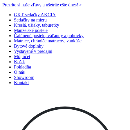
Prezrite si naše zľavy a ušetrite ešte dnes! >​
GKT sedačky AKCIA
Sedačky na mieru
Kreslá, ušiaky, taburetky
Manželské postele
Čalúnené postele, váľandy a pohovky
Matrace, chrániče matracov, vankúše
Bytové doplnky
Vystavené v predajni
Môj účet
Košík
Pokladňa
O nás
Showroom
Kontakt