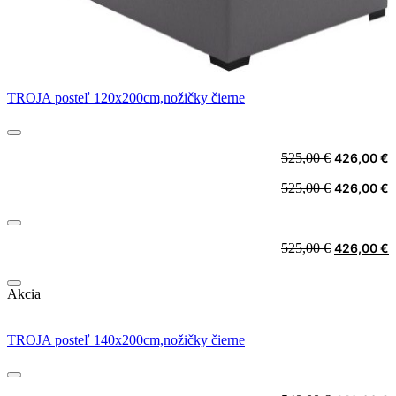
TROJA posteľ 120x200cm,nožičky čierne
Original
C
525,00
€
426,00
€
price
p
Original
C
525,00
€
426,00
€
was:
i
price
p
525,00 €.
4
was:
i
525,00 €.
4
Original
C
525,00
€
426,00
€
price
p
was:
i
Akcia
525,00 €.
4
TROJA posteľ 140x200cm,nožičky čierne