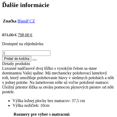
Ďalšie informácie
Značka
Blanář CZ
Original
Current
871,00
€
798,00
€
price
price
Dostupné na objednávku
was:
is:
871,00 €.
798,00 €.
množstvo
JOKO
Pridať do košíka
posteľ
Detaily produktu
180x200cm,nožičky
Luxusné nadčasové dvoj lôžko s vysokým čelom sa stane
wenge
dominantou Vašej spálne. Má mechanicky polohovací lamelový
rošt, ktorý umožňuje polohovanie hlavy v siedmych polohách a nôh
v jednej polohe. Na lamelovom rošte sú voľne položené matrace.
Úložný priestor lôžka sa otvára pomocou plynových piestov od nôh
postele.
Výška ložnej plochy bez matracov: 37,5 cm
Výška nožičiek: 10cm
Rozmery pre výber s matracmi: