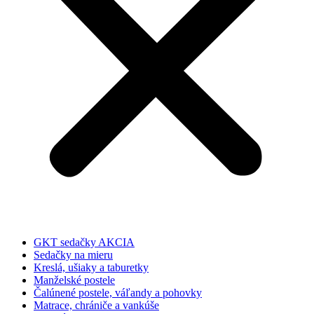
GKT sedačky AKCIA
Sedačky na mieru
Kreslá, ušiaky a taburetky
Manželské postele
Čalúnené postele, váľandy a pohovky
Matrace, chrániče a vankúše