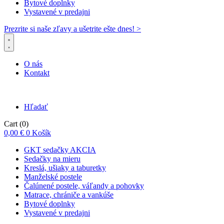
Bytové doplnky
Vystavené v predajni
Prezrite si naše zľavy a ušetrite ešte dnes! >​
O nás
Kontakt
Hľadať
Cart
(0)
0,00
€
0
Košík
GKT sedačky AKCIA
Sedačky na mieru
Kreslá, ušiaky a taburetky
Manželské postele
Čalúnené postele, váľandy a pohovky
Matrace, chrániče a vankúše
Bytové doplnky
Vystavené v predajni