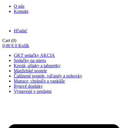
O nás
Kontakt
Hľadať
Cart
(0)
0,00
€
0
Košík
GKT sedačky AKCIA
Sedačky na mieru
Kreslá, ušiaky a taburetky
Manželské postele
Čalúnené postele, váľandy a pohovky
Matrace, chrániče a vankúše
Bytové doplnky
Vystavené v predajni