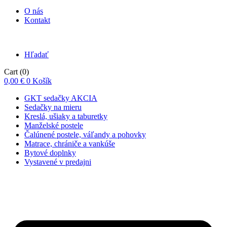
O nás
Kontakt
Hľadať
Cart
(0)
0,00
€
0
Košík
GKT sedačky AKCIA
Sedačky na mieru
Kreslá, ušiaky a taburetky
Manželské postele
Čalúnené postele, váľandy a pohovky
Matrace, chrániče a vankúše
Bytové doplnky
Vystavené v predajni