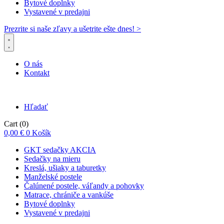
Bytové doplnky
Vystavené v predajni
Prezrite si naše zľavy a ušetrite ešte dnes! >​
O nás
Kontakt
Hľadať
Cart
(0)
0,00
€
0
Košík
GKT sedačky AKCIA
Sedačky na mieru
Kreslá, ušiaky a taburetky
Manželské postele
Čalúnené postele, váľandy a pohovky
Matrace, chrániče a vankúše
Bytové doplnky
Vystavené v predajni