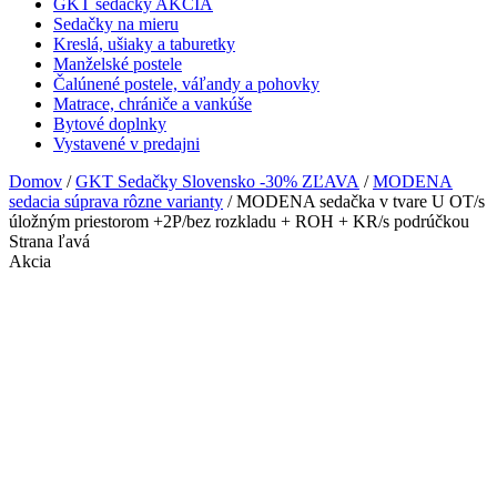
GKT sedačky AKCIA
Sedačky na mieru
Kreslá, ušiaky a taburetky
Manželské postele
Čalúnené postele, váľandy a pohovky
Matrace, chrániče a vankúše
Bytové doplnky
Vystavené v predajni
Domov
/
GKT Sedačky Slovensko -30% ZĽAVA
/
MODENA
sedacia súprava rôzne varianty
/ MODENA sedačka v tvare U OT/s
úložným priestorom +2P/bez rozkladu + ROH + KR/s podrúčkou
Strana ľavá
Akcia