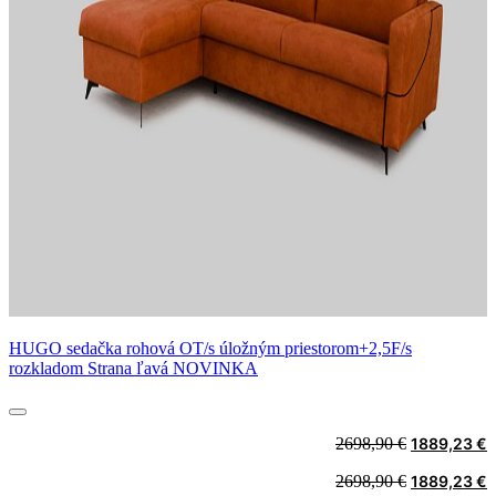
HUGO sedačka rohová OT/s úložným priestorom+2,5F/s
rozkladom Strana ľavá NOVINKA
Original
C
2698,90
€
1889,23
€
price
p
Original
C
2698,90
€
1889,23
€
was:
i