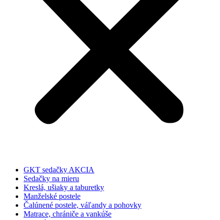
GKT sedačky AKCIA
Sedačky na mieru
Kreslá, ušiaky a taburetky
Manželské postele
Čalúnené postele, váľandy a pohovky
Matrace, chrániče a vankúše