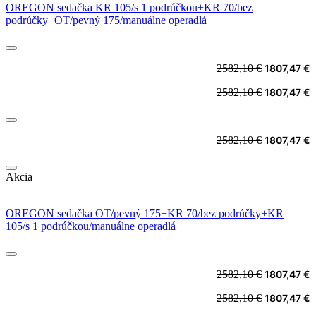
OREGON sedačka KR 105/s 1 podrúčkou+KR 70/bez
podrúčky+OT/pevný 175/manuálne operadlá
Original
C
2582,10
€
1807,47
€
price
p
Original
C
2582,10
€
1807,47
€
was:
i
price
p
2582,10 €.
1
was:
i
2582,10 €.
1
Original
C
2582,10
€
1807,47
€
price
p
was:
i
Akcia
2582,10 €.
1
OREGON sedačka OT/pevný 175+KR 70/bez podrúčky+KR
105/s 1 podrúčkou/manuálne operadlá
Original
C
2582,10
€
1807,47
€
price
p
Original
C
2582,10
€
1807,47
€
was:
i
price
p
2582,10 €.
1