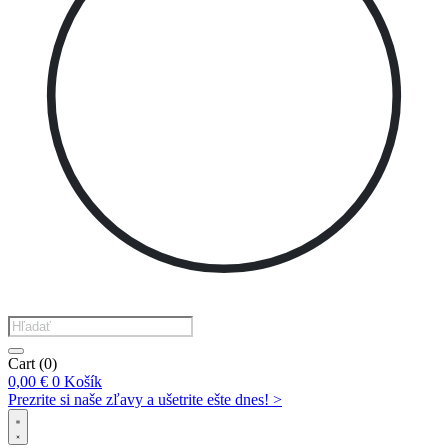
Products
search
Cart
(0)
0,00
€
0
Košík
Prezrite si naše zľavy a ušetrite ešte dnes! >​