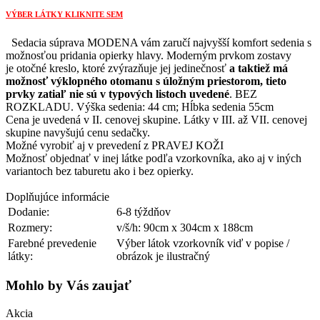
U
VÝBER LÁTKY KLIKNITE SEM
OT/s
úložným
Sedacia súprava MODENA vám zaručí najvyšší komfort sedenia s
priestorom
možnosťou pridania opierky hlavy. Moderným prvkom zostavy
+2P/bez
je otočné kreslo, ktoré zvýrazňuje jej jedinečnosť
a taktiež má
rozkladu
možnosť výklopného otomanu s úložným priestorom, tieto
+
prvky zatiaľ nie sú v typových listoch uvedené
. BEZ
ROH
ROZKLADU. Výška sedenia: 44 cm; Hĺbka sedenia 55cm
+
Cena je uvedená v II. cenovej skupine. Látky v III. až VII. cenovej
KR/s
skupine navyšujú cenu sedačky.
podrúčkou
Možné vyrobiť aj v prevedení z PRAVEJ KOŽI
Strana
Možnosť objednať v inej látke podľa vzorkovníka, ako aj v iných
ľavá
variantoch bez taburetu ako i bez opierky.
Doplňujúce informácie
Dodanie:
6-8 týždňov
Rozmery:
v/š/h: 90cm x 304cm x 188cm
Farebné prevedenie
Výber látok vzorkovník viď v popise /
látky:
obrázok je ilustračný
Mohlo by Vás zaujať
Akcia