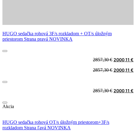
HUGO sedačka rohová 3F/s rozkladom + OT/s úložným
priestorom Strana pravá NOVINKA
Original
C
2857,30
€
2000,11
€
price
p
Original
C
2857,30
€
2000,11
€
was:
i
price
p
2857,30 €.
2
was:
i
2857,30 €.
2
Original
C
2857,30
€
2000,11
€
price
p
was:
i
Akcia
2857,30 €.
2
HUGO sedačka rohová OT/s úložným priestorom+3F/s
rozkladom Strana ľavá NOVINKA