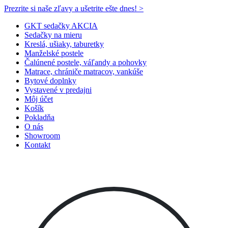
Prezrite si naše zľavy a ušetrite ešte dnes! >​
GKT sedačky AKCIA
Sedačky na mieru
Kreslá, ušiaky, taburetky
Manželské postele
Čalúnené postele, váľandy a pohovky
Matrace, chrániče matracov, vankúše
Bytové doplnky
Vystavené v predajni
Môj účet
Košík
Pokladňa
O nás
Showroom
Kontakt