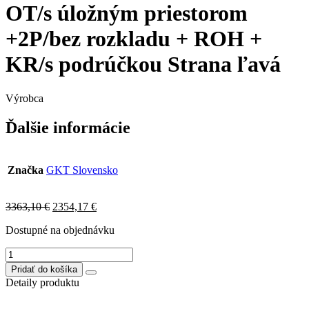
OT/s úložným priestorom
+2P/bez rozkladu + ROH +
KR/s podrúčkou Strana ľavá
Výrobca
Ďalšie informácie
Značka
GKT Slovensko
Original
Current
3363,10
€
2354,17
€
price
price
Dostupné na objednávku
was:
is:
3363,10 €.
2354,17 €.
množstvo
MODENA
Pridať do košíka
sedačka
Detaily produktu
v
tvare