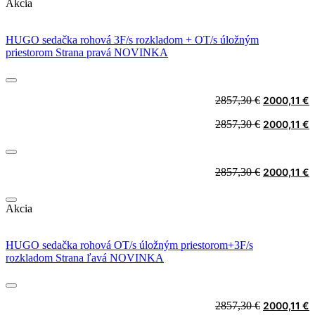
Akcia
HUGO sedačka rohová 3F/s rozkladom + OT/s úložným
priestorom Strana pravá NOVINKA
Original
C
2857,30
€
2000,11
€
price
p
Original
C
2857,30
€
2000,11
€
was:
i
price
p
2857,30 €.
2
was:
i
2857,30 €.
2
Original
C
2857,30
€
2000,11
€
price
p
was:
i
Akcia
2857,30 €.
2
HUGO sedačka rohová OT/s úložným priestorom+3F/s
rozkladom Strana ľavá NOVINKA
Original
C
2857,30
€
2000,11
€