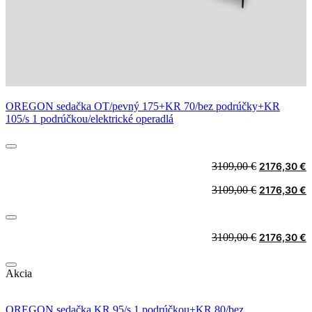
OREGON sedačka OT/pevný 175+KR 70/bez podrúčky+KR
105/s 1 podrúčkou/elektrické operadlá
Original
C
3109,00
€
2176,30
€
price
p
Original
C
3109,00
€
2176,30
€
was:
i
price
p
3109,00 €.
2
was:
i
3109,00 €.
2
Original
C
3109,00
€
2176,30
€
price
p
was:
i
Akcia
3109,00 €.
2
OREGON sedačka KR 95/s 1 podrúčkou+KR 80/bez