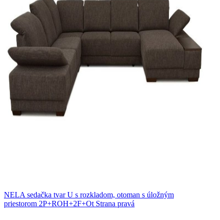
NELA sedačka tvar U s rozkladom, otoman s úložným
priestorom 2P+ROH+2F+Ot Strana pravá