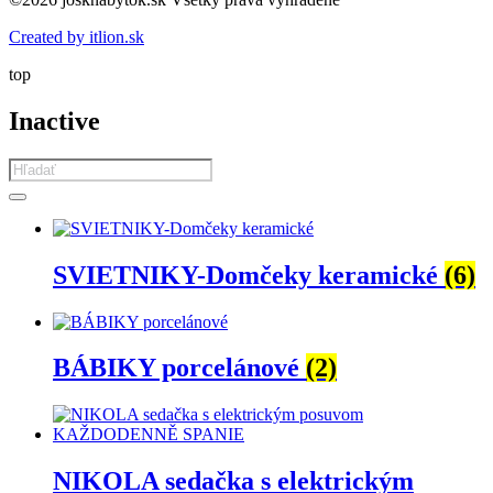
Created by itlion.sk
top
Inactive
Products
search
SVIETNIKY-Domčeky keramické
(6)
BÁBIKY porcelánové
(2)
NIKOLA sedačka s elektrickým