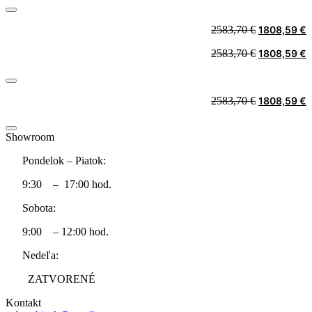
Original
C
2583,70
€
1808,59
€
price
p
Original
C
2583,70
€
1808,59
€
was:
i
price
p
2583,70 €.
1
was:
i
2583,70 €.
1
Original
C
2583,70
€
1808,59
€
price
p
was:
i
Showroom
2583,70 €.
1
Pondelok – Piatok:
9:30 – 17:00 hod.
Sobota:
9:00 – 12:00 hod.
Nedeľa:
ZATVORENÉ
Kontakt