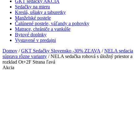
GKT sedačky AKCIA
Sedačky na mieru
Kreslá, ušiaky a taburetky
Manželské postele
Čalúnené postele, váľandy a pohovky
Matrace, chrániče a vankúše
Bytové doplnky
Vystavené v predajni
Domov
/
GKT Sedačky Slovensko -30% ZĽAVA
/
NELA sedacia
súprava rôzne varianty
/ NELA sedačka rohová s úložný priestor a
rozklad Ot+2F Strana ľavá
Akcia