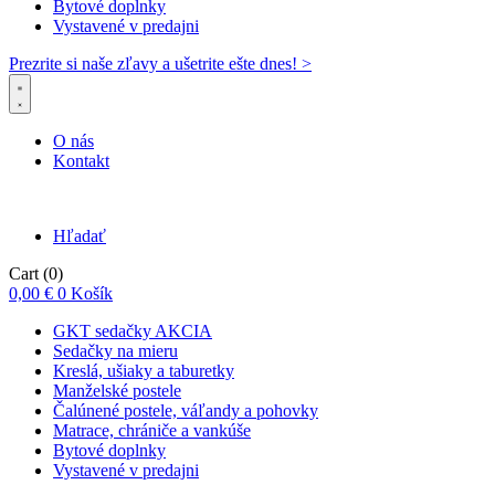
Bytové doplnky
Vystavené v predajni
Prezrite si naše zľavy a ušetrite ešte dnes! >​
O nás
Kontakt
Hľadať
Cart
(0)
0,00
€
0
Košík
GKT sedačky AKCIA
Sedačky na mieru
Kreslá, ušiaky a taburetky
Manželské postele
Čalúnené postele, váľandy a pohovky
Matrace, chrániče a vankúše
Bytové doplnky
Vystavené v predajni