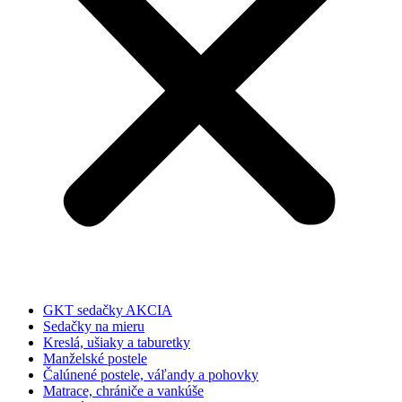
GKT sedačky AKCIA
Sedačky na mieru
Kreslá, ušiaky a taburetky
Manželské postele
Čalúnené postele, váľandy a pohovky
Matrace, chrániče a vankúše