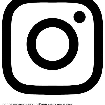
©2026 josknabytok.sk Všetky práva vyhradené