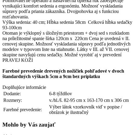
Polohovateľné operadlo a nastaviteľná opierka rúk zabezpečuje
Ot+2F
vynikajúci komfort sedenia a ergonómiu. Možnosť vyskladania
Strana
súpravy podľa priania zákazníka. Dvojpohovka aj s funkciou
ľavá
rozťahovania.
Výška sedenia: 40 cm; Hĺbka sedenia 58cm Celková hĺbka sedačky
93-100cm
Otoman je výklopný s úložným priestorom + dvoj sed s rozkladom
na príležitostné spanie šírka 120cm x 220cm Cena je uvedená v II.
cenovej skupine. Možnosť vyskladania súpravy podľa jednotlivých
modelov v typovom liste na stiahnutie. Látky v III. až VII. cenovej
skupine navyšujú cenu sedačky. Možné vyrobiť aj v prevedení
PRAVEJ KOŽI
Farebné prevedenie drevených nožičiek pohľadové v dvoch
štandardných výškach 5cm a 9cm bez príplatku
Doplňujúce informácie
Dodanie:
6-8 týždňov
Rozmery:
v./hl./š. 82-95 cm x 163-170 cm x 306 cm
Výber látok vzorkovník viď v popise /
Farebné prevedenie:
obrázok je ilustračný
Mohlo by Vás zaujať