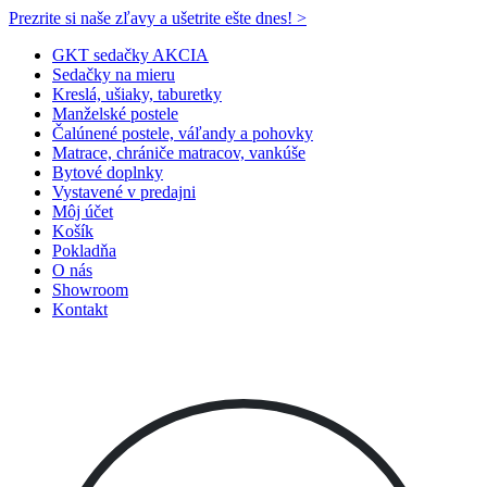
Prezrite si naše zľavy a ušetrite ešte dnes! >​
GKT sedačky AKCIA
Sedačky na mieru
Kreslá, ušiaky, taburetky
Manželské postele
Čalúnené postele, váľandy a pohovky
Matrace, chrániče matracov, vankúše
Bytové doplnky
Vystavené v predajni
Môj účet
Košík
Pokladňa
O nás
Showroom
Kontakt