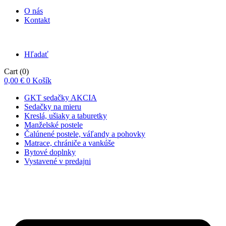
O nás
Kontakt
Hľadať
Cart
(0)
0,00
€
0
Košík
GKT sedačky AKCIA
Sedačky na mieru
Kreslá, ušiaky a taburetky
Manželské postele
Čalúnené postele, váľandy a pohovky
Matrace, chrániče a vankúše
Bytové doplnky
Vystavené v predajni