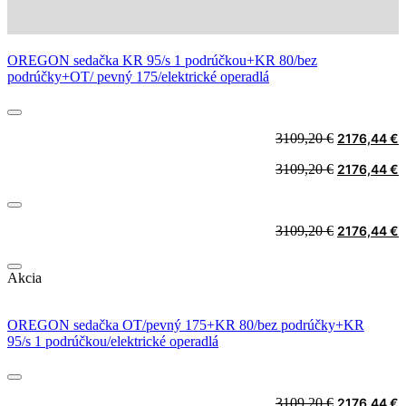
OREGON sedačka KR 95/s 1 podrúčkou+KR 80/bez
podrúčky+OT/ pevný 175/elektrické operadlá
Original
C
3109,20
€
2176,44
€
price
p
Original
C
3109,20
€
2176,44
€
was:
i
price
p
3109,20 €.
2
was:
i
3109,20 €.
2
Original
C
3109,20
€
2176,44
€
price
p
was:
i
Akcia
3109,20 €.
2
OREGON sedačka OT/pevný 175+KR 80/bez podrúčky+KR
95/s 1 podrúčkou/elektrické operadlá
Original
C
3109,20
€
2176,44
€