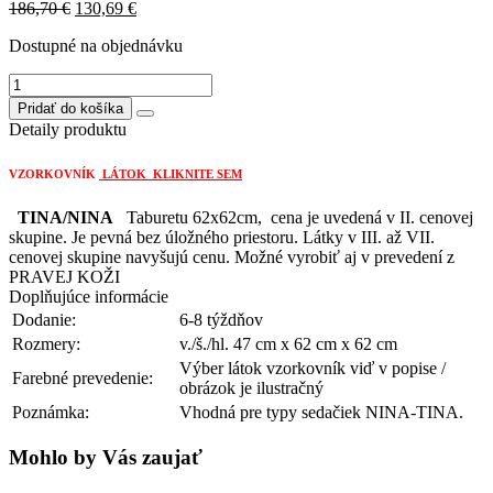
Original
Current
186,70
€
130,69
€
price
price
Dostupné na objednávku
was:
is:
186,70 €.
130,69 €.
množstvo
NINA
Pridať do košíka
taburetka
Detaily produktu
pevná
62x62cm
VZORKOVNÍK
LÁTOK KLIKNITE SEM
TINA/NINA
Taburetu 62x62cm, cena je uvedená v II. cenovej
skupine. Je pevná bez úložného priestoru. Látky v III. až VII.
cenovej skupine navyšujú cenu. Možné vyrobiť aj v prevedení z
PRAVEJ KOŽI
Doplňujúce informácie
Dodanie:
6-8 týždňov
Rozmery:
v./š./hl. 47 cm x 62 cm x 62 cm
Výber látok vzorkovník viď v popise /
Farebné prevedenie:
obrázok je ilustračný
Poznámka:
Vhodná pre typy sedačiek NINA-TINA.
Mohlo by Vás zaujať