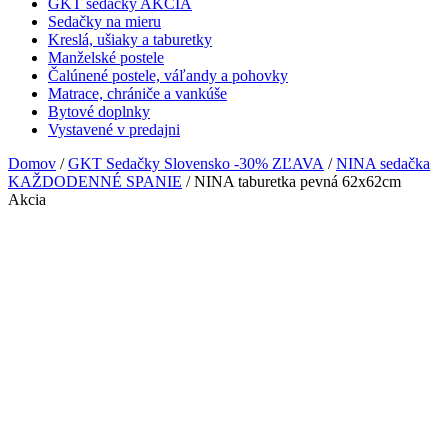
GKT sedačky AKCIA
Sedačky na mieru
Kreslá, ušiaky a taburetky
Manželské postele
Čalúnené postele, váľandy a pohovky
Matrace, chrániče a vankúše
Bytové doplnky
Vystavené v predajni
Domov
/
GKT Sedačky Slovensko -30% ZĽAVA
/
NINA sedačka
KAŽDODENNÉ SPANIE
/ NINA taburetka pevná 62x62cm
Akcia