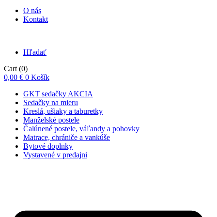
O nás
Kontakt
Hľadať
Cart
(0)
0,00
€
0
Košík
GKT sedačky AKCIA
Sedačky na mieru
Kreslá, ušiaky a taburetky
Manželské postele
Čalúnené postele, váľandy a pohovky
Matrace, chrániče a vankúše
Bytové doplnky
Vystavené v predajni