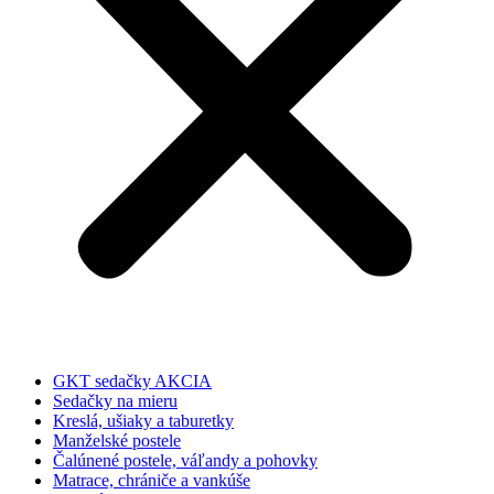
GKT sedačky AKCIA
Sedačky na mieru
Kreslá, ušiaky a taburetky
Manželské postele
Čalúnené postele, váľandy a pohovky
Matrace, chrániče a vankúše