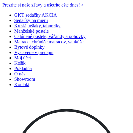
Prezrite si naše zľavy a ušetrite ešte dnes! >​
GKT sedačky AKCIA
Sedačky na mieru
Kreslá, ušiaky, taburetky
Manželské postele
Čalúnené postele, váľandy a pohovky
Matrace, chrániče matracov, vankúše
Bytové doplnky
Vystavené v predajni
Môj účet
Košík
Pokladňa
O nás
Showroom
Kontakt