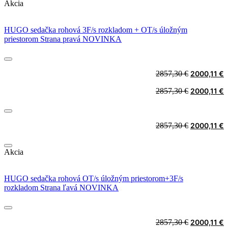
Akcia
HUGO sedačka rohová 3F/s rozkladom + OT/s úložným
priestorom Strana pravá NOVINKA
Original
C
2857,30
€
2000,11
€
price
p
Original
C
2857,30
€
2000,11
€
was:
i
price
p
2857,30 €.
2
was:
i
2857,30 €.
2
Original
C
2857,30
€
2000,11
€
price
p
was:
i
Akcia
2857,30 €.
2
HUGO sedačka rohová OT/s úložným priestorom+3F/s
rozkladom Strana ľavá NOVINKA
Original
C
2857,30
€
2000,11
€