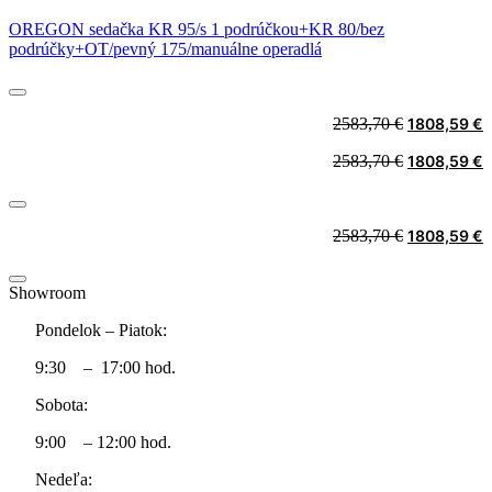
OREGON sedačka KR 95/s 1 podrúčkou+KR 80/bez
podrúčky+OT/pevný 175/manuálne operadlá
Original
C
2583,70
€
1808,59
€
price
p
Original
C
2583,70
€
1808,59
€
was:
i
price
p
2583,70 €.
1
was:
i
2583,70 €.
1
Original
C
2583,70
€
1808,59
€
price
p
was:
i
Showroom
2583,70 €.
1
Pondelok – Piatok:
9:30 – 17:00 hod.
Sobota:
9:00 – 12:00 hod.
Nedeľa: