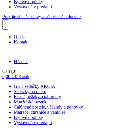
Bytové doplnky
Vystavené v predajni
Prezrite si naše zľavy a ušetrite ešte dnes! >​
O nás
Kontakt
Hľadať
Cart
(0)
0,00
€
0
Košík
GKT sedačky AKCIA
Sedačky na mieru
Kreslá, ušiaky a taburetky
Manželské postele
Čalúnené postele, váľandy a pohovky
Matrace, chrániče a vankúše
Bytové doplnky
Vystavené v predajni