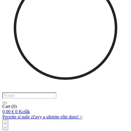
Products
search
Cart
(0)
0,00
€
0
Košík
Prezrite si naše zľavy a ušetrite ešte dnes! >​