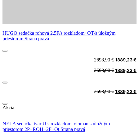
HUGO sedačka rohová 2,5F/s rozkladom+OT/s úložným
priestorom Strana pravá
Original
C
2698,90
€
1889,23
€
price
p
Original
C
2698,90
€
1889,23
€
was:
i
price
p
2698,90 €.
1
was:
i
2698,90 €.
1
Original
C
2698,90
€
1889,23
€
price
p
was:
i
Akcia
2698,90 €.
1
NELA sedačka tvar U s rozkladom, otoman s úložným
priestorom 2P+ROH+2F+Ot Strana pravá