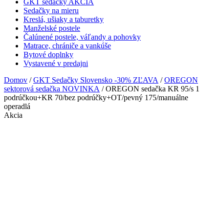
GKT sedačky AKCIA
Sedačky na mieru
Kreslá, ušiaky a taburetky
Manželské postele
Čalúnené postele, váľandy a pohovky
Matrace, chrániče a vankúše
Bytové doplnky
Vystavené v predajni
Domov
/
GKT Sedačky Slovensko -30% ZĽAVA
/
OREGON
sektorová sedačka NOVINKA
/ OREGON sedačka KR 95/s 1
podrúčkou+KR 70/bez podrúčky+OT/pevný 175/manuálne
operadlá
Akcia