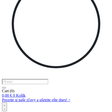
Products
search
Cart
(0)
0,00
€
0
Košík
Prezrite si naše zľavy a ušetrite ešte dnes! >​