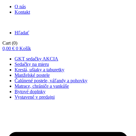
O nás
Kontakt
Hľadať
Cart
(0)
0,00
€
0
Košík
GKT sedačky AKCIA
Sedačky na mieru
Kreslá, ušiaky a taburetky
Manželské postele
Čalúnené postele, váľandy a pohovky
Matrace, chrániče a vankúše
Bytové doplnky
Vystavené v predajni