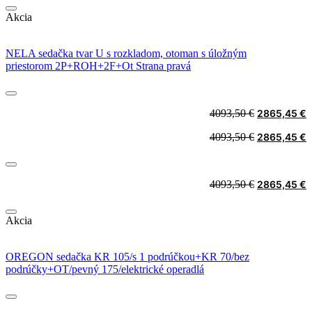
was:
i
Akcia
2698,90 €.
1
NELA sedačka tvar U s rozkladom, otoman s úložným
priestorom 2P+ROH+2F+Ot Strana pravá
Original
C
4093,50
€
2865,45
€
price
p
Original
C
4093,50
€
2865,45
€
was:
i
price
p
4093,50 €.
2
was:
i
4093,50 €.
2
Original
C
4093,50
€
2865,45
€
price
p
was:
i
Akcia
4093,50 €.
2
OREGON sedačka KR 105/s 1 podrúčkou+KR 70/bez
podrúčky+OT/pevný 175/elektrické operadlá