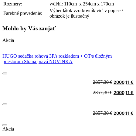
Rozmery:
v/dl/hl: 110cm x 254cm x 170cm
Výber látok vzorkovník viď v popise /
Farebné prevedenie:
obrázok je ilustračný
Mohlo by Vás zaujať
Akcia
HUGO sedačka rohová 3F/s rozkladom + OT/s úložným
priestorom Strana pravá NOVINKA
Original
C
2857,30
€
2000,11
€
price
p
Original
C
2857,30
€
2000,11
€
was:
i
price
p
2857,30 €.
2
was:
i
2857,30 €.
2
Original
C
2857,30
€
2000,11
€
price
p
was:
i
Akcia
2857,30 €.
2