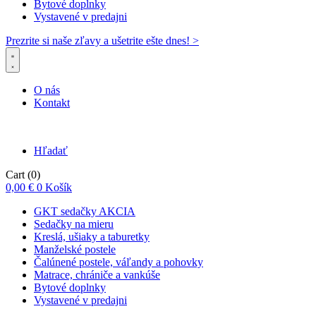
Bytové doplnky
Vystavené v predajni
Prezrite si naše zľavy a ušetrite ešte dnes! >​
O nás
Kontakt
Hľadať
Cart
(0)
0,00
€
0
Košík
GKT sedačky AKCIA
Sedačky na mieru
Kreslá, ušiaky a taburetky
Manželské postele
Čalúnené postele, váľandy a pohovky
Matrace, chrániče a vankúše
Bytové doplnky
Vystavené v predajni