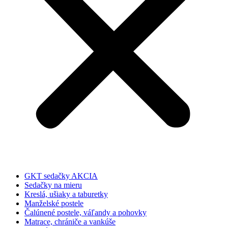
GKT sedačky AKCIA
Sedačky na mieru
Kreslá, ušiaky a taburetky
Manželské postele
Čalúnené postele, váľandy a pohovky
Matrace, chrániče a vankúše