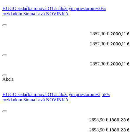
HUGO sedačka rohová OT/s úložným priestorom+3F/s
rozkladom Strana ľavá NOVINKA
Original
C
2857,30
€
2000,11
€
price
p
Original
C
2857,30
€
2000,11
€
was:
i
price
p
2857,30 €.
2
was:
i
2857,30 €.
2
Original
C
2857,30
€
2000,11
€
price
p
was:
i
Akcia
2857,30 €.
2
HUGO sedačka rohová OT/s úložným priestorom+2,5F/s
rozkladom Strana ľavá NOVINKA
Original
C
2698,90
€
1889,23
€
price
p
Original
C
2698,90
€
1889,23
€
was:
i