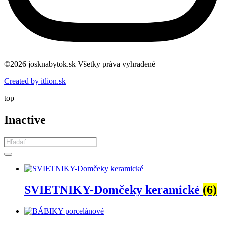
©2026 josknabytok.sk Všetky práva vyhradené
Created by itlion.sk
top
Inactive
Products
search
SVIETNIKY-Domčeky keramické
(6)