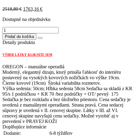
Original
Current
2518,80
€
1763,16
€
price
price
Dostupné na objednávku
was:
is:
2518,80 €.
1763,16 €.
množstvo
OREGON
Pridať do košíka
sedačka
Detaily produktu
KR
95/s
VÝBER LÁTKY KLIKNITE SEM
1
podrúčkou+KR
OREGON – manuálne operadlá
70/bez
Moderný, elegantný dizajn, ktorý prináša ľahkosť do interiéru
podrúčky+OT/pevný
postavený na vysokých kovových nožičkách vo výške 19cm.
175/manuálne
Čierne kovové (19cm) Široká variabilita rozmerov.
operadlá
Výška sedenia: 50cm; Hĺbka sedenia 58cm Sedačka sa skladá z KR
95/s 1 podrúčkou + KR 70 /bez podrúčky + OT/ pevný 175
Sedačka je bez rozkladu a bez úložného priestoru. Cena sedačky je
uvedená z manuálnymi operadlami. Strana pravá. Cena sedacej
súpravy je uvedená v II. cenovej skupine. Látky v III. až VI.
cenovej skupine navyšujú cenu sedačky. Možné vyrobiť aj v
prevedení v PRAVEJ KOŽI
Doplňujúce informácie
Dodanie:
6-8 týždňov