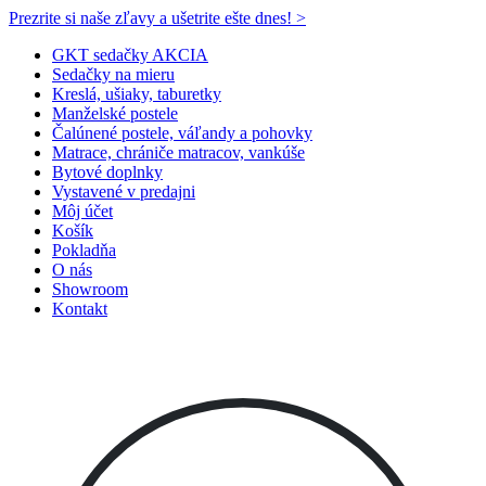
Prezrite si naše zľavy a ušetrite ešte dnes! >​
GKT sedačky AKCIA
Sedačky na mieru
Kreslá, ušiaky, taburetky
Manželské postele
Čalúnené postele, váľandy a pohovky
Matrace, chrániče matracov, vankúše
Bytové doplnky
Vystavené v predajni
Môj účet
Košík
Pokladňa
O nás
Showroom
Kontakt