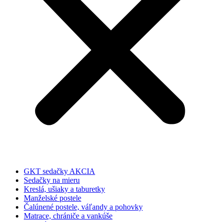
GKT sedačky AKCIA
Sedačky na mieru
Kreslá, ušiaky a taburetky
Manželské postele
Čalúnené postele, váľandy a pohovky
Matrace, chrániče a vankúše