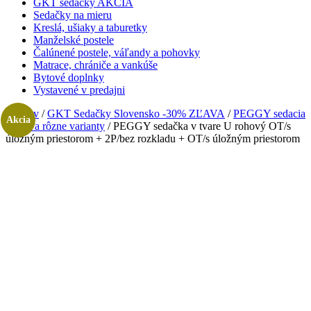
GKT sedačky AKCIA
Sedačky na mieru
Kreslá, ušiaky a taburetky
Manželské postele
Čalúnené postele, váľandy a pohovky
Matrace, chrániče a vankúše
Bytové doplnky
Vystavené v predajni
Domov
/
GKT Sedačky Slovensko -30% ZĽAVA
/
PEGGY sedacia
Akcia
súprava rôzne varianty
/ PEGGY sedačka v tvare U rohový OT/s
úložným priestorom + 2P/bez rozkladu + OT/s úložným priestorom