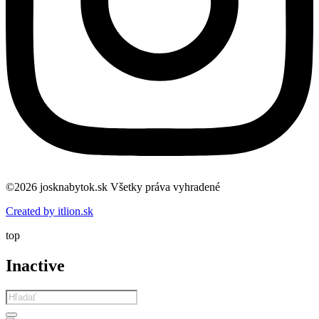
©2026 josknabytok.sk Všetky práva vyhradené
Created by itlion.sk
top
Inactive
Products
search