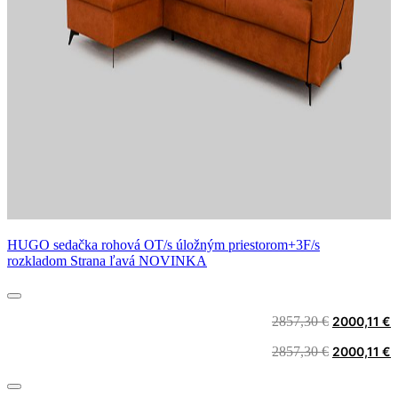
HUGO sedačka rohová OT/s úložným priestorom+3F/s
rozkladom Strana ľavá NOVINKA
Original
C
2857,30
€
2000,11
€
price
p
Original
C
2857,30
€
2000,11
€
was:
i
price
p
2857,30 €.
2
was:
i