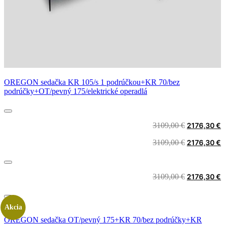
OREGON sedačka KR 105/s 1 podrúčkou+KR 70/bez
podrúčky+OT/pevný 175/elektrické operadlá
Original
C
3109,00
€
2176,30
€
price
p
Original
C
3109,00
€
2176,30
€
was:
i
price
p
3109,00 €.
2
was:
i
3109,00 €.
2
Original
C
3109,00
€
2176,30
€
price
p
was:
i
3109,00 €.
2
Akcia
OREGON sedačka OT/pevný 175+KR 70/bez podrúčky+KR