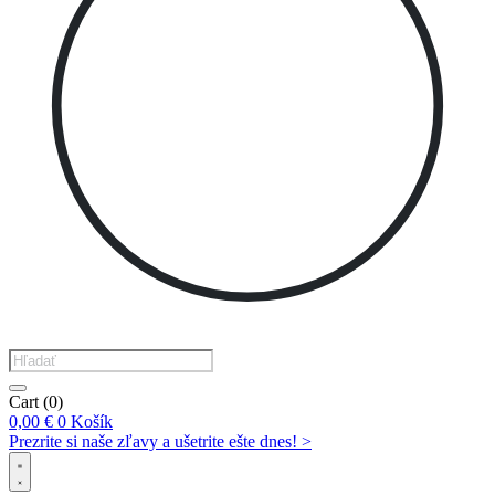
Products
search
Cart
(0)
0,00
€
0
Košík
Prezrite si naše zľavy a ušetrite ešte dnes! >​