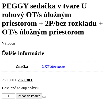
PEGGY sedačka v tvare U
rohový OT/s úložným
priestorom + 2P/bez rozkladu +
OT/s úložným priestorom
Výrobca
Ďalšie informácie
Značka
GKT Slovensko
Original
Current
2889,00
€
2022,30
€
price
price
Dostupné na objednávku
was:
is:
2889,00 €.
2022,30 €.
množstvo
Pridať do košíka
PEGGY
sedačka