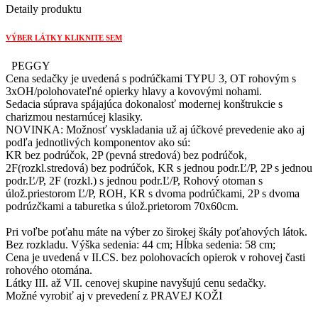
v
Detaily produktu
tvare
U
VÝBER LÁTKY KLIKNITE SEM
rohový
OT/s
PEGGY
úložným
Cena sedačky je uvedená s podrúčkami TYPU 3, OT rohovým s
priestorom
3xOH/polohovateľné opierky hlavy a kovovými nohami.
+
Sedacia súprava spájajúca dokonalosť modernej konštrukcie s
2P/bez
charizmou nestarnúcej klasiky.
rozkladu
NOVINKA: Možnosť vyskladania už aj účkové prevedenie ako aj
+
podľa jednotlivých komponentov ako sú:
OT/s
KR bez podrúčok, 2P (pevná stredová) bez podrúčok,
úložným
2F(rozkl.stredová) bez podrúčok, KR s jednou podr.Ľ/P, 2P s jednou
priestorom
podr.Ľ/P, 2F (rozkl.) s jednou podr.Ľ/P, Rohový otoman s
úlož.priestorom Ľ/P, ROH, KR s dvoma podrúčkami, 2P s dvoma
podrúzčkami a taburetka s úlož.prietorom 70x60cm.
Pri voľbe poťahu máte na výber zo širokej škály poťahových látok.
Bez rozkladu. Výška sedenia: 44 cm; Hĺbka sedenia: 58 cm;
Cena je uvedená v II.CS. bez polohovacích opierok v rohovej časti
rohového otomána.
Látky III. až VII. cenovej skupine navyšujú cenu sedačky.
Možné vyrobiť aj v prevedení z PRAVEJ KOŽI