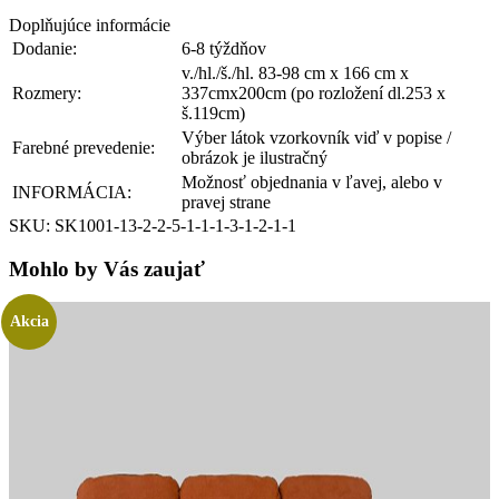
Doplňujúce informácie
Dodanie:
6-8 týždňov
v./hl./š./hl. 83-98 cm x 166 cm x
Rozmery:
337cmx200cm (po rozložení dl.253 x
š.119cm)
Výber látok vzorkovník viď v popise /
Farebné prevedenie:
obrázok je ilustračný
Možnosť objednania v ľavej, alebo v
INFORMÁCIA:
pravej strane
SKU: SK1001-13-2-2-5-1-1-1-3-1-2-1-1
Mohlo by Vás zaujať
Akcia