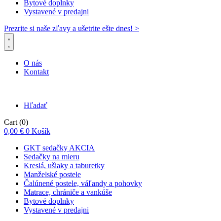
Bytové doplnky
Vystavené v predajni
Prezrite si naše zľavy a ušetrite ešte dnes! >​
O nás
Kontakt
Hľadať
Cart
(0)
0,00
€
0
Košík
GKT sedačky AKCIA
Sedačky na mieru
Kreslá, ušiaky a taburetky
Manželské postele
Čalúnené postele, váľandy a pohovky
Matrace, chrániče a vankúše
Bytové doplnky
Vystavené v predajni