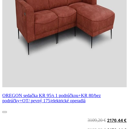
OREGON sedačka KR 95/s 1 podrúčkou+KR 80/bez
podrúčky+OT/ pevný 175/elektrické operadlá
Original
C
3109,20
€
2176,44
€
price
p