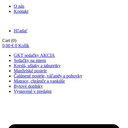
O nás
Kontakt
Hľadať
Cart
(0)
0,00
€
0
Košík
GKT sedačky AKCIA
Sedačky na mieru
Kreslá, ušiaky a taburetky
Manželské postele
Čalúnené postele, váľandy a pohovky
Matrace, chrániče a vankúše
Bytové doplnky
Vystavené v predajni