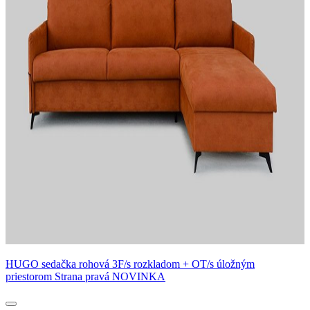
HUGO sedačka rohová 3F/s rozkladom + OT/s úložným
priestorom Strana pravá NOVINKA