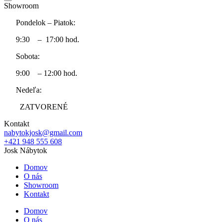
Showroom
2583,70 €.
1
Pondelok – Piatok:
9:30 – 17:00 hod.
Sobota:
9:00 – 12:00 hod.
Nedeľa:
ZATVORENÉ
Kontakt
nabytokjosk@gmail.com
+421 948 555 608
Josk Nábytok
Domov
O nás
Showroom
Kontakt
Domov
O nás