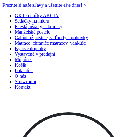
Prezrite si naše zľavy a ušetrite ešte dnes! >​
GKT sedačky AKCIA
Sedačky na mieru
Kreslá, ušiaky, taburetky
Manželské postele
Čalúnené postele, váľandy a pohovky
Matrace, chrániče matracov, vankúše
Bytové doplnky
Vystavené v predajni
Môj účet
Košík
Pokladňa
O nás
Showroom
Kontakt