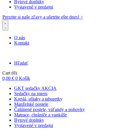
Bytové doplnky
Vystavené v predajni
Prezrite si naše zľavy a ušetrite ešte dnes! >​
O nás
Kontakt
Hľadať
Cart
(0)
0,00
€
0
Košík
GKT sedačky AKCIA
Sedačky na mieru
Kreslá, ušiaky a taburetky
Manželské postele
Čalúnené postele, váľandy a pohovky
Matrace, chrániče a vankúše
Bytové doplnky
Vystavené v predajni