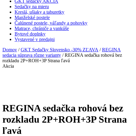
GKT sedačky AKCIA
Sedačky na mieru
Kreslá, ušiaky a taburetky
Manželské postele
Čalúnené postele, váľandy a pohovky
Matrace, chrániče a vankúše
Bytové doplnky
Vystavené v predajni
Domov
/
GKT Sedačky Slovensko -30% ZĽAVA
/
REGINA
sedacia súprava rôzne varianty
/ REGINA sedačka rohová bez
rozkladu 2P+ROH+3P Strana ľavá
Akcia
REGINA sedačka rohová bez
rozkladu 2P+ROH+3P Strana
ľavá