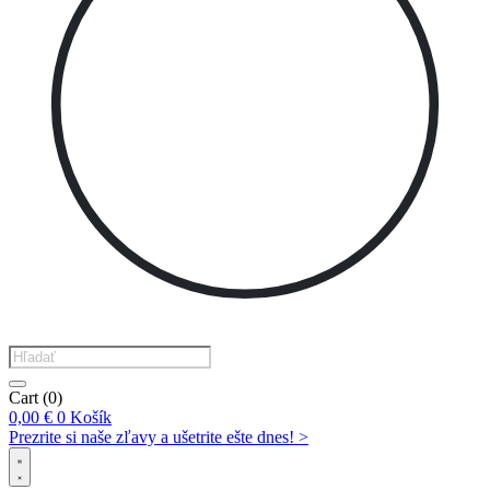
Products
search
Cart
(0)
0,00
€
0
Košík
Prezrite si naše zľavy a ušetrite ešte dnes! >​