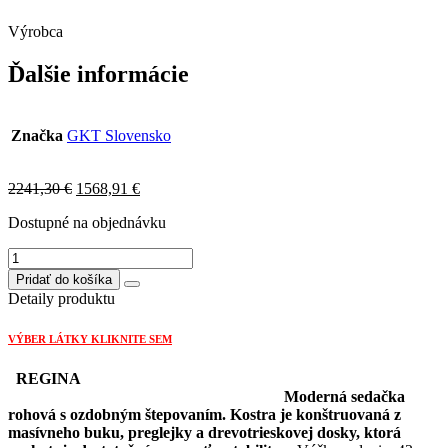
Výrobca
Ďalšie informácie
Značka
GKT Slovensko
Original
Current
2241,30
€
1568,91
€
price
price
Dostupné na objednávku
was:
is:
2241,30 €.
1568,91 €.
množstvo
REGINA
Pridať do košíka
sedačka
Detaily produktu
rohová
bez
VÝBER LÁTKY KLIKNITE SEM
rozkladu
2P+ROH+3P
REGINA
Strana
Moderná sedačka
ľavá
rohová s ozdobným štepovaním. Kostra je konštruovaná z
masívneho buku, preglejky a drevotrieskovej dosky, ktorá