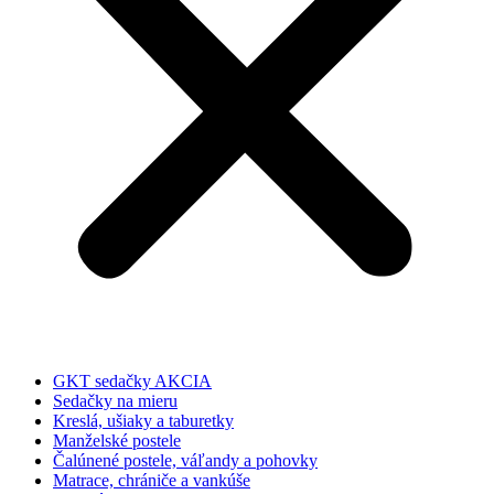
GKT sedačky AKCIA
Sedačky na mieru
Kreslá, ušiaky a taburetky
Manželské postele
Čalúnené postele, váľandy a pohovky
Matrace, chrániče a vankúše