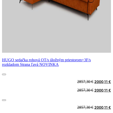
HUGO sedačka rohová OT/s úložným priestorom+3F/s
rozkladom Strana ľavá NOVINKA
Original
C
2857,30
€
2000,11
€
price
p
Original
C
2857,30
€
2000,11
€
was:
i
price
p
2857,30 €.
2
was:
i
2857,30 €.
2
Original
C
2857,30
€
2000,11
€
price
p