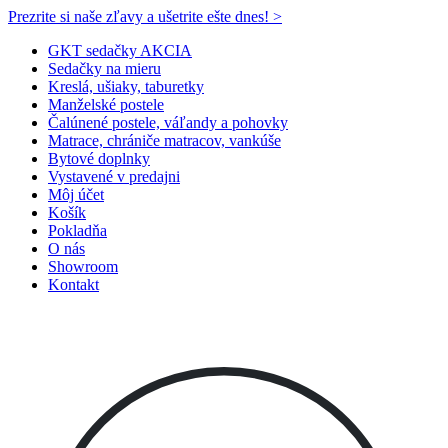
Prezrite si naše zľavy a ušetrite ešte dnes! >​
GKT sedačky AKCIA
Sedačky na mieru
Kreslá, ušiaky, taburetky
Manželské postele
Čalúnené postele, váľandy a pohovky
Matrace, chrániče matracov, vankúše
Bytové doplnky
Vystavené v predajni
Môj účet
Košík
Pokladňa
O nás
Showroom
Kontakt