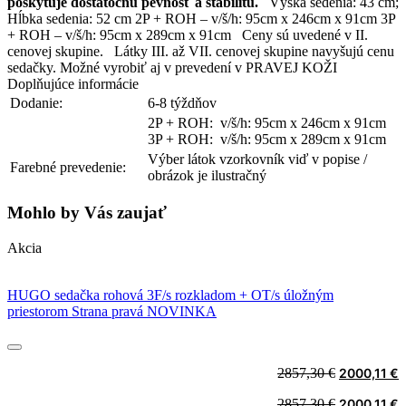
poskytuje dostatočnú pevnosť a stabilitu.
Výška sedenia: 43 cm;
Hĺbka sedenia: 52 cm 2P + ROH – v/š/h: 95cm x 246cm x 91cm 3P
+ ROH – v/š/h: 95cm x 289cm x 91cm Ceny sú uvedené v II.
cenovej skupine. Látky III. až VII. cenovej skupine navyšujú cenu
sedačky. Možné vyrobiť aj v prevedení v PRAVEJ KOŽI
Doplňujúce informácie
Dodanie:
6-8 týždňov
2P + ROH: v/š/h: 95cm x 246cm x 91cm
3P + ROH: v/š/h: 95cm x 289cm x 91cm
Výber látok vzorkovník viď v popise /
Farebné prevedenie:
obrázok je ilustračný
Mohlo by Vás zaujať
Akcia
HUGO sedačka rohová 3F/s rozkladom + OT/s úložným
priestorom Strana pravá NOVINKA
Original
C
2857,30
€
2000,11
€
price
p
Original
C
2857,30
€
2000,11
€
was:
i