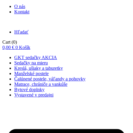
O nás
Kontakt
Hľadať
Cart
(0)
0,00
€
0
Košík
GKT sedačky AKCIA
Sedačky na mieru
Kreslá, ušiaky a taburetky
Manželské postele
Čalúnené postele, váľandy a pohovky
Matrace, chrániče a vankúše
Bytové doplnky
Vystavené v predajni