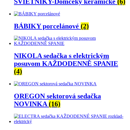
SVIETNIKY-Domčeky keramické
(6)
BÁBIKY porcelánové
(2)
NIKOLA sedačka s elektrickým
posuvom KAŽDODENNĚ SPANIE
(4)
OREGON sektorová sedačka
NOVINKA
(16)