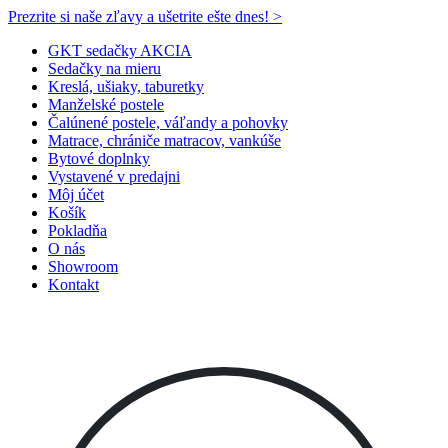
Prezrite si naše zľavy a ušetrite ešte dnes! >​
GKT sedačky AKCIA
Sedačky na mieru
Kreslá, ušiaky, taburetky
Manželské postele
Čalúnené postele, váľandy a pohovky
Matrace, chrániče matracov, vankúše
Bytové doplnky
Vystavené v predajni
Môj účet
Košík
Pokladňa
O nás
Showroom
Kontakt