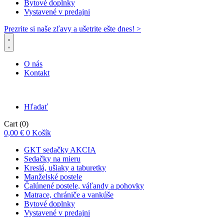
Bytové doplnky
Vystavené v predajni
Prezrite si naše zľavy a ušetrite ešte dnes! >​
O nás
Kontakt
Hľadať
Cart
(0)
0,00
€
0
Košík
GKT sedačky AKCIA
Sedačky na mieru
Kreslá, ušiaky a taburetky
Manželské postele
Čalúnené postele, váľandy a pohovky
Matrace, chrániče a vankúše
Bytové doplnky
Vystavené v predajni