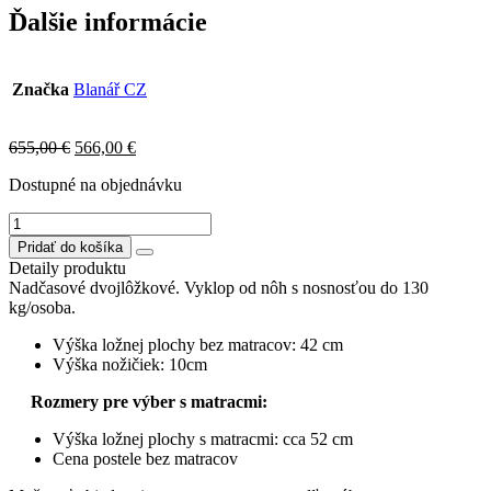
Ďalšie informácie
Značka
Blanář CZ
Original
Current
655,00
€
566,00
€
price
price
Dostupné na objednávku
was:
is:
655,00 €.
566,00 €.
množstvo
SARA
Pridať do košíka
posteľ
Detaily produktu
160x200cm
Nadčasové dvojlôžkové. Vyklop od nôh s nosnosťou do 130
kg/osoba.
Výška ložnej plochy bez matracov: 42 cm
Výška nožičiek: 10cm
Rozmery pre výber s matracmi:
Výška ložnej plochy s matracmi: cca 52 cm
Cena postele bez matracov