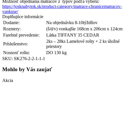
Možnosť objednania matracov z typov podľa výberu:
https://josknabytok.sk/product-category/matrace-chranicematracov-
vankuse/
Doplňujúce informácie
Dodanie:
Na objednávku 8-10týždňov
Rozmery:
(š/d/v) vonkajšie 168cm x 206cm x 124cm
Farebné prevedenie:
Látka TIFFANY 35 CEDAR
2ks – 28ks Lamelové rošty + 2 ks úložné
Príslušenstvo:
priestory
Nosnosť roštu:
DO 130 kg
SKU: SK276-2-2-1-1-1
Mohlo by Vás zaujať
Akcia