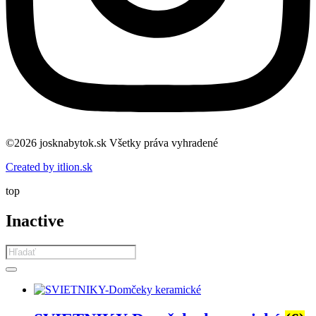
©2026 josknabytok.sk Všetky práva vyhradené
Created by itlion.sk
top
Inactive
Products
search