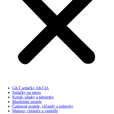
GKT sedačky AKCIA
Sedačky na mieru
Kreslá, ušiaky a taburetky
Manželské postele
Čalúnené postele, váľandy a pohovky
Matrace, chrániče a vankúše