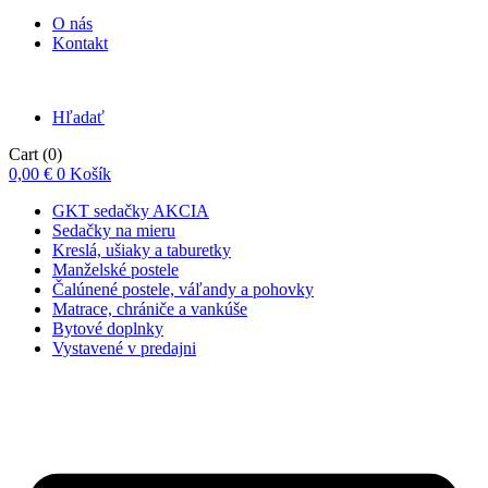
O nás
Kontakt
Hľadať
Cart
(0)
0,00
€
0
Košík
GKT sedačky AKCIA
Sedačky na mieru
Kreslá, ušiaky a taburetky
Manželské postele
Čalúnené postele, váľandy a pohovky
Matrace, chrániče a vankúše
Bytové doplnky
Vystavené v predajni