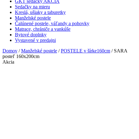
GKT sedačky AKCIA
Sedačky na mieru
Kreslá, ušiaky a taburetky
Manželské postele
Čalúnené postele, váľandy a pohovky
Matrace, chrániče a vankúše
Bytové doplnky
Vystavené v predajni
Domov
/
Manželské postele
/
POSTELE v šírke160cm
/ SARA
posteľ 160x200cm
Akcia