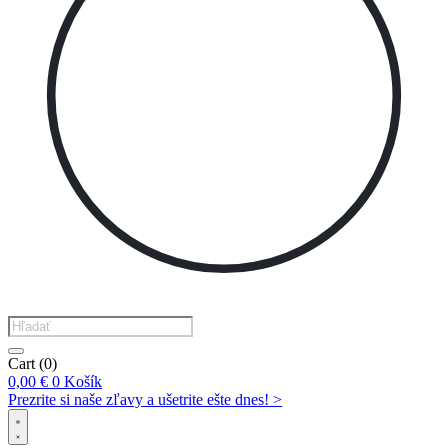
Products
search
Cart
(0)
0,00
€
0
Košík
Prezrite si naše zľavy a ušetrite ešte dnes! >​