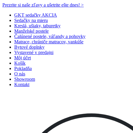
Prezrite si naše zľavy a ušetrite ešte dnes! >​
GKT sedačky AKCIA
Sedačky na mieru
Kreslá, ušiaky, taburetky
Manželské postele
Čalúnené postele, váľandy a pohovky
Matrace, chrániče matracov, vankúše
Bytové doplnky
Vystavené v predajni
Môj účet
Košík
Pokladňa
O nás
Showroom
Kontakt