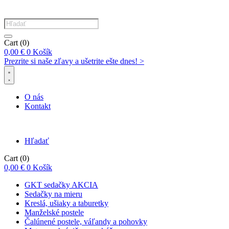
Products
search
Cart
(0)
0,00
€
0
Košík
Prezrite si naše zľavy a ušetrite ešte dnes! >​
O nás
Kontakt
Hľadať
Cart
(0)
0,00
€
0
Košík
GKT sedačky AKCIA
Sedačky na mieru
Kreslá, ušiaky a taburetky
Manželské postele
Čalúnené postele, váľandy a pohovky