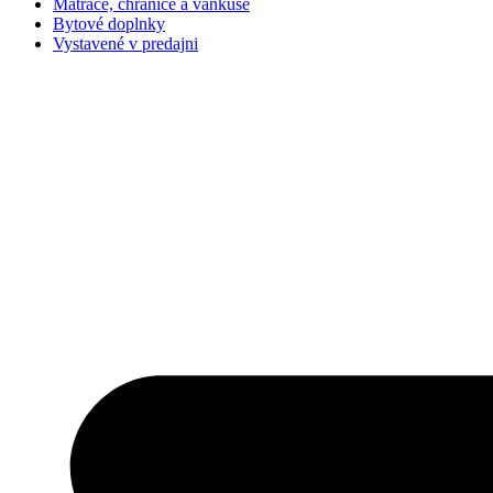
Matrace, chrániče a vankúše
Bytové doplnky
Vystavené v predajni