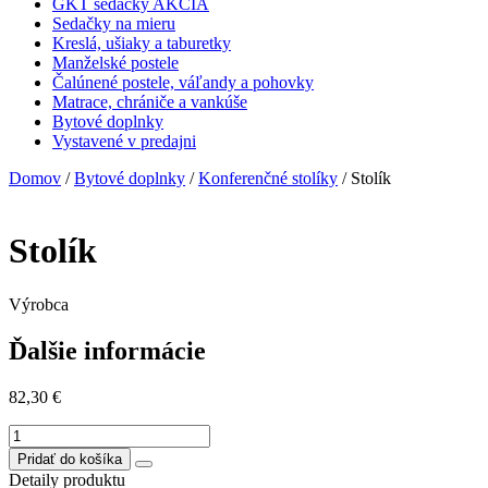
GKT sedačky AKCIA
Sedačky na mieru
Kreslá, ušiaky a taburetky
Manželské postele
Čalúnené postele, váľandy a pohovky
Matrace, chrániče a vankúše
Bytové doplnky
Vystavené v predajni
Domov
/
Bytové doplnky
/
Konferenčné stolíky
/ Stolík
Stolík
Výrobca
Ďalšie informácie
82,30
€
množstvo
Stolík
Pridať do košíka
Detaily produktu