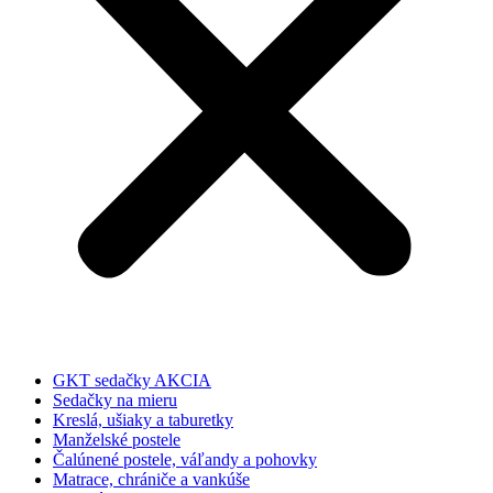
GKT sedačky AKCIA
Sedačky na mieru
Kreslá, ušiaky a taburetky
Manželské postele
Čalúnené postele, váľandy a pohovky
Matrace, chrániče a vankúše