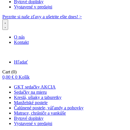
Bytové doplnky
Vystavené v predajni
Prezrite si naše zľavy a ušetrite ešte dnes! >​
O nás
Kontakt
Hľadať
Cart
(0)
0,00
€
0
Košík
GKT sedačky AKCIA
Sedačky na mieru
Kreslá, ušiaky a taburetky
Manželské postele
Čalúnené postele, váľandy a pohovky
Matrace, chrániče a vankúše
Bytové doplnky
Vystavené v predajni