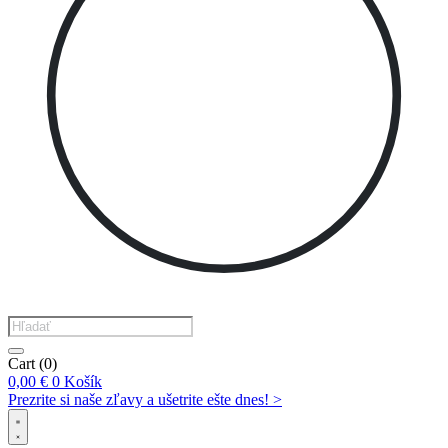
Products
search
Cart
(0)
0,00
€
0
Košík
Prezrite si naše zľavy a ušetrite ešte dnes! >​