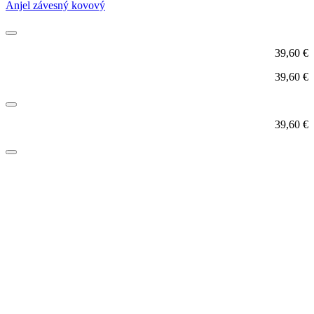
Anjel závesný kovový
39,60
€
39,60
€
39,60
€