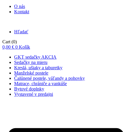
O nás
Kontakt
Hľadať
Cart
(0)
0,00
€
0
Košík
GKT sedačky AKCIA
Sedačky na mieru
Kreslá, ušiaky a taburetky
Manželské postele
Čalúnené postele, váľandy a pohovky
Matrace, chrániče a vankúše
Bytové doplnky
Vystavené v predajni