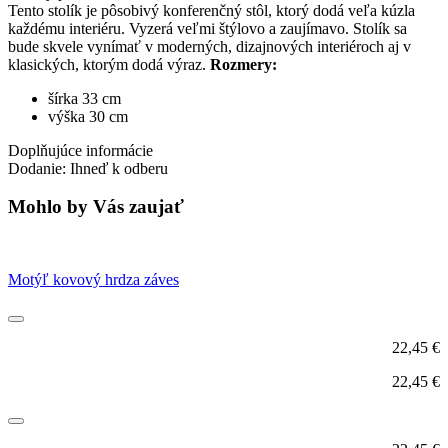
Tento stolík je pôsobivý konferenčný stôl, ktorý dodá veľa kúzla
každému interiéru. Vyzerá veľmi štýlovo a zaujímavo. Stolík sa
bude skvele vynímať v moderných, dizajnových interiéroch aj v
klasických, ktorým dodá výraz.
Rozmery:
šírka 33 cm
výška 30 cm
Doplňujúce informácie
Dodanie: Ihneď k odberu
Mohlo by Vás zaujať
Motýľ kovový hrdza záves
22,45
€
22,45
€