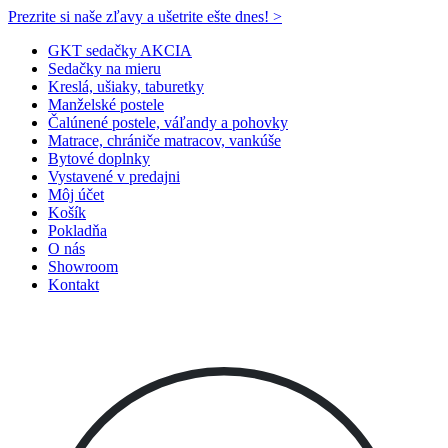
Prezrite si naše zľavy a ušetrite ešte dnes! >​
GKT sedačky AKCIA
Sedačky na mieru
Kreslá, ušiaky, taburetky
Manželské postele
Čalúnené postele, váľandy a pohovky
Matrace, chrániče matracov, vankúše
Bytové doplnky
Vystavené v predajni
Môj účet
Košík
Pokladňa
O nás
Showroom
Kontakt