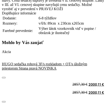
hlavy. Cena sedacej súpravy je uvedená v II. cenovej skupine. Látky
v III. až VI. cenovej skupine navyšujú cenu sedačky. Možné
vyrobiť aj v prevedení v PRAVEJ KOŽI
Doplňujúce informácie
Dodanie:
6-8 týždňov
Rozmery:
v/š/h: 89cm x 230cm x265cm
Výber látok vzorkovník viď v popise /
Farebné prevedenie:
obrázok je ilustračný
Mohlo by Vás zaujať
Akcia
HUGO sedačka rohová 3F/s rozkladom + OT/s úložným
priestorom Strana pravá NOVINKA
Original
C
2857,30
€
2000,11
€
price
p
Original
C
2857,30
€
2000,11
€
was:
i
price
p
2857,30 €.
2
was:
i
2857,30 €.
2