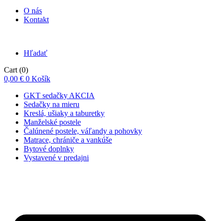
O nás
Kontakt
Hľadať
Cart
(0)
0,00
€
0
Košík
GKT sedačky AKCIA
Sedačky na mieru
Kreslá, ušiaky a taburetky
Manželské postele
Čalúnené postele, váľandy a pohovky
Matrace, chrániče a vankúše
Bytové doplnky
Vystavené v predajni