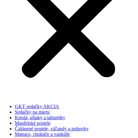
GKT sedačky AKCIA
Sedačky na mieru
Kreslá, ušiaky a taburetky
Manželské postele
Čalúnené postele, váľandy a pohovky
Matrace, chrániče a vankúše