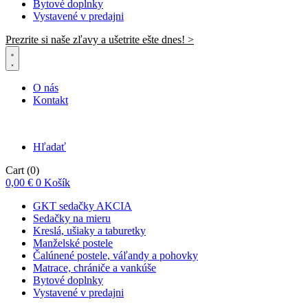
Bytové doplnky
Vystavené v predajni
Prezrite si naše zľavy a ušetrite ešte dnes! >​
O nás
Kontakt
Hľadať
Cart
(0)
0,00
€
0
Košík
GKT sedačky AKCIA
Sedačky na mieru
Kreslá, ušiaky a taburetky
Manželské postele
Čalúnené postele, váľandy a pohovky
Matrace, chrániče a vankúše
Bytové doplnky
Vystavené v predajni