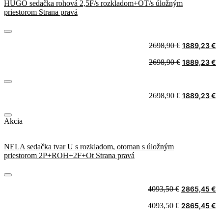
HUGO sedačka rohová 2,5F/s rozkladom+OT/s úložným
priestorom Strana pravá
Original
C
2698,90
€
1889,23
€
price
p
Original
C
2698,90
€
1889,23
€
was:
i
price
p
2698,90 €.
1
was:
i
2698,90 €.
1
Original
C
2698,90
€
1889,23
€
price
p
was:
i
Akcia
2698,90 €.
1
NELA sedačka tvar U s rozkladom, otoman s úložným
priestorom 2P+ROH+2F+Ot Strana pravá
Original
C
4093,50
€
2865,45
€
price
p
Original
C
4093,50
€
2865,45
€
was:
i
price
p
4093,50 €.
2