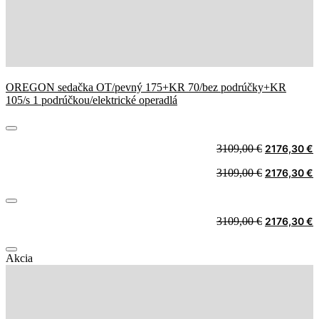
OREGON sedačka OT/pevný 175+KR 70/bez podrúčky+KR
105/s 1 podrúčkou/elektrické operadlá
Original
C
3109,00
€
2176,30
€
price
p
Original
C
3109,00
€
2176,30
€
was:
i
price
p
3109,00 €.
2
was:
i
3109,00 €.
2
Original
C
3109,00
€
2176,30
€
price
p
was:
i
Akcia
3109,00 €.
2