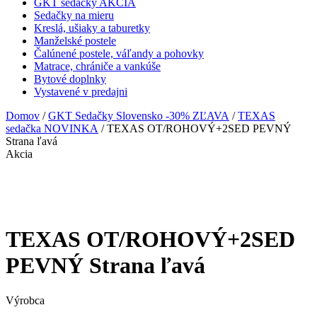
GKT sedačky AKCIA
Sedačky na mieru
Kreslá, ušiaky a taburetky
Manželské postele
Čalúnené postele, váľandy a pohovky
Matrace, chrániče a vankúše
Bytové doplnky
Vystavené v predajni
Domov
/
GKT Sedačky Slovensko -30% ZĽAVA
/
TEXAS
sedačka NOVINKA
/ TEXAS OT/ROHOVÝ+2SED PEVNÝ
Strana ľavá
Akcia
TEXAS OT/ROHOVÝ+2SED
PEVNÝ Strana ľavá
Výrobca