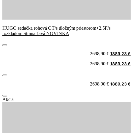
HUGO sedačka rohová OT/s úložným priestorom+2,5F/s
rozkladom Strana ľavá NOVINKA
Original
C
2698,90
€
1889,23
€
price
p
Original
C
2698,90
€
1889,23
€
was:
i
price
p
2698,90 €.
1
was:
i
2698,90 €.
1
Original
C
2698,90
€
1889,23
€
price
p
was:
i
Akcia
2698,90 €.
1