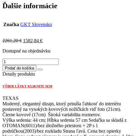
Ďalšie informácie
Značka
GKT Slovensko
Original
Current
2261,20
€
1582,84
€
price
price
Dostupné na objednávku
was:
is:
2261,20 €.
1582,84 €.
množstvo
TEXAS
Pridať do košíka
OT/ROHOVÝ+2SED
Detaily produktu
PEVNÝ
Strana
VÝBER LÁTKY KLIKNITE SEM
ľavá
TEXAS
Moderný, elegantný dizajn, ktorý prináša ľahkosť do interiéru
postavený na vysokých kovových nožičkách viď foto (21cm).
Čierne kovové (17cm) Široká variabilita rozmerov.
Výška sedenia: 44 cm; Hĺbka sedenia 57 cm Sedačka sa skladá z
OTOMAN(6011)/bez úložného priestoru + 2P s 1
podrúčkou(2003)/bez rozkladu Strana ľavá. Cena bez opierky