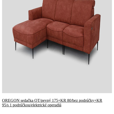
OREGON sedačka OT/pevný 175+KR 80/bez podrúčky+KR
95/s 1 podrúčkou/elektrické operadlá