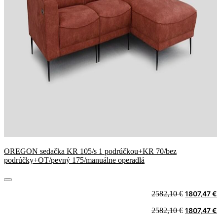
OREGON sedačka KR 105/s 1 podrúčkou+KR 70/bez
podrúčky+OT/pevný 175/manuálne operadlá
Original
C
2582,10
€
1807,47
€
price
p
Original
C
2582,10
€
1807,47
€
was:
i
price
p
2582,10 €.
1