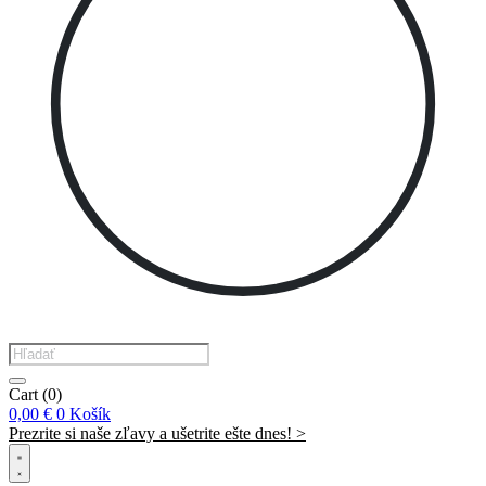
Products
search
Cart
(0)
0,00
€
0
Košík
Prezrite si naše zľavy a ušetrite ešte dnes! >​