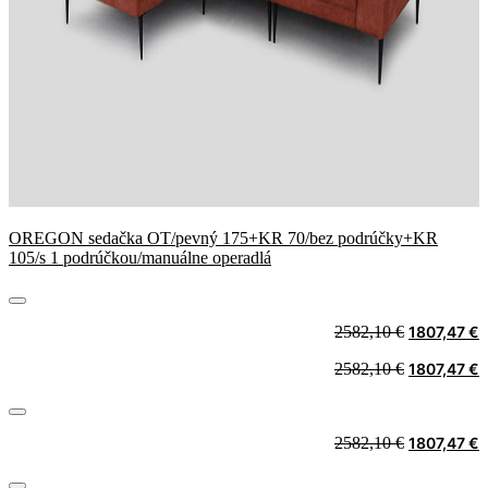
OREGON sedačka OT/pevný 175+KR 70/bez podrúčky+KR
105/s 1 podrúčkou/manuálne operadlá
Original
C
2582,10
€
1807,47
€
price
p
Original
C
2582,10
€
1807,47
€
was:
i
price
p
2582,10 €.
1
was:
i
2582,10 €.
1
Original
C
2582,10
€
1807,47
€
price
p
was:
i