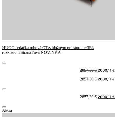
HUGO sedačka rohová OT/s úložným priestorom+3F/s
rozkladom Strana ľavá NOVINKA
Original
C
2857,30
€
2000,11
€
price
p
Original
C
2857,30
€
2000,11
€
was:
i
price
p
2857,30 €.
2
was:
i
2857,30 €.
2
Original
C
2857,30
€
2000,11
€
price
p
was:
i
Akcia
2857,30 €.
2