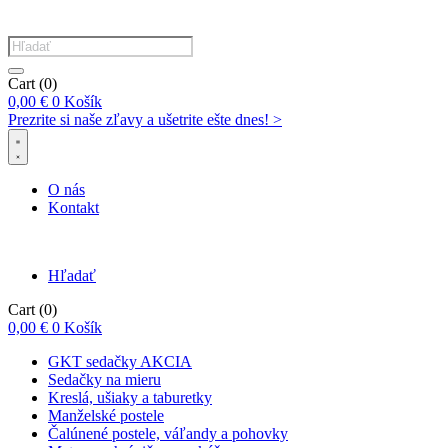
Products
search
Cart
(0)
0,00
€
0
Košík
Prezrite si naše zľavy a ušetrite ešte dnes! >​
O nás
Kontakt
Hľadať
Cart
(0)
0,00
€
0
Košík
GKT sedačky AKCIA
Sedačky na mieru
Kreslá, ušiaky a taburetky
Manželské postele
Čalúnené postele, váľandy a pohovky