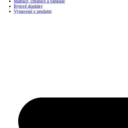
Matrace, chrániče a vankúše
Bytové doplnky
Vystavené v predajni