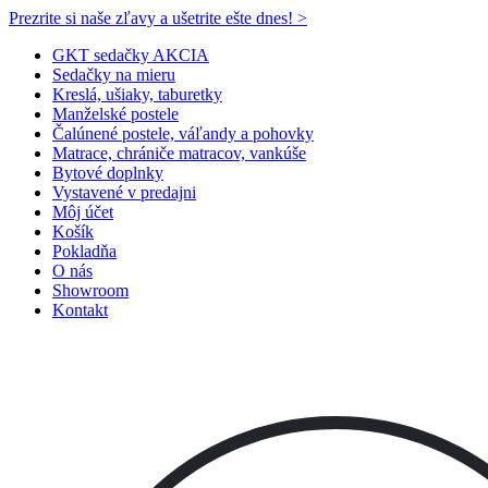
Prezrite si naše zľavy a ušetrite ešte dnes! >​
GKT sedačky AKCIA
Sedačky na mieru
Kreslá, ušiaky, taburetky
Manželské postele
Čalúnené postele, váľandy a pohovky
Matrace, chrániče matracov, vankúše
Bytové doplnky
Vystavené v predajni
Môj účet
Košík
Pokladňa
O nás
Showroom
Kontakt