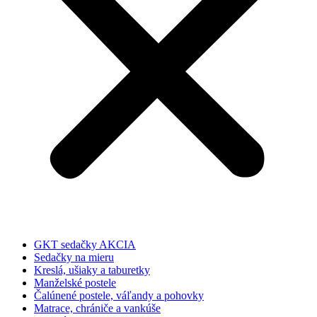
GKT sedačky AKCIA
Sedačky na mieru
Kreslá, ušiaky a taburetky
Manželské postele
Čalúnené postele, váľandy a pohovky
Matrace, chrániče a vankúše