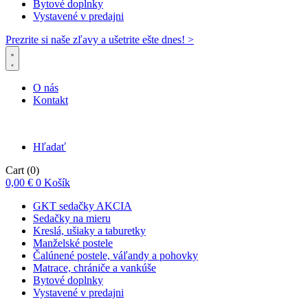
Bytové doplnky
Vystavené v predajni
Prezrite si naše zľavy a ušetrite ešte dnes! >​
O nás
Kontakt
Hľadať
Cart
(0)
0,00
€
0
Košík
GKT sedačky AKCIA
Sedačky na mieru
Kreslá, ušiaky a taburetky
Manželské postele
Čalúnené postele, váľandy a pohovky
Matrace, chrániče a vankúše
Bytové doplnky
Vystavené v predajni