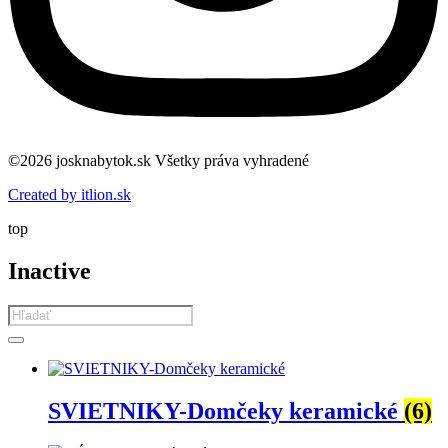
©2026 josknabytok.sk Všetky práva vyhradené
Created by itlion.sk
top
Inactive
Products
search
SVIETNIKY-Domčeky keramické
(6)