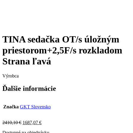
TINA sedačka OT/s úložným
priestorom+2,5F/s rozkladom
Strana ľavá
Výrobca
Ďalšie informácie
Značka
GKT Slovensko
Original
Current
2410,10
€
1687,07
€
price
price
Dostupné na objednávku
was:
is: