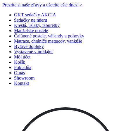
Prezrite si naše zľavy a ušetrite ešte dnes! >​
GKT sedačky AKCIA
Sedačky na mieru
Kreslá, ušiaky, taburetky
Manželské postele
Čalúnené postele, váľandy a pohovky
Matrace, chrániče matracov, vankúše
Bytové doplnky
Vystavené v predajni
Môj účet
Košík
Pokladňa
O nás
Showroom
Kontakt