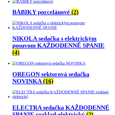
BÁBIKY porcelánové
(2)
NIKOLA sedačka s elektrickým
posuvom KAŽDODENNĚ SPANIE
(4)
OREGON sektorová sedačka
NOVINKA
(16)
ELECTRA sedačka KAŽDODENNÉ
SPANIE rozklad-elektrický
(2)