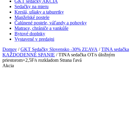
GKT sedačky AKCIA
Sedačky na mieru
Kreslá, ušiaky a taburetky
Manželské postele
Čalúnené postele, váľandy a pohovky
Matrace, chrániče a vankúše
Bytové doplnky
Vystavené v predajni
Domov
/
GKT Sedačky Slovensko -30% ZĽAVA
/
TINA sedačka
KAŽDODENNÉ SPANIE
/ TINA sedačka OT/s úložným
priestorom+2,5F/s rozkladom Strana ľavá
Akcia