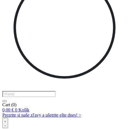
Products
search
Cart
(0)
0,00
€
0
Košík
Prezrite si naše zľavy a ušetrite ešte dnes! >​