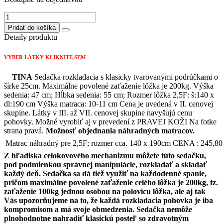
2410,10 €.
1687,07 €.
množstvo
TINA
Pridať do košíka
sedačka
Detaily produktu
OT/s
úložným
VÝBER LÁTKY KLIKNITE SEM
priestorom+2,5F/s
rozkladom
TINA
Sedačka rozkladacia s klasicky tvarovanými podrúčkami o
Strana
šírke 25cm. Maximálne povolené zaťaženie lôžka je 200kg. Výška
ľavá
sedenia: 47 cm; Hĺbka sedenia: 55 cm; Rozmer lôžka 2,5F: š:140 x
dl:190 cm Výška matraca: 10-11 cm Cena je uvedená v II. cenovej
skupine. Látky v III. až VII. cenovej skupine navyšujú cenu
pohovky. Možné vyrobiť aj v prevedení z PRAVEJ KOŽI Na fotke
strana pravá.
Možnosť objednania náhradných matracov.
Matrac náhradný pre 2,5F; rozmer cca. 140 x 190cm CENA : 245,80
Z hľadiska celokovového mechanizmu môžete túto sedačku,
pod podmienkou správnej manipulácie, rozkladať a skladať
každý deň. Sedačka sa dá tiež využiť na každodenné spanie,
pričom maximálne povolené zaťaženie celého lôžka je 200kg, tz.
zaťaženie 100kg jednou osobou na polovicu lôžka, ale aj tak
Vás upozorňujeme na to, že každá rozkladacia pohovka je iba
kompromisom a má svoje obmedzenia. Sedačka nemôže
plnohodnotne nahradiť klasickú posteľ so zdravotným