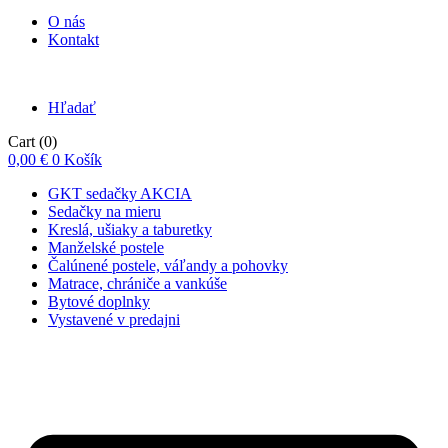
O nás
Kontakt
Hľadať
Cart
(0)
0,00
€
0
Košík
GKT sedačky AKCIA
Sedačky na mieru
Kreslá, ušiaky a taburetky
Manželské postele
Čalúnené postele, váľandy a pohovky
Matrace, chrániče a vankúše
Bytové doplnky
Vystavené v predajni