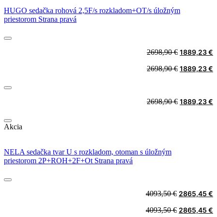
HUGO sedačka rohová 2,5F/s rozkladom+OT/s úložným
priestorom Strana pravá
Original
C
2698,90
€
1889,23
€
price
p
Original
C
2698,90
€
1889,23
€
was:
i
price
p
2698,90 €.
1
was:
i
2698,90 €.
1
Original
C
2698,90
€
1889,23
€
price
p
was:
i
Akcia
2698,90 €.
1
NELA sedačka tvar U s rozkladom, otoman s úložným
priestorom 2P+ROH+2F+Ot Strana pravá
Original
C
4093,50
€
2865,45
€
price
p
Original
C
4093,50
€
2865,45
€
was:
i