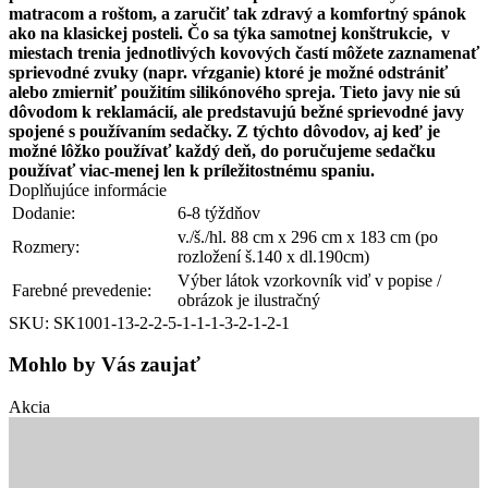
matracom a roštom, a zaručiť tak zdravý a komfortný spánok
ako na klasickej posteli. Čo sa týka samotnej konštrukcie, v
miestach trenia jednotlivých kovových častí môžete zaznamenať
sprievodné zvuky (napr. vŕzganie) ktoré je možné odstrániť
alebo zmierniť použitím silikónového spreja. Tieto javy nie sú
dôvodom k reklamácií, ale predstavujú bežné sprievodné javy
spojené s používaním sedačky. Z týchto dôvodov, aj keď je
možné lôžko používať každý deň, do poručujeme sedačku
používať viac-menej len k príležitostnému spaniu.
Doplňujúce informácie
Dodanie:
6-8 týždňov
v./š./hl. 88 cm x 296 cm x 183 cm (po
Rozmery:
rozložení š.140 x dl.190cm)
Výber látok vzorkovník viď v popise /
Farebné prevedenie:
obrázok je ilustračný
SKU: SK1001-13-2-2-5-1-1-1-3-2-1-2-1
Mohlo by Vás zaujať
Akcia