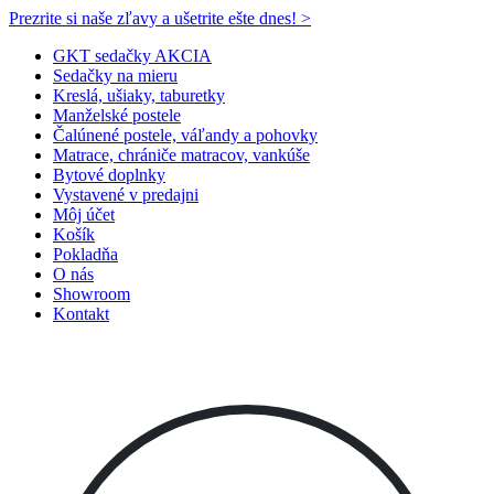
Prezrite si naše zľavy a ušetrite ešte dnes! >​
GKT sedačky AKCIA
Sedačky na mieru
Kreslá, ušiaky, taburetky
Manželské postele
Čalúnené postele, váľandy a pohovky
Matrace, chrániče matracov, vankúše
Bytové doplnky
Vystavené v predajni
Môj účet
Košík
Pokladňa
O nás
Showroom
Kontakt