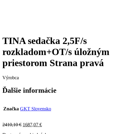
TINA sedačka 2,5F/s
rozkladom+OT/s úložným
priestorom Strana pravá
Výrobca
Ďalšie informácie
Značka
GKT Slovensko
Original
Current
2410,10
€
1687,07
€
price
price