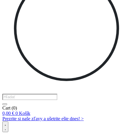
Products
search
Cart
(0)
0,00
€
0
Košík
Prezrite si naše zľavy a ušetrite ešte dnes! >​