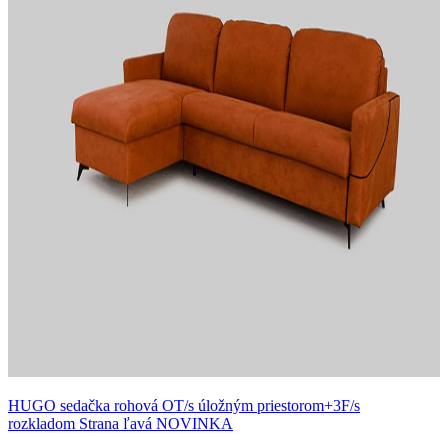
HUGO sedačka rohová OT/s úložným priestorom+3F/s
rozkladom Strana ľavá NOVINKA