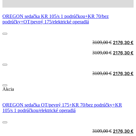
OREGON sedačka KR 105/s 1 podrúčkou+KR 70/bez
podrúčky+OT/pevný 175/elektrické operadlá
Original
C
3109,00
€
2176,30
€
price
p
Original
C
3109,00
€
2176,30
€
was:
i
price
p
3109,00 €.
2
was:
i
3109,00 €.
2
Original
C
3109,00
€
2176,30
€
price
p
was:
i
Akcia
3109,00 €.
2
OREGON sedačka OT/pevný 175+KR 70/bez podrúčky+KR
105/s 1 podrúčkou/elektrické operadlá
Original
C
3109,00
€
2176,30
€