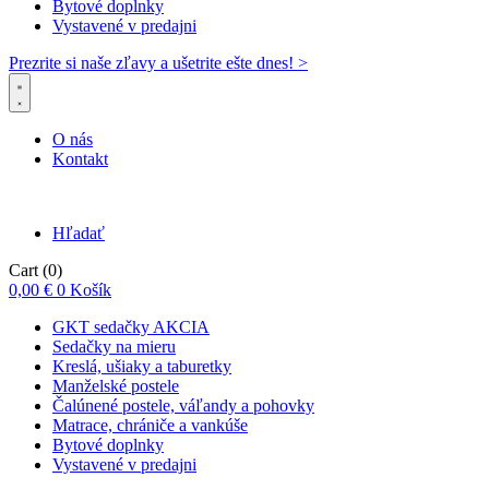
Bytové doplnky
Vystavené v predajni
Prezrite si naše zľavy a ušetrite ešte dnes! >​
O nás
Kontakt
Hľadať
Cart
(0)
0,00
€
0
Košík
GKT sedačky AKCIA
Sedačky na mieru
Kreslá, ušiaky a taburetky
Manželské postele
Čalúnené postele, váľandy a pohovky
Matrace, chrániče a vankúše
Bytové doplnky
Vystavené v predajni