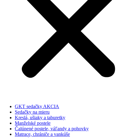
GKT sedačky AKCIA
Sedačky na mieru
Kreslá, ušiaky a taburetky
Manželské postele
Čalúnené postele, váľandy a pohovky
Matrace, chrániče a vankúše