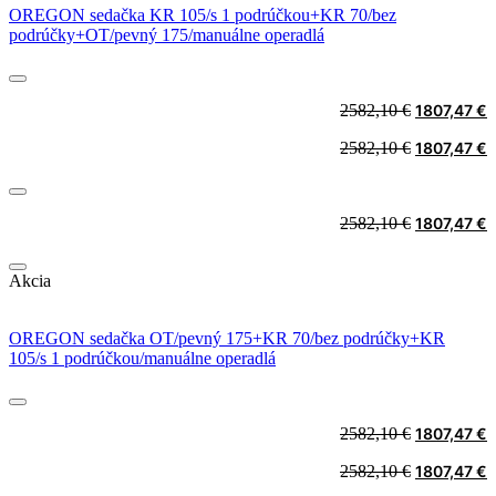
OREGON sedačka KR 105/s 1 podrúčkou+KR 70/bez
podrúčky+OT/pevný 175/manuálne operadlá
Original
C
2582,10
€
1807,47
€
price
p
Original
C
2582,10
€
1807,47
€
was:
i
price
p
2582,10 €.
1
was:
i
2582,10 €.
1
Original
C
2582,10
€
1807,47
€
price
p
was:
i
Akcia
2582,10 €.
1
OREGON sedačka OT/pevný 175+KR 70/bez podrúčky+KR
105/s 1 podrúčkou/manuálne operadlá
Original
C
2582,10
€
1807,47
€
price
p
Original
C
2582,10
€
1807,47
€
was:
i
price
p
2582,10 €.
1