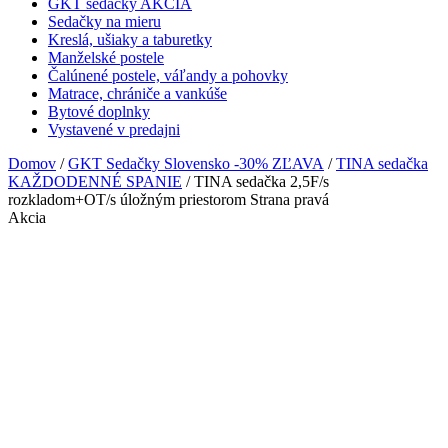
GKT sedačky AKCIA
Sedačky na mieru
Kreslá, ušiaky a taburetky
Manželské postele
Čalúnené postele, váľandy a pohovky
Matrace, chrániče a vankúše
Bytové doplnky
Vystavené v predajni
Domov
/
GKT Sedačky Slovensko -30% ZĽAVA
/
TINA sedačka
KAŽDODENNÉ SPANIE
/ TINA sedačka 2,5F/s
rozkladom+OT/s úložným priestorom Strana pravá
Akcia