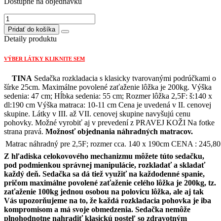
Dostupné na objednávku
was:
is:
2410,10 €.
1687,07 €.
množstvo
TINA
Pridať do košíka
sedačka
Detaily produktu
2,5F/s
rozkladom+OT/s
VÝBER LÁTKY KLIKNITE SEM
úložným
priestorom
TINA
Sedačka rozkladacia s klasicky tvarovanými podrúčkami o
Strana
šírke 25cm. Maximálne povolené zaťaženie lôžka je 200kg. Výška
pravá
sedenia: 47 cm; Hĺbka sedenia: 55 cm; Rozmer lôžka 2,5F: š:140 x
dl:190 cm Výška matraca: 10-11 cm Cena je uvedená v II. cenovej
skupine. Látky v III. až VII. cenovej skupine navyšujú cenu
pohovky. Možné vyrobiť aj v prevedení z PRAVEJ KOŽI Na fotke
strana pravá.
Možnosť objednania náhradných matracov.
Matrac náhradný pre 2,5F; rozmer cca. 140 x 190cm CENA : 245,80
Z hľadiska celokovového mechanizmu môžete túto sedačku,
pod podmienkou správnej manipulácie, rozkladať a skladať
každý deň. Sedačka sa dá tiež využiť na každodenné spanie,
pričom maximálne povolené zaťaženie celého lôžka je 200kg, tz.
zaťaženie 100kg jednou osobou na polovicu lôžka, ale aj tak
Vás upozorňujeme na to, že každá rozkladacia pohovka je iba
kompromisom a má svoje obmedzenia. Sedačka nemôže
plnohodnotne nahradiť klasickú posteľ so zdravotným