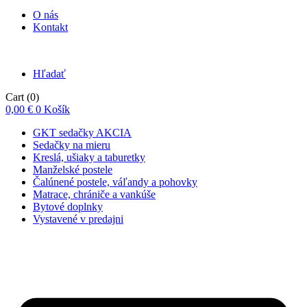
O nás
Kontakt
Hľadať
Cart
(0)
0,00
€
0
Košík
GKT sedačky AKCIA
Sedačky na mieru
Kreslá, ušiaky a taburetky
Manželské postele
Čalúnené postele, váľandy a pohovky
Matrace, chrániče a vankúše
Bytové doplnky
Vystavené v predajni