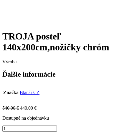
TROJA posteľ
140x200cm,nožičky chróm
Výrobca
Ďalšie informácie
Značka
Blanář CZ
Original
Current
540,00
€
440,00
€
price
price
Dostupné na objednávku
was:
is:
540,00 €.
440,00 €.
množstvo