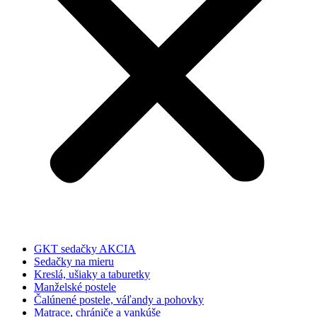
GKT sedačky AKCIA
Sedačky na mieru
Kreslá, ušiaky a taburetky
Manželské postele
Čalúnené postele, váľandy a pohovky
Matrace, chrániče a vankúše