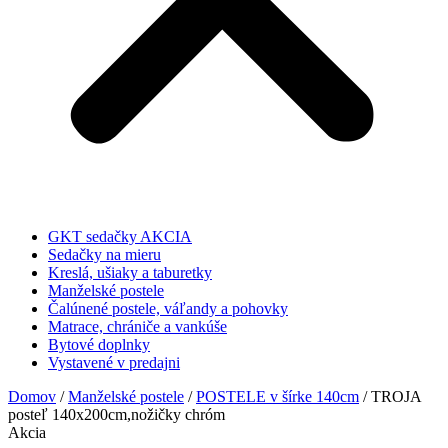
GKT sedačky AKCIA
Sedačky na mieru
Kreslá, ušiaky a taburetky
Manželské postele
Čalúnené postele, váľandy a pohovky
Matrace, chrániče a vankúše
Bytové doplnky
Vystavené v predajni
Domov
/
Manželské postele
/
POSTELE v šírke 140cm
/ TROJA
posteľ 140x200cm,nožičky chróm
Akcia