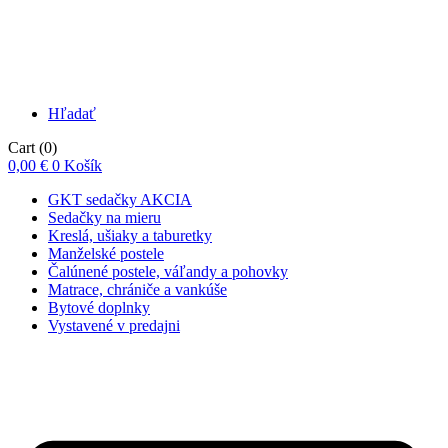
Hľadať
Cart
(0)
0,00
€
0
Košík
GKT sedačky AKCIA
Sedačky na mieru
Kreslá, ušiaky a taburetky
Manželské postele
Čalúnené postele, váľandy a pohovky
Matrace, chrániče a vankúše
Bytové doplnky
Vystavené v predajni