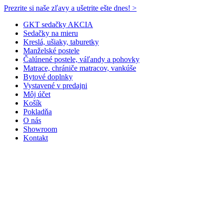
Prezrite si naše zľavy a ušetrite ešte dnes! >​
GKT sedačky AKCIA
Sedačky na mieru
Kreslá, ušiaky, taburetky
Manželské postele
Čalúnené postele, váľandy a pohovky
Matrace, chrániče matracov, vankúše
Bytové doplnky
Vystavené v predajni
Môj účet
Košík
Pokladňa
O nás
Showroom
Kontakt