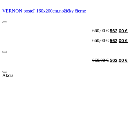
VERNON posteľ 160x200cm,nožičky čierne
Original
C
660,00
€
562,00
€
price
p
Original
C
660,00
€
562,00
€
was:
i
price
p
660,00 €.
5
was:
i
660,00 €.
5
Original
C
660,00
€
562,00
€
price
p
was:
i
Akcia
660,00 €.
5