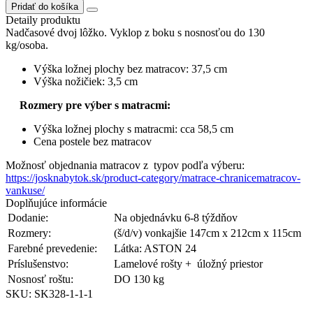
TROJA
Pridať do košíka
posteľ
Detaily produktu
140x200cm,nožičky
Nadčasové dvoj lôžko. Vyklop z boku s nosnosťou do 130
chróm
kg/osoba.
Výška ložnej plochy bez matracov: 37,5 cm
Výška nožičiek: 3,5 cm
Rozmery pre výber s matracmi:
Výška ložnej plochy s matracmi: cca 58,5 cm
Cena postele bez matracov
Možnosť objednania matracov z typov podľa výberu:
https://josknabytok.sk/product-category/matrace-chranicematracov-
vankuse/
Doplňujúce informácie
Dodanie:
Na objednávku 6-8 týždňov
Rozmery:
(š/d/v) vonkajšie 147cm x 212cm x 115cm
Farebné prevedenie:
Látka: ASTON 24
Príslušenstvo:
Lamelové rošty + úložný priestor
Nosnosť roštu:
DO 130 kg
SKU: SK328-1-1-1