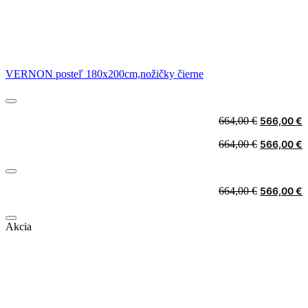
VERNON posteľ 180x200cm,nožičky čierne
Original
C
664,00
€
566,00
€
price
p
Original
C
664,00
€
566,00
€
was:
i
price
p
664,00 €.
5
was:
i
664,00 €.
5
Original
C
664,00
€
566,00
€
price
p
was:
i
Akcia
664,00 €.
5