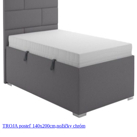
TROJA posteľ 140x200cm,nožičky chróm