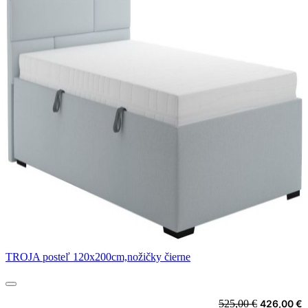
TROJA posteľ 120x200cm,nožičky čierne
Original
C
525,00
€
426,00
€