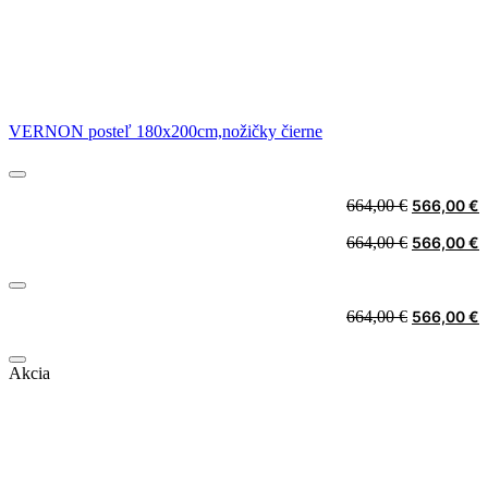
VERNON posteľ 180x200cm,nožičky čierne
Original
C
664,00
€
566,00
€
price
p
Original
C
664,00
€
566,00
€
was:
i
price
p
664,00 €.
5
was:
i
664,00 €.
5
Original
C
664,00
€
566,00
€
price
p
was:
i
Akcia
664,00 €.
5