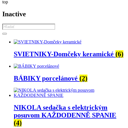
top
Inactive
Products
search
SVIETNIKY-Domčeky keramické
(6)
BÁBIKY porcelánové
(2)
NIKOLA sedačka s elektrickým
posuvom KAŽDODENNĚ SPANIE
(4)