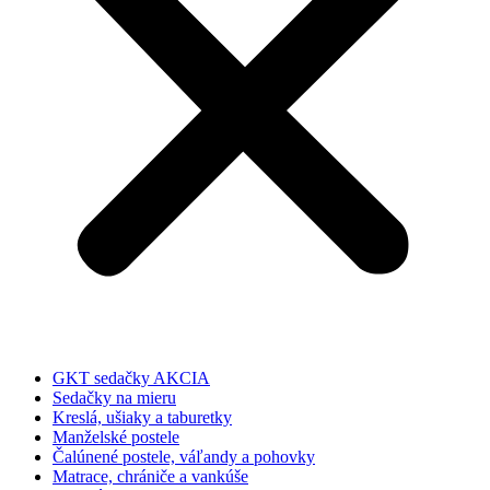
GKT sedačky AKCIA
Sedačky na mieru
Kreslá, ušiaky a taburetky
Manželské postele
Čalúnené postele, váľandy a pohovky
Matrace, chrániče a vankúše