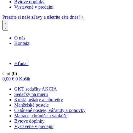
Bytové doplnky
Vystavené v predajni
Prezrite si naše zľavy a ušetrite ešte dnes! >​
O nás
Kontakt
Hľadať
Cart
(0)
0,00
€
0
Košík
GKT sedačky AKCIA
Sedačky na mieru
Kreslá, ušiaky a taburetky
Manželské postele
Čalúnené postele, váľandy a pohovky
Matrace, chrániče a vankúše
Bytové doplnky
Vystavené v predajni