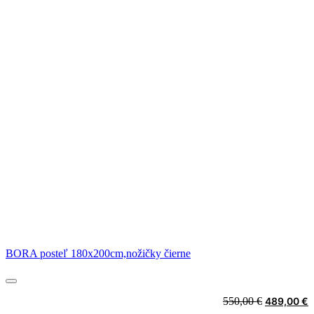
BORA posteľ 180x200cm,nožičky čierne
Original
C
550,00
€
489,00
€
price
p