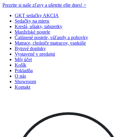
Prezrite si naše zľavy a ušetrite ešte dnes! >​
GKT sedačky AKCIA
Sedačky na mieru
Kreslá, ušiaky, taburetky
Manželské postele
Čalúnené postele, váľandy a pohovky
Matrace, chrániče matracov, vankúše
Bytové doplnky
Vystavené v predajni
Môj účet
Košík
Pokladňa
O nás
Showroom
Kontakt