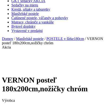
GKT sedačky AKCIA
Sedačky na mieru
Kreslá, ušiaky a taburetky
Manželské postele
Čalúnené postele, váľandy a pohovky
Matrace, chrániče a vankúše
Bytové doplnky
Vystavené v predajni
Domov
/
Manželské postele
/
POSTELE v šírke180cm
/ VERNON
posteľ 180x200cm,nožičky chróm
Akcia
VERNON posteľ
180x200cm,nožičky chróm
Výrobca