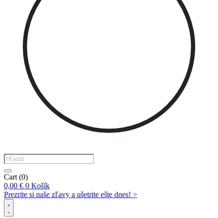
Products
search
Cart
(0)
0,00
€
0
Košík
Prezrite si naše zľavy a ušetrite ešte dnes! >​