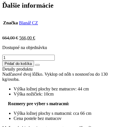
Ďalšie informácie
Značka
Blanář CZ
Original
Current
664,00
€
566,00
€
price
price
Dostupné na objednávku
was:
is:
664,00 €.
566,00 €.
množstvo
VERNON
Pridať do košíka
posteľ
Detaily produktu
180x200cm,nožičky
Nadčasové dvoj lôžko. Vyklop od nôh s nosnosťou do 130
chróm
kg/osoba.
Výška ložnej plochy bez matracov: 44 cm
Výška nožičiek: 10cm
Rozmery pre výber s matracmi:
Výška ložnej plochy s matracmi: cca 66 cm
Cena postele bez matracov