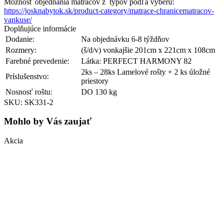
Možnosť objednania matracov z typov podľa výberu:
https://josknabytok.sk/product-category/matrace-chranicematracov-
vankuse/
Doplňujúce informácie
Dodanie:
Na objednávku 6-8 týždňov
Rozmery:
(š/d/v) vonkajšie 201cm x 221cm x 108cm
Farebné prevedenie:
Látka: PERFECT HARMONY 82
2ks – 28ks Lamelové rošty + 2 ks úložné
Príslušenstvo:
priestory
Nosnosť roštu:
DO 130 kg
SKU: SK331-2
Mohlo by Vás zaujať
Akcia