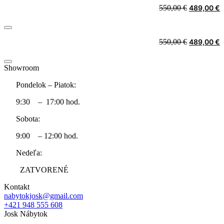
Original
C
550,00
€
489,00
€
was:
i
price
p
550,00 €.
4
was:
i
550,00 €.
4
Original
C
550,00
€
489,00
€
price
p
was:
i
Showroom
550,00 €.
4
Pondelok – Piatok:
9:30 – 17:00 hod.
Sobota:
9:00 – 12:00 hod.
Nedeľa:
ZATVORENÉ
Kontakt
nabytokjosk@gmail.com
+421 948 555 608
Josk Nábytok