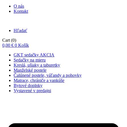
O nás
Kontakt
Hľadať
Cart
(0)
0,00
€
0
Košík
GKT sedačky AKCIA
Sedačky na mieru
Kreslá, ušiaky a taburetky
Manželské postele
Čalúnené postele, váľandy a pohovky
Matrace, chrániče a vankúše
Bytové doplnky
Vystavené v predajni