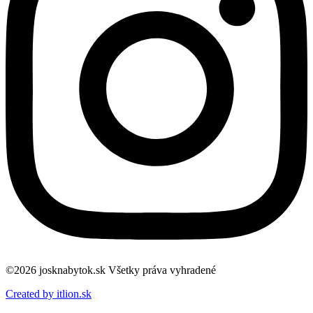
©2026 josknabytok.sk Všetky práva vyhradené
Created by itlion.sk