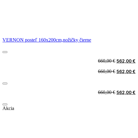
VERNON posteľ 160x200cm,nožičky čierne
Original
C
660,00
€
562,00
€
price
p
Original
C
660,00
€
562,00
€
was:
i
price
p
660,00 €.
5
was:
i
660,00 €.
5
Original
C
660,00
€
562,00
€
price
p
was:
i
Akcia
660,00 €.
5