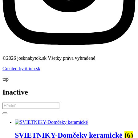
©2026 josknabytok.sk Všetky práva vyhradené
Created by itlion.sk
top
Inactive
Products
search
SVIETNIKY-Domčeky keramické
(6)