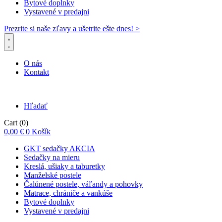
Bytové doplnky
Vystavené v predajni
Prezrite si naše zľavy a ušetrite ešte dnes! >​
O nás
Kontakt
Hľadať
Cart
(0)
0,00
€
0
Košík
GKT sedačky AKCIA
Sedačky na mieru
Kreslá, ušiaky a taburetky
Manželské postele
Čalúnené postele, váľandy a pohovky
Matrace, chrániče a vankúše
Bytové doplnky
Vystavené v predajni