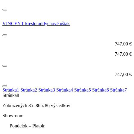
VINCENT kreslo oddychové ušiak
747,00
€
747,00
€
747,00
€
Stránka
1
Stránka
2
Stránka
3
Stránka
4
Stránka
5
Stránka
6
Stránka
7
Stránka
8
Zobrazených 85–86 z 86 výsledkov
Showroom
Pondelok – Piatok: