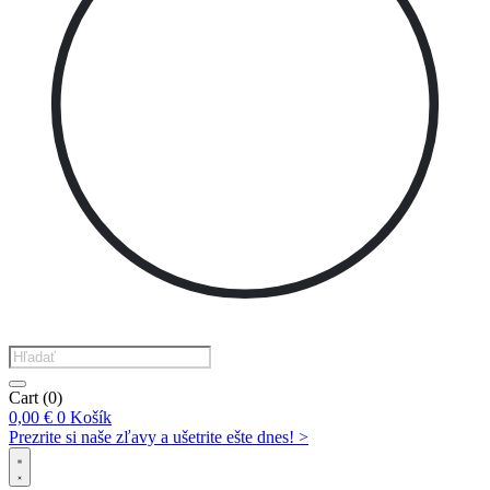
Products
search
Cart
(0)
0,00
€
0
Košík
Prezrite si naše zľavy a ušetrite ešte dnes! >​