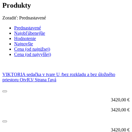
Produkty
Zoradiť:
Prednastavené
Prednastavené
Najobľúbenejšie
Hodnotenie
Najnovšie
Cena (od najnižsej)
Cena (od najvyššej)
VIKTORIA sedačka v tvare U /bez rozkladu a bez úložného
priestoru OtvR3/ Strana ľavá
3420,00
€
3420,00
€
3420,00
€