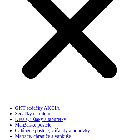
GKT sedačky AKCIA
Sedačky na mieru
Kreslá, ušiaky a taburetky
Manželské postele
Čalúnené postele, váľandy a pohovky
Matrace, chrániče a vankúše