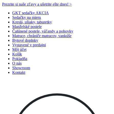
Prezrite si naše zľavy a ušetrite ešte dnes! >​
GKT sedačky AKCIA
Sedačky na mieru
Kreslá, ušiaky, taburetky
Manželské postele
Čalúnené postele, váľandy a pohovky
Matrace, chrániče matracov, vankúše
Bytové doplnky
Vystavené v predajni
Môj účet
Košík
Pokladňa
O nás
Showroom
Kontakt