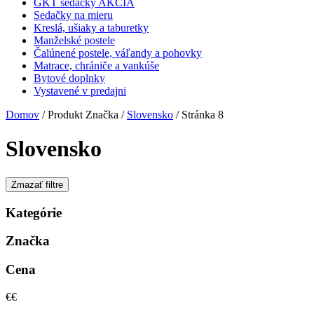
GKT sedačky AKCIA
Sedačky na mieru
Kreslá, ušiaky a taburetky
Manželské postele
Čalúnené postele, váľandy a pohovky
Matrace, chrániče a vankúše
Bytové doplnky
Vystavené v predajni
Domov
/ Produkt Značka /
Slovensko
/ Stránka 8
Slovensko
Zmazať filtre
Kategórie
Značka
Cena
€
€