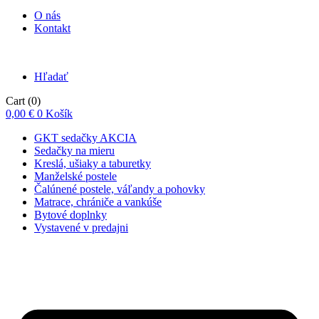
O nás
Kontakt
Hľadať
Cart
(0)
0,00
€
0
Košík
GKT sedačky AKCIA
Sedačky na mieru
Kreslá, ušiaky a taburetky
Manželské postele
Čalúnené postele, váľandy a pohovky
Matrace, chrániče a vankúše
Bytové doplnky
Vystavené v predajni