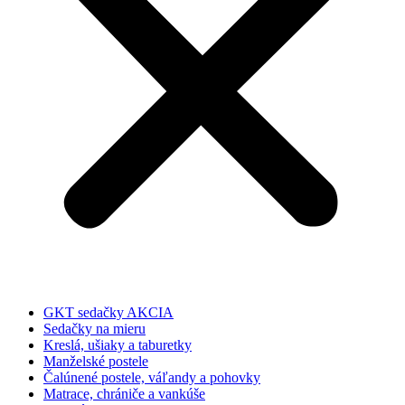
GKT sedačky AKCIA
Sedačky na mieru
Kreslá, ušiaky a taburetky
Manželské postele
Čalúnené postele, váľandy a pohovky
Matrace, chrániče a vankúše