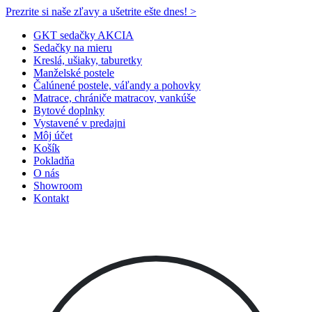
Prezrite si naše zľavy a ušetrite ešte dnes! >​
GKT sedačky AKCIA
Sedačky na mieru
Kreslá, ušiaky, taburetky
Manželské postele
Čalúnené postele, váľandy a pohovky
Matrace, chrániče matracov, vankúše
Bytové doplnky
Vystavené v predajni
Môj účet
Košík
Pokladňa
O nás
Showroom
Kontakt