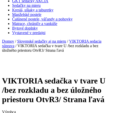
GKT sedačky AKCIA
Sedačky na mieru
Kreslá, ušiaky a taburetky
Manželské postele
Čalúnené postele, váľandy a pohovky
Matrace, chrániče a vankúše
Bytové doplnky
Vystavené v predajni
Domov
/
Slovenské sedačky aj na mieru
/
VIKTORIA sedacia
súprava
/ VIKTORIA sedačka v tvare U /bez rozkladu a bez
úložného priestoru OtvR3/ Strana ľavá
VIKTORIA sedačka v tvare U
/bez rozkladu a bez úložného
priestoru OtvR3/ Strana ľavá
Výrobca