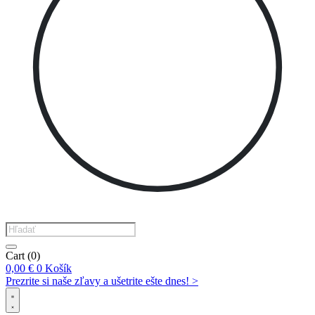
Products
search
Cart
(0)
0,00
€
0
Košík
Prezrite si naše zľavy a ušetrite ešte dnes! >​