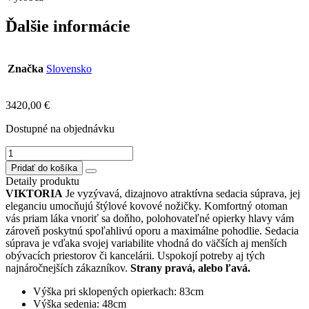
Ďalšie informácie
Značka
Slovensko
3420,00
€
Dostupné na objednávku
množstvo
VIKTORIA
Pridať do košíka
sedačka
Detaily produktu
v
VIKTORIA
Je vyzývavá, dizajnovo atraktívna sedacia súprava, jej
tvare
eleganciu umocňujú štýlové kovové nožičky. Komfortný otoman
U
vás priam láka vnoriť sa doňho, polohovateľné opierky hlavy vám
/bez
zároveň poskytnú spoľahlivú oporu a maximálne pohodlie. Sedacia
rozkladu
súprava je vďaka svojej variabilite vhodná do väčších aj menších
a
obývacích priestorov či kancelárii. Uspokojí potreby aj tých
bez
najnáročnejších zákazníkov.
Strany pravá, alebo ľavá.
úložného
priestoru
Výška pri sklopených opierkach: 83cm
OtvR3/
Výška sedenia: 48cm