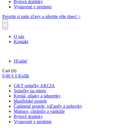
Bytové doplnky
Vystavené v predajni
Prezrite si naše zľavy a ušetrite ešte dnes! >​
O nás
Kontakt
Hľadať
Cart
(0)
0,00
€
0
Košík
GKT sedačky AKCIA
Sedačky na mieru
Kreslá, ušiaky a taburetky
Manželské postele
Čalúnené postele, váľandy a pohovky
Matrace, chrániče a vankúše
Bytové doplnky
Vystavené v predajni