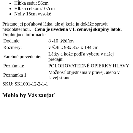
Strana
Hĺbka sedu: 56cm
ľavá
Hĺbka celkom:107cm
Nohy 15cm vysoké
Pristane jej poťahová látka, ale aj koža ju dokáže spraviť
neodolateľnou.
Cena je uvedená v I. cenovej skupiny látok.
Doplňujúce informácie
Dodanie:
8 -10 týždňov
Rozmery:
v./š./hl.: 98x 353 x 194 cm
Látky a kože podľa výberu v našej
Farebné prevedenie:
predajni
Poznámka:
POLOHOVATEĽNÉ OPIERKY HLAVY
Možnosť objednania v pravej, alebo v
Poznámka 1:
ľavej strane
SKU: SK1001-12-2-1-1
Mohlo by Vás zaujať