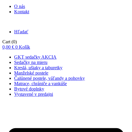
O nás
Kontakt
Hľadať
Cart
(0)
0,00
€
0
Košík
GKT sedačky AKCIA
Sedačky na mieru
Kreslá, ušiaky a taburetky
Manželské postele
Čalúnené postele, váľandy a pohovky
Matrace, chrániče a vankúše
Bytové doplnky
Vystavené v predajni