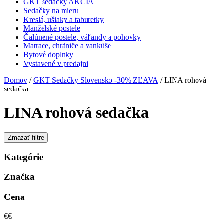
GKT sedačky AKCIA
Sedačky na mieru
Kreslá, ušiaky a taburetky
Manželské postele
Čalúnené postele, váľandy a pohovky
Matrace, chrániče a vankúše
Bytové doplnky
Vystavené v predajni
Domov
/
GKT Sedačky Slovensko -30% ZĽAVA
/ LINA rohová
sedačka
LINA rohová sedačka
Zmazať filtre
Kategórie
Značka
Cena
€
€