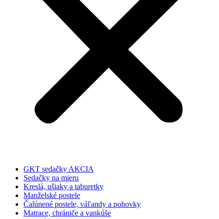
GKT sedačky AKCIA
Sedačky na mieru
Kreslá, ušiaky a taburetky
Manželské postele
Čalúnené postele, váľandy a pohovky
Matrace, chrániče a vankúše