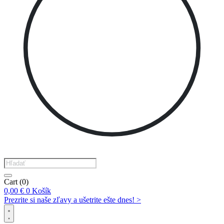
Products
search
Cart
(0)
0,00
€
0
Košík
Prezrite si naše zľavy a ušetrite ešte dnes! >​