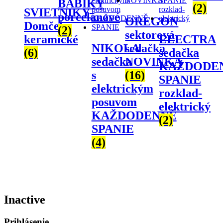
BÁBIKY
(2)
SVIETNIKY-
porcelánové
OREGON
Domčeky
(2)
sektorová
keramické
ELECTRA
NIKOLA
sedačka
(6)
sedačka
sedačka
NOVINKA
KAŽDODE
s
(16)
SPANIE
elektrickým
rozklad-
posuvom
elektrický
KAŽDODENNĚ
(2)
SPANIE
(4)
Inactive
Prihlásenie