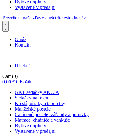
Bytové doplnky
Vystavené v predajni
Prezrite si naše zľavy a ušetrite ešte dnes! >​
O nás
Kontakt
Hľadať
Cart
(0)
0,00
€
0
Košík
GKT sedačky AKCIA
Sedačky na mieru
Kreslá, ušiaky a taburetky
Manželské postele
Čalúnené postele, váľandy a pohovky
Matrace, chrániče a vankúše
Bytové doplnky
Vystavené v predajni