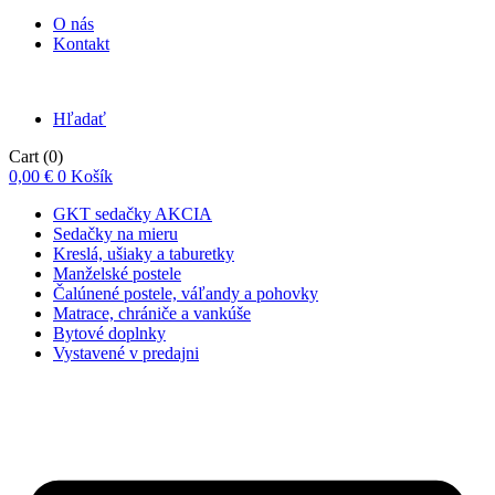
O nás
Kontakt
Hľadať
Cart
(0)
0,00
€
0
Košík
GKT sedačky AKCIA
Sedačky na mieru
Kreslá, ušiaky a taburetky
Manželské postele
Čalúnené postele, váľandy a pohovky
Matrace, chrániče a vankúše
Bytové doplnky
Vystavené v predajni