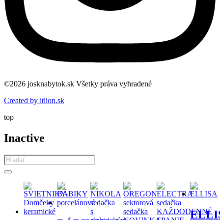
©2026 josknabytok.sk Všetky práva vyhradené
Created by itlion.sk
top
Inactive
Products
search
ELLI