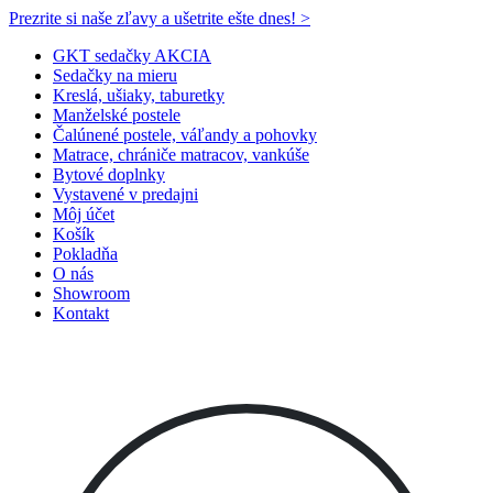
Prezrite si naše zľavy a ušetrite ešte dnes! >​
GKT sedačky AKCIA
Sedačky na mieru
Kreslá, ušiaky, taburetky
Manželské postele
Čalúnené postele, váľandy a pohovky
Matrace, chrániče matracov, vankúše
Bytové doplnky
Vystavené v predajni
Môj účet
Košík
Pokladňa
O nás
Showroom
Kontakt