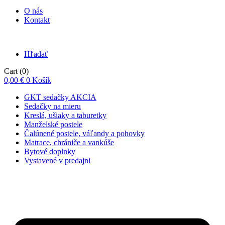
O nás
Kontakt
Hľadať
Cart
(0)
0,00
€
0
Košík
GKT sedačky AKCIA
Sedačky na mieru
Kreslá, ušiaky a taburetky
Manželské postele
Čalúnené postele, váľandy a pohovky
Matrace, chrániče a vankúše
Bytové doplnky
Vystavené v predajni