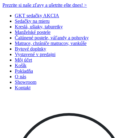
Prezrite si naše zľavy a ušetrite ešte dnes! >​
GKT sedačky AKCIA
Sedačky na mieru
Kreslá, ušiaky, taburetky
Manželské postele
Čalúnené postele, váľandy a pohovky
Matrace, chrániče matracov, vankúše
Bytové doplnky
Vystavené v predajni
Môj účet
Košík
Pokladňa
O nás
Showroom
Kontakt