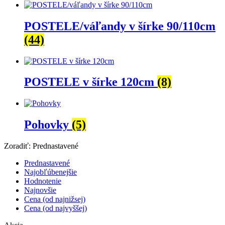
POSTELE/váľandy v šírke 90/110cm
(44)
POSTELE v šírke 120cm
(8)
Pohovky
(5)
Zoradiť:
Prednastavené
Prednastavené
Najobľúbenejšie
Hodnotenie
Najnovšie
Cena (od najnižsej)
Cena (od najvyššej)