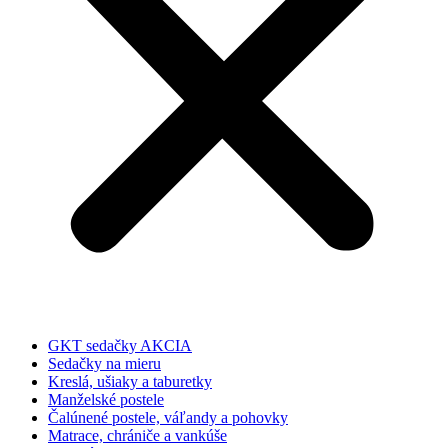
GKT sedačky AKCIA
Sedačky na mieru
Kreslá, ušiaky a taburetky
Manželské postele
Čalúnené postele, váľandy a pohovky
Matrace, chrániče a vankúše