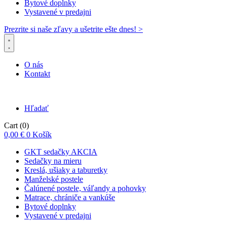
Bytové doplnky
Vystavené v predajni
Prezrite si naše zľavy a ušetrite ešte dnes! >​
O nás
Kontakt
Hľadať
Cart
(0)
0,00
€
0
Košík
GKT sedačky AKCIA
Sedačky na mieru
Kreslá, ušiaky a taburetky
Manželské postele
Čalúnené postele, váľandy a pohovky
Matrace, chrániče a vankúše
Bytové doplnky
Vystavené v predajni