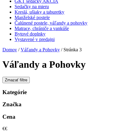
GKT sedačky AKCIA
Sedačky na mieru
Kreslá, ušiaky a taburetky
Manželské postele
Čalúnené postele, váľandy a pohovky
Matrace, chrániče a vankúše
Bytové doplnky
Vystavené v predajni
Domov
/
Váľandy a Pohovky
/ Stránka 3
Váľandy a Pohovky
Zmazať filtre
Kategórie
Značka
Cena
€
€