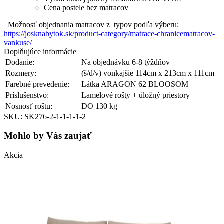
Cena postele bez matracov
Možnosť objednania matracov z typov podľa výberu:
https://josknabytok.sk/product-category/matrace-chranicematracov-
vankuse/
Doplňujúce informácie
Dodanie:
Na objednávku 6-8 týždňov
Rozmery:
(š/d/v) vonkajšie 114cm x 213cm x 111cm
Farebné prevedenie:
Látka ARAGON 62 BLOOSOM
Príslušenstvo:
Lamelové rošty + úložný priestory
Nosnosť roštu:
DO 130 kg
SKU: SK276-2-1-1-1-1-2
Mohlo by Vás zaujať
Akcia