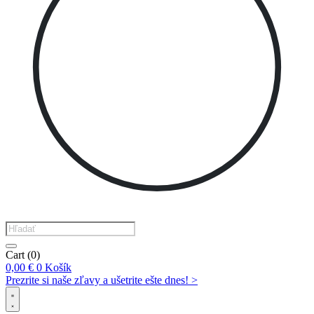
Products
search
Cart
(0)
0,00
€
0
Košík
Prezrite si naše zľavy a ušetrite ešte dnes! >​