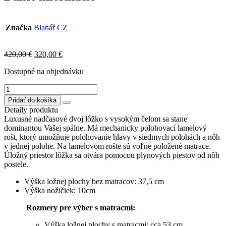
Značka
Blanář CZ
Original
Current
420,00
€
320,00
€
price
price
Dostupné na objednávku
was:
is:
420,00 €.
320,00 €.
množstvo
KELLY
Pridať do košíka
posteľ
Detaily produktu
90x200cm,nožičky
Luxusné nadčasové dvoj lôžko s vysokým čelom sa stane
čierne
dominantou Vašej spálne. Má mechanicky polohovací lamelový
rošt, ktorý umožňuje polohovanie hlavy v siedmych polohách a nôh
v jednej polohe. Na lamelovom rošte sú voľne položené matrace.
Úložný priestor lôžka sa otvára pomocou plynových piestov od nôh
postele.
Výška ložnej plochy bez matracov: 37,5 cm
Výška nožičiek: 10cm
Rozmery pre výber s matracmi:
Výška ložnej plochy s matracmi: cca 53 cm