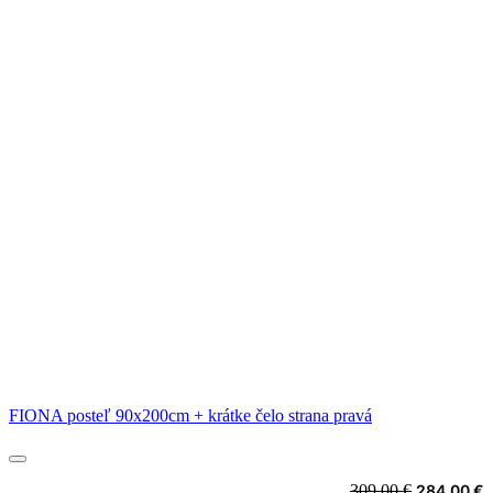
FIONA posteľ 90x200cm + krátke čelo strana pravá
Original
C
309,00
€
284,00
€