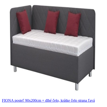
FIONA posteľ 90x200cm + dlhé čelo, krátke čelo strana ľavá