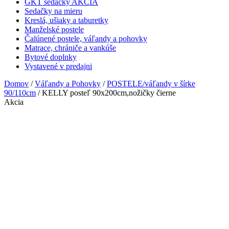
GKT sedačky AKCIA
Sedačky na mieru
Kreslá, ušiaky a taburetky
Manželské postele
Čalúnené postele, váľandy a pohovky
Matrace, chrániče a vankúše
Bytové doplnky
Vystavené v predajni
Domov
/
Váľandy a Pohovky
/
POSTELE/váľandy v šírke
90/110cm
/ KELLY posteľ 90x200cm,nožičky čierne
Akcia