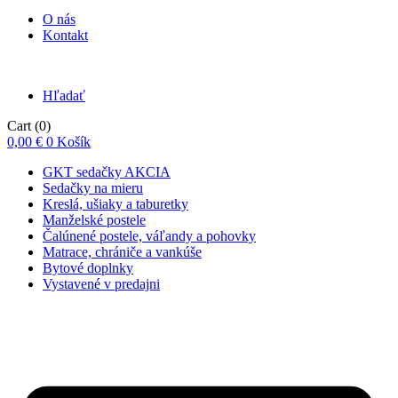
O nás
Kontakt
Hľadať
Cart
(0)
0,00
€
0
Košík
GKT sedačky AKCIA
Sedačky na mieru
Kreslá, ušiaky a taburetky
Manželské postele
Čalúnené postele, váľandy a pohovky
Matrace, chrániče a vankúše
Bytové doplnky
Vystavené v predajni