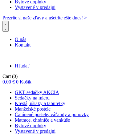
Bytové doplnky
Vystavené v predajni
Prezrite si naše zľavy a ušetrite ešte dnes! >​
O nás
Kontakt
Hľadať
Cart
(0)
0,00
€
0
Košík
GKT sedačky AKCIA
Sedačky na mieru
Kreslá, ušiaky a taburetky
Manželské postele
Čalúnené postele, váľandy a pohovky
Matrace, chrániče a vankúše
Bytové doplnky
Vystavené v predajni