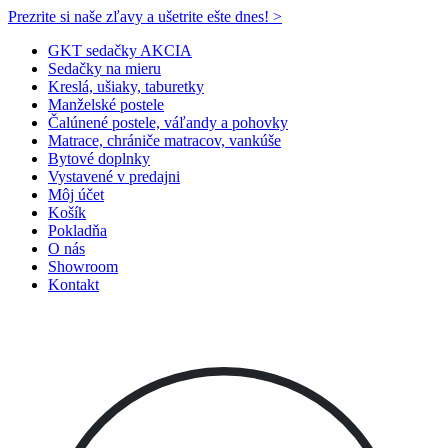
Prezrite si naše zľavy a ušetrite ešte dnes! >​
GKT sedačky AKCIA
Sedačky na mieru
Kreslá, ušiaky, taburetky
Manželské postele
Čalúnené postele, váľandy a pohovky
Matrace, chrániče matracov, vankúše
Bytové doplnky
Vystavené v predajni
Môj účet
Košík
Pokladňa
O nás
Showroom
Kontakt