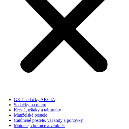
GKT sedačky AKCIA
Sedačky na mieru
Kreslá, ušiaky a taburetky
Manželské postele
Čalúnené postele, váľandy a pohovky
Matrace, chrániče a vankúše