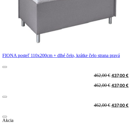
FIONA posteľ 110x200cm + dlhé čelo, krátke čelo strana pravá
Original
C
462,00
€
437,00
€
price
p
Original
C
462,00
€
437,00
€
was:
i
price
p
462,00 €.
4
was:
i
462,00 €.
4
Original
C
462,00
€
437,00
€
price
p
was:
i
Akcia
462,00 €.
4