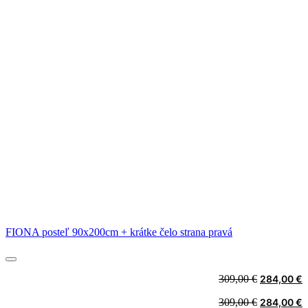
FIONA posteľ 90x200cm + krátke čelo strana pravá
Original
C
309,00
€
284,00
€
price
p
Original
C
309,00
€
284,00
€
was:
i