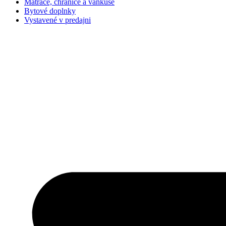
Matrace, chrániče a vankúše
Bytové doplnky
Vystavené v predajni