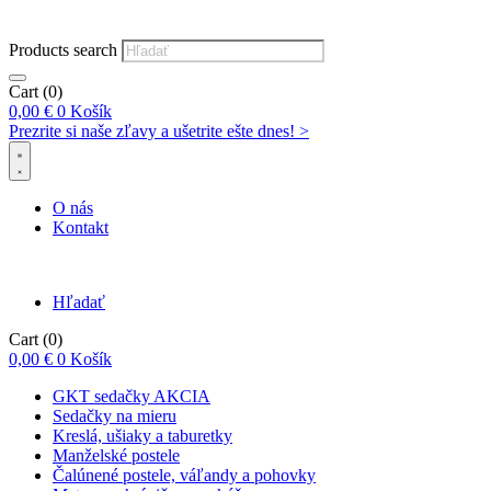
Products search
Cart
(0)
0,00
€
0
Košík
Prezrite si naše zľavy a ušetrite ešte dnes! >​
O nás
Kontakt
Hľadať
Cart
(0)
0,00
€
0
Košík
GKT sedačky AKCIA
Sedačky na mieru
Kreslá, ušiaky a taburetky
Manželské postele
Čalúnené postele, váľandy a pohovky