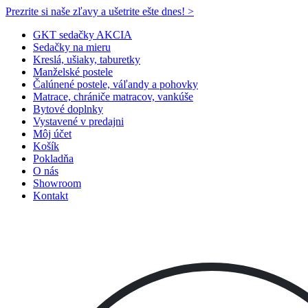
Prezrite si naše zľavy a ušetrite ešte dnes! >​
GKT sedačky AKCIA
Sedačky na mieru
Kreslá, ušiaky, taburetky
Manželské postele
Čalúnené postele, váľandy a pohovky
Matrace, chrániče matracov, vankúše
Bytové doplnky
Vystavené v predajni
Môj účet
Košík
Pokladňa
O nás
Showroom
Kontakt