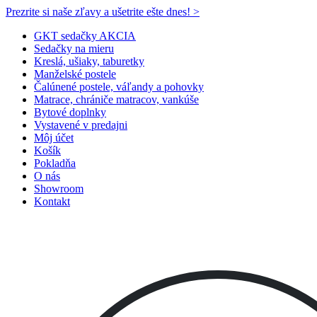
Prezrite si naše zľavy a ušetrite ešte dnes! >​
GKT sedačky AKCIA
Sedačky na mieru
Kreslá, ušiaky, taburetky
Manželské postele
Čalúnené postele, váľandy a pohovky
Matrace, chrániče matracov, vankúše
Bytové doplnky
Vystavené v predajni
Môj účet
Košík
Pokladňa
O nás
Showroom
Kontakt