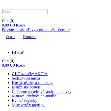
Products
search
Cart
(0)
0,00
€
0
Košík
Prezrite si naše zľavy a ušetrite ešte dnes! >​
O nás
Kontakt
Hľadať
Cart
(0)
0,00
€
0
Košík
GKT sedačky AKCIA
Sedačky na mieru
Kreslá, ušiaky a taburetky
Manželské postele
Čalúnené postele, váľandy a pohovky
Matrace, chrániče a vankúše
Bytové doplnky
Vystavené v predajni