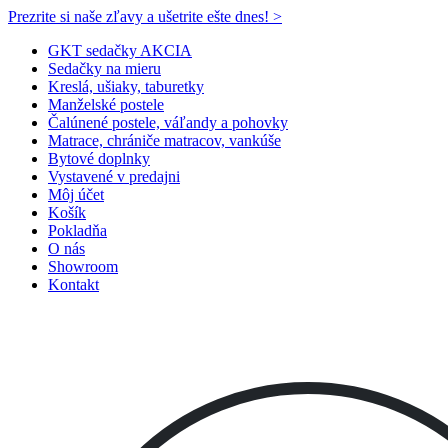
Prezrite si naše zľavy a ušetrite ešte dnes! >​
GKT sedačky AKCIA
Sedačky na mieru
Kreslá, ušiaky, taburetky
Manželské postele
Čalúnené postele, váľandy a pohovky
Matrace, chrániče matracov, vankúše
Bytové doplnky
Vystavené v predajni
Môj účet
Košík
Pokladňa
O nás
Showroom
Kontakt