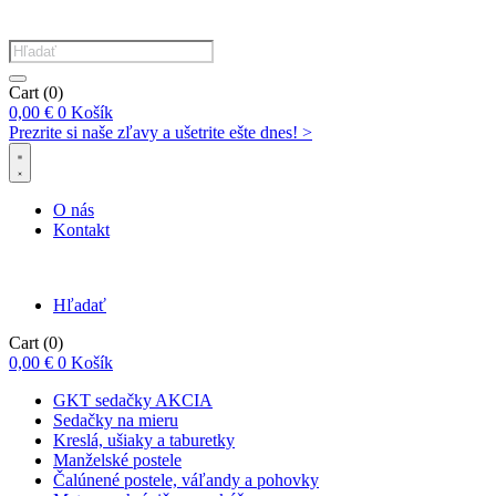
Products
search
Cart
(0)
0,00
€
0
Košík
Prezrite si naše zľavy a ušetrite ešte dnes! >​
O nás
Kontakt
Hľadať
Cart
(0)
0,00
€
0
Košík
GKT sedačky AKCIA
Sedačky na mieru
Kreslá, ušiaky a taburetky
Manželské postele
Čalúnené postele, váľandy a pohovky