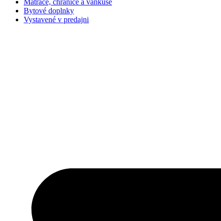
Matrace, chrániče a vankúše
Bytové doplnky
Vystavené v predajni