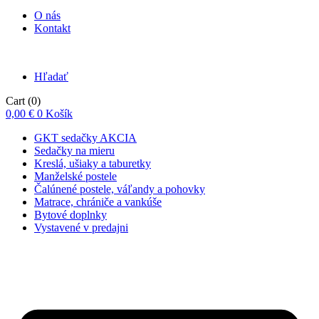
O nás
Kontakt
Hľadať
Cart
(0)
0,00
€
0
Košík
GKT sedačky AKCIA
Sedačky na mieru
Kreslá, ušiaky a taburetky
Manželské postele
Čalúnené postele, váľandy a pohovky
Matrace, chrániče a vankúše
Bytové doplnky
Vystavené v predajni