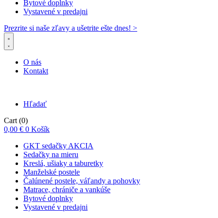
Bytové doplnky
Vystavené v predajni
Prezrite si naše zľavy a ušetrite ešte dnes! >​
O nás
Kontakt
Hľadať
Cart
(0)
0,00
€
0
Košík
GKT sedačky AKCIA
Sedačky na mieru
Kreslá, ušiaky a taburetky
Manželské postele
Čalúnené postele, váľandy a pohovky
Matrace, chrániče a vankúše
Bytové doplnky
Vystavené v predajni