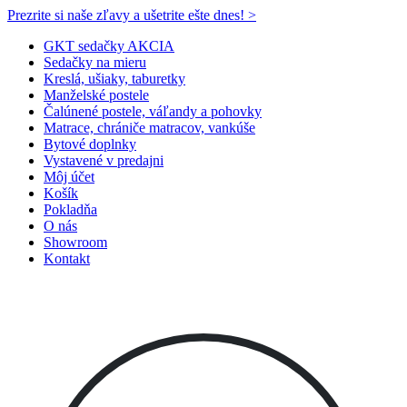
Prezrite si naše zľavy a ušetrite ešte dnes! >​
GKT sedačky AKCIA
Sedačky na mieru
Kreslá, ušiaky, taburetky
Manželské postele
Čalúnené postele, váľandy a pohovky
Matrace, chrániče matracov, vankúše
Bytové doplnky
Vystavené v predajni
Môj účet
Košík
Pokladňa
O nás
Showroom
Kontakt