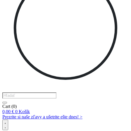
Products
search
Cart
(0)
0,00
€
0
Košík
Prezrite si naše zľavy a ušetrite ešte dnes! >​