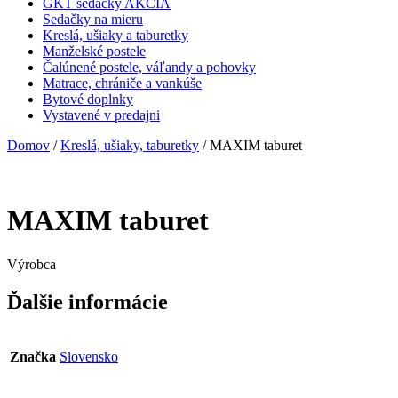
GKT sedačky AKCIA
Sedačky na mieru
Kreslá, ušiaky a taburetky
Manželské postele
Čalúnené postele, váľandy a pohovky
Matrace, chrániče a vankúše
Bytové doplnky
Vystavené v predajni
Domov
/
Kreslá, ušiaky, taburetky
/ MAXIM taburet
MAXIM taburet
Výrobca
Ďalšie informácie
Značka
Slovensko