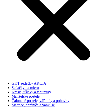
GKT sedačky AKCIA
Sedačky na mieru
Kreslá, ušiaky a taburetky
Manželské postele
Čalúnené postele, váľandy a pohovky
Matrace, chrániče a vankúše