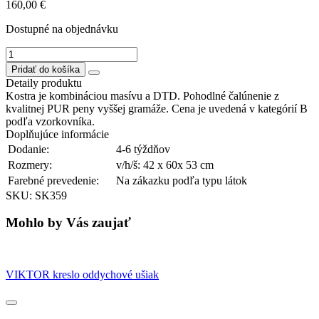
160,00
€
Dostupné na objednávku
množstvo
MAXIM
Pridať do košíka
taburet
Detaily produktu
Kostra je kombináciou masívu a DTD. Pohodlné čalúnenie z
kvalitnej PUR peny vyššej gramáže. Cena je uvedená v kategórií B
podľa vzorkovníka.
Doplňujúce informácie
Dodanie:
4-6 týždňov
Rozmery:
v/h/š: 42 x 60x 53 cm
Farebné prevedenie:
Na zákazku podľa typu látok
SKU: SK359
Mohlo by Vás zaujať
VIKTOR kreslo oddychové ušiak