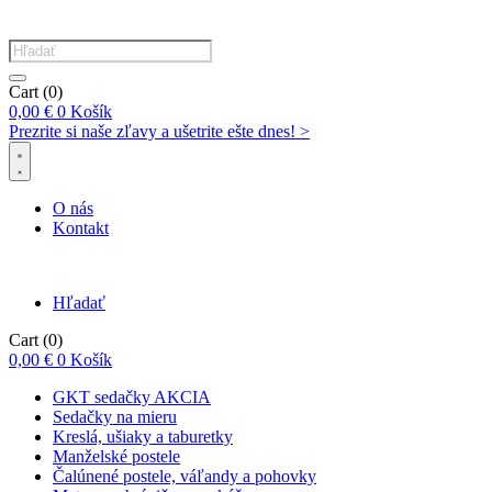
Products
search
Cart
(0)
0,00
€
0
Košík
Prezrite si naše zľavy a ušetrite ešte dnes! >​
O nás
Kontakt
Hľadať
Cart
(0)
0,00
€
0
Košík
GKT sedačky AKCIA
Sedačky na mieru
Kreslá, ušiaky a taburetky
Manželské postele
Čalúnené postele, váľandy a pohovky