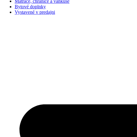
Matrace, chrániče a vankúše
Bytové doplnky
Vystavené v predajni