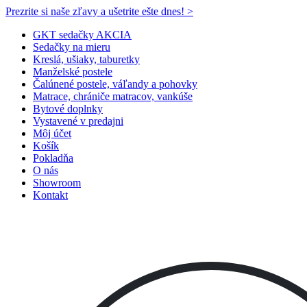
Prezrite si naše zľavy a ušetrite ešte dnes! >​
GKT sedačky AKCIA
Sedačky na mieru
Kreslá, ušiaky, taburetky
Manželské postele
Čalúnené postele, váľandy a pohovky
Matrace, chrániče matracov, vankúše
Bytové doplnky
Vystavené v predajni
Môj účet
Košík
Pokladňa
O nás
Showroom
Kontakt