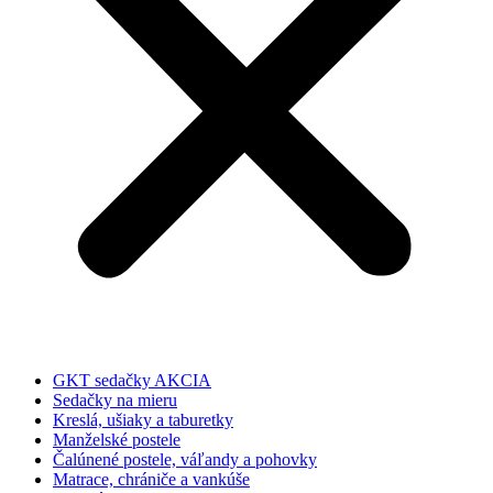
GKT sedačky AKCIA
Sedačky na mieru
Kreslá, ušiaky a taburetky
Manželské postele
Čalúnené postele, váľandy a pohovky
Matrace, chrániče a vankúše