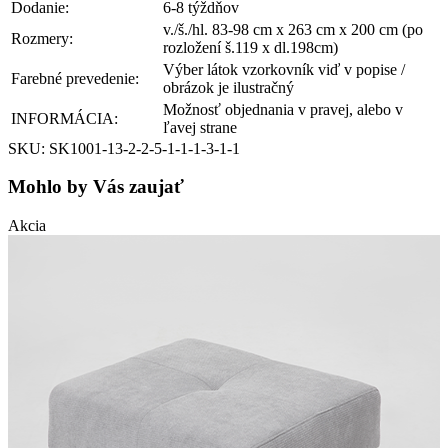
Dodanie:
6-8 týždňov
v./š./hl. 83-98 cm x 263 cm x 200 cm (po
Rozmery:
rozložení š.119 x dl.198cm)
Výber látok vzorkovník viď v popise /
Farebné prevedenie:
obrázok je ilustračný
Možnosť objednania v pravej, alebo v
INFORMÁCIA:
ľavej strane
SKU: SK1001-13-2-2-5-1-1-1-3-1-1
Mohlo by Vás zaujať
Akcia