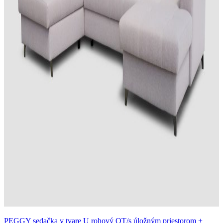
PEGGY sedačka v tvare U rohový OT/s úložným priestorom +