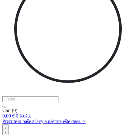
Products
search
Cart
(0)
0,00
€
0
Košík
Prezrite si naše zľavy a ušetrite ešte dnes! >​