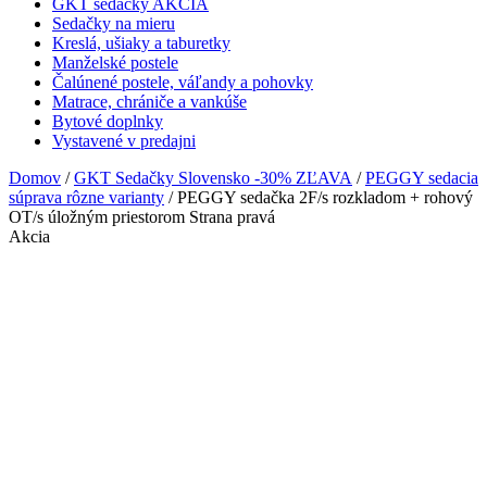
GKT sedačky AKCIA
Sedačky na mieru
Kreslá, ušiaky a taburetky
Manželské postele
Čalúnené postele, váľandy a pohovky
Matrace, chrániče a vankúše
Bytové doplnky
Vystavené v predajni
Domov
/
GKT Sedačky Slovensko -30% ZĽAVA
/
PEGGY sedacia
súprava rôzne varianty
/ PEGGY sedačka 2F/s rozkladom + rohový
OT/s úložným priestorom Strana pravá
Akcia