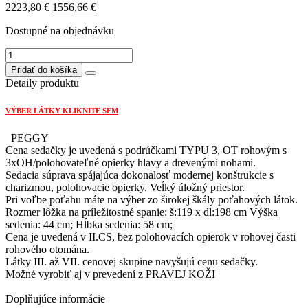
Original
Current
2223,80
€
1556,66
€
price
price
Dostupné na objednávku
was:
is:
2223,80 €.
1556,66 €.
množstvo
PEGGY
Pridať do košíka
sedačka
Detaily produktu
2F/s
rozkladom
VÝBER LÁTKY KLIKNITE SEM
+
rohový
PEGGY
OT/s
Cena sedačky je uvedená s podrúčkami TYPU 3, OT rohovým s
úložným
3xOH/polohovateľné opierky hlavy a drevenými nohami.
priestorom
Sedacia súprava spájajúca dokonalosť modernej konštrukcie s
Strana
charizmou, polohovacie opierky. Veĺký úložný priestor.
pravá
Pri voľbe poťahu máte na výber zo širokej škály poťahových látok.
Rozmer lôžka na príležitostné spanie: š:119 x dl:198 cm Výška
sedenia: 44 cm; Hĺbka sedenia: 58 cm;
Cena je uvedená v II.CS, bez polohovacích opierok v rohovej časti
rohového otomána.
Látky III. až VII. cenovej skupine navyšujú cenu sedačky.
Možné vyrobiť aj v prevedení z PRAVEJ KOŽI
Doplňujúce informácie