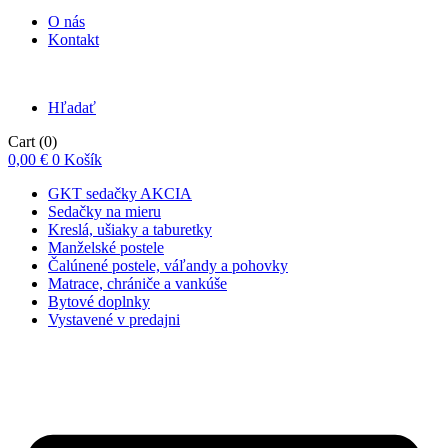
O nás
Kontakt
Hľadať
Cart
(0)
0,00
€
0
Košík
GKT sedačky AKCIA
Sedačky na mieru
Kreslá, ušiaky a taburetky
Manželské postele
Čalúnené postele, váľandy a pohovky
Matrace, chrániče a vankúše
Bytové doplnky
Vystavené v predajni