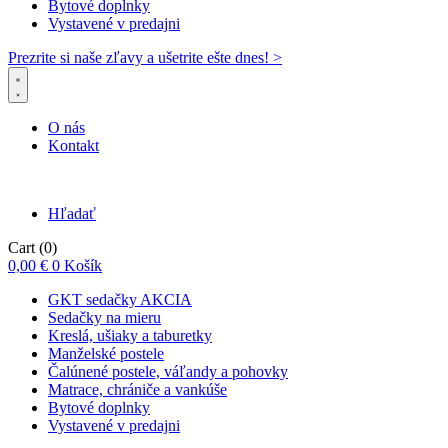
Bytové doplnky
Vystavené v predajni
Prezrite si naše zľavy a ušetrite ešte dnes! >​
O nás
Kontakt
Hľadať
Cart
(0)
0,00
€
0
Košík
GKT sedačky AKCIA
Sedačky na mieru
Kreslá, ušiaky a taburetky
Manželské postele
Čalúnené postele, váľandy a pohovky
Matrace, chrániče a vankúše
Bytové doplnky
Vystavené v predajni