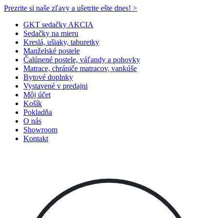
Prezrite si naše zľavy a ušetrite ešte dnes! >​
GKT sedačky AKCIA
Sedačky na mieru
Kreslá, ušiaky, taburetky
Manželské postele
Čalúnené postele, váľandy a pohovky
Matrace, chrániče matracov, vankúše
Bytové doplnky
Vystavené v predajni
Môj účet
Košík
Pokladňa
O nás
Showroom
Kontakt