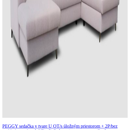
PEGGY sedačka v tvare U OT/s úložným priestorom + 2P/bez