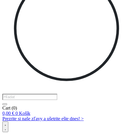
Products
search
Cart
(0)
0,00
€
0
Košík
Prezrite si naše zľavy a ušetrite ešte dnes! >​