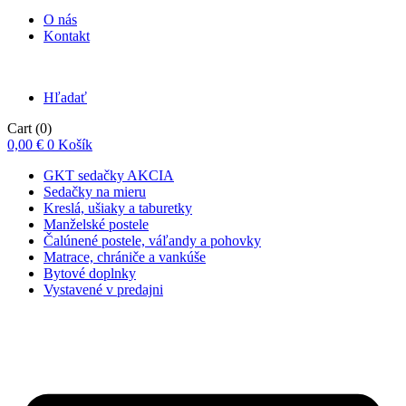
O nás
Kontakt
Hľadať
Cart
(0)
0,00
€
0
Košík
GKT sedačky AKCIA
Sedačky na mieru
Kreslá, ušiaky a taburetky
Manželské postele
Čalúnené postele, váľandy a pohovky
Matrace, chrániče a vankúše
Bytové doplnky
Vystavené v predajni