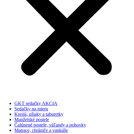
GKT sedačky AKCIA
Sedačky na mieru
Kreslá, ušiaky a taburetky
Manželské postele
Čalúnené postele, váľandy a pohovky
Matrace, chrániče a vankúše