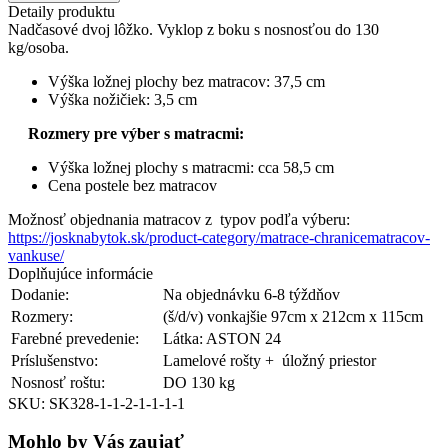
posteľ
Detaily produktu
90x200cm,nožičky
Nadčasové dvoj lôžko. Vyklop z boku s nosnosťou do 130
čierne
kg/osoba.
Výška ložnej plochy bez matracov: 37,5 cm
Výška nožičiek: 3,5 cm
Rozmery pre výber s matracmi:
Výška ložnej plochy s matracmi: cca 58,5 cm
Cena postele bez matracov
Možnosť objednania matracov z typov podľa výberu:
https://josknabytok.sk/product-category/matrace-chranicematracov-
vankuse/
Doplňujúce informácie
Dodanie:
Na objednávku 6-8 týždňov
Rozmery:
(š/d/v) vonkajšie 9
7cm x 212cm x 115cm
Farebné prevedenie:
Látka: ASTON 24
Príslušenstvo:
Lamelové rošty + úložný priestor
Nosnosť roštu:
DO 130 kg
SKU: SK328-1-1-2-1-1-1-1
Mohlo by Vás zaujať