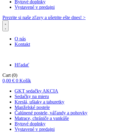
Bytové doplnky
Vystavené v predajni
Prezrite si naše zľavy a ušetrite ešte dnes! >​
O nás
Kontakt
Hľadať
Cart
(0)
0,00
€
0
Košík
GKT sedačky AKCIA
Sedačky na mieru
Kreslá, ušiaky a taburetky
Manželské postele
Čalúnené postele, váľandy a pohovky
Matrace, chrániče a vankúše
Bytové doplnky
Vystavené v predajni