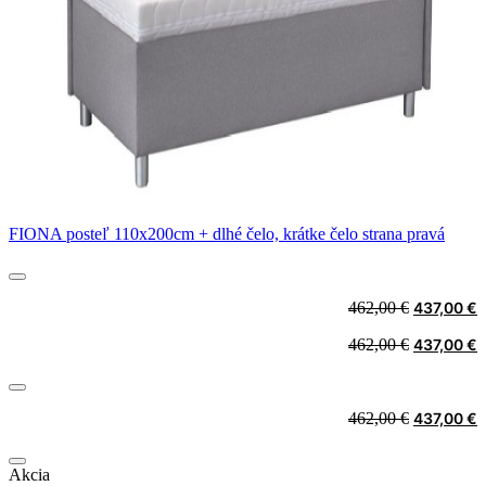
FIONA posteľ 110x200cm + dlhé čelo, krátke čelo strana pravá
Original
C
462,00
€
437,00
€
price
p
Original
C
462,00
€
437,00
€
was:
i
price
p
462,00 €.
4
was:
i
462,00 €.
4
Original
C
462,00
€
437,00
€
price
p
was:
i
Akcia
462,00 €.
4