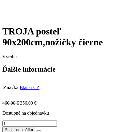
TROJA posteľ
90x200cm,nožičky čierne
Výrobca
Ďalšie informácie
Značka
Blanář CZ
Original
Current
460,00
€
356,00
€
price
price
Dostupné na objednávku
was:
is:
460,00 €.
356,00 €.
množstvo
TROJA
Pridať do košíka