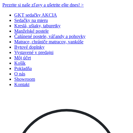
Prezrite si naše zľavy a ušetrite ešte dnes! >​
GKT sedačky AKCIA
Sedačky na mieru
Kreslá, ušiaky, taburetky
Manželské postele
Čalúnené postele, váľandy a pohovky
Matrace, chrániče matracov, vankúše
Bytové doplnky
Vystavené v predajni
Môj účet
Košík
Pokladňa
O nás
Showroom
Kontakt