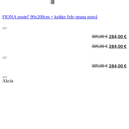
FIONA posteľ 90x200cm + krátke čelo strana pravá
Original
C
309,00
€
284,00
€
price
p
Original
C
309,00
€
284,00
€
was:
i
price
p
309,00 €.
2
was:
i
309,00 €.
2
Original
C
309,00
€
284,00
€
price
p
was:
i
Akcia
309,00 €.
2