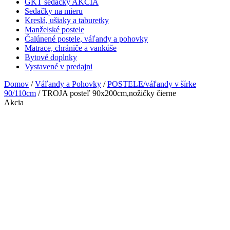
GKT sedačky AKCIA
Sedačky na mieru
Kreslá, ušiaky a taburetky
Manželské postele
Čalúnené postele, váľandy a pohovky
Matrace, chrániče a vankúše
Bytové doplnky
Vystavené v predajni
Domov
/
Váľandy a Pohovky
/
POSTELE/váľandy v šírke
90/110cm
/ TROJA posteľ 90x200cm,nožičky čierne
Akcia