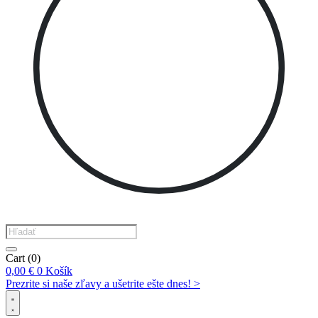
Products
search
Cart
(0)
0,00
€
0
Košík
Prezrite si naše zľavy a ušetrite ešte dnes! >​