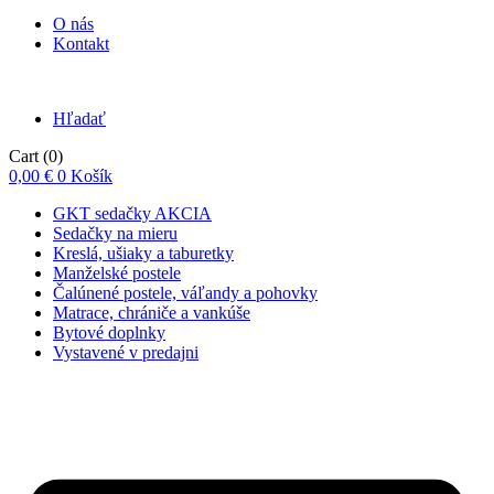
O nás
Kontakt
Hľadať
Cart
(0)
0,00
€
0
Košík
GKT sedačky AKCIA
Sedačky na mieru
Kreslá, ušiaky a taburetky
Manželské postele
Čalúnené postele, váľandy a pohovky
Matrace, chrániče a vankúše
Bytové doplnky
Vystavené v predajni