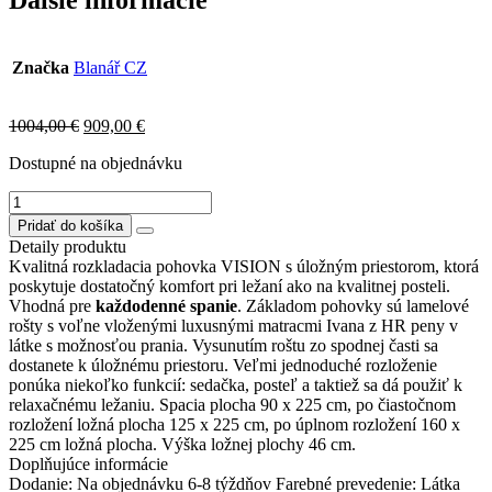
Značka
Blanář CZ
Original
Current
1004,00
€
909,00
€
price
price
Dostupné na objednávku
was:
is:
1004,00 €.
909,00 €.
množstvo
VISION
Pridať do košíka
pohovka
Detaily produktu
rozkladacia
Kvalitná rozkladacia pohovka VISION s úložným priestorom, ktorá
poskytuje dostatočný komfort pri ležaní ako na kvalitnej posteli.
Vhodná pre
každodenné
spanie
. Základom pohovky sú lamelové
rošty s voľne vloženými luxusnými matracmi Ivana z HR peny v
látke s možnosťou prania. Vysunutím roštu zo spodnej časti sa
dostanete k úložnému priestoru. Veľmi jednoduché rozloženie
ponúka niekoľko funkcií: sedačka, posteľ a taktiež sa dá použiť k
relaxačnému ležaniu. Spacia plocha 90 x 225 cm, po čiastočnom
rozložení ložná plocha 125 x 225 cm, po úplnom rozložení 160 x
225 cm ložná plocha. Výška ložnej plochy 46 cm.
Doplňujúce informácie
Dodanie: Na objednávku 6-8 týždňov Farebné prevedenie: Látka