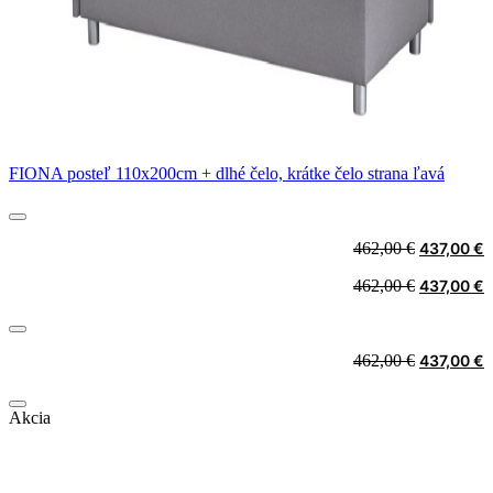
FIONA posteľ 110x200cm + dlhé čelo, krátke čelo strana ľavá
Original
C
462,00
€
437,00
€
price
p
Original
C
462,00
€
437,00
€
was:
i
price
p
462,00 €.
4
was:
i
462,00 €.
4
Original
C
462,00
€
437,00
€
price
p
was:
i
Akcia
462,00 €.
4