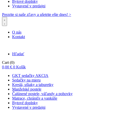
Bytové doplnky
Vystavené v predajni
Prezrite si naše zľavy a ušetrite ešte dnes! >​
O nás
Kontakt
Hľadať
Cart
(0)
0,00
€
0
Košík
GKT sedačky AKCIA
Sedačky na mieru
Kreslá, ušiaky a taburetky
Manželské postele
Čalúnené postele, váľandy a pohovky
Matrace, chrániče a vankúše
Bytové doplnky
Vystavené v predajni