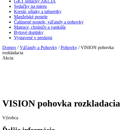
GKT sedačky AKCIA
Sedačky na mieru
Kreslá, ušiaky a taburetky
Manželské postele
Čalúnené postele, váľandy a pohovky
Matrace, chrániče a vankúše
Bytové doplnky
Vystavené v predajni
Domov
/
Váľandy a Pohovky
/
Pohovky
/ VISION pohovka
rozkladacia
Akcia
VISION pohovka rozkladacia
Výrobca
Ďalšie informácie