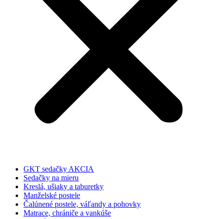
GKT sedačky AKCIA
Sedačky na mieru
Kreslá, ušiaky a taburetky
Manželské postele
Čalúnené postele, váľandy a pohovky
Matrace, chrániče a vankúše