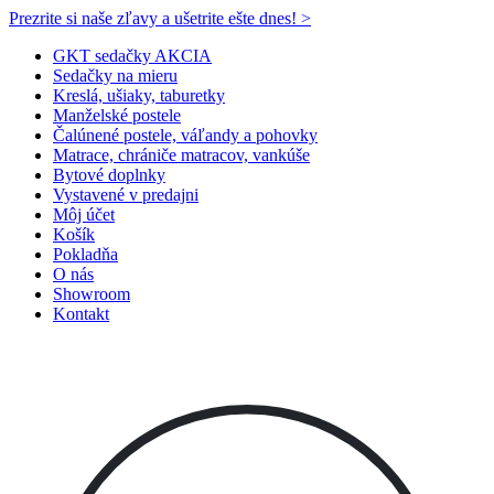
Prezrite si naše zľavy a ušetrite ešte dnes! >​
GKT sedačky AKCIA
Sedačky na mieru
Kreslá, ušiaky, taburetky
Manželské postele
Čalúnené postele, váľandy a pohovky
Matrace, chrániče matracov, vankúše
Bytové doplnky
Vystavené v predajni
Môj účet
Košík
Pokladňa
O nás
Showroom
Kontakt