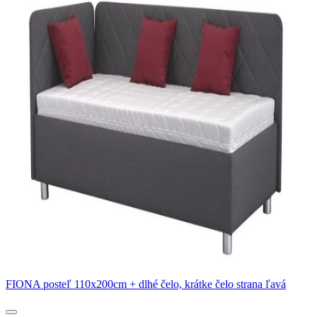
FIONA posteľ 110x200cm + dlhé čelo, krátke čelo strana ľavá