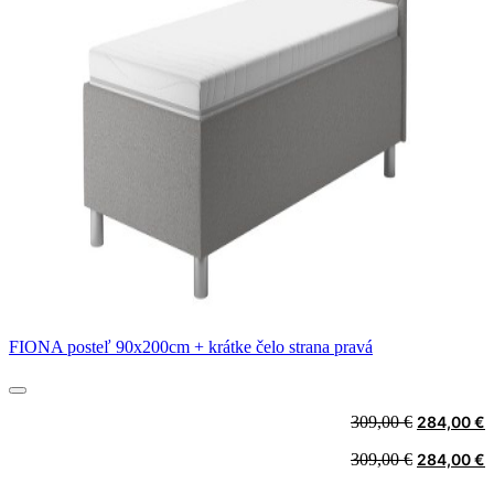
FIONA posteľ 90x200cm + krátke čelo strana pravá
Original
C
309,00
€
284,00
€
price
p
Original
C
309,00
€
284,00
€
was:
i
price
p
309,00 €.
2