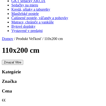
GKT sedačky AKCIA
Sedačky na mieru
Kreslá, ušiaky a taburetky
Manželské postele
Čalúnené postele, váľandy a pohovky
Matrace, chrániče a vankúše
Bytové doplnky
Vystavené v predajni
Domov
/ Produkt Veľkosť / 110x200 cm
110x200 cm
Zmazať filtre
Kategórie
Značka
Cena
€
€