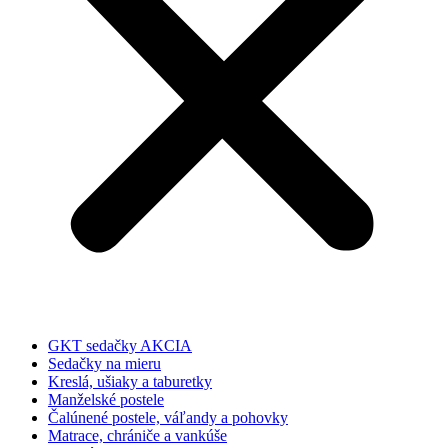
GKT sedačky AKCIA
Sedačky na mieru
Kreslá, ušiaky a taburetky
Manželské postele
Čalúnené postele, váľandy a pohovky
Matrace, chrániče a vankúše