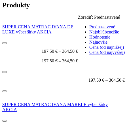
Produkty
Zoradiť:
Prednastavené
SUPER CENA MATRAC IVANA DE
Prednastavené
LUXE výber šírky AKCIA
Najobľúbenejšie
Hodnotenie
Najnovšie
Cena (od najnižsej)
197,50
€
–
364,50
€
Cena (od najvyššej)
197,50
€
–
364,50
€
197,50
€
–
364,50
€
SUPER CENA MATRAC IVANA MARBLE výber šírky
AKCIA