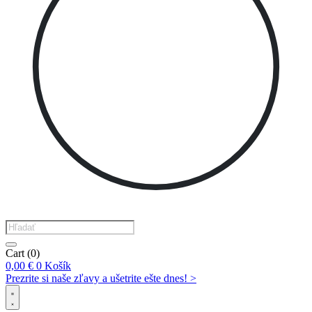
Products
search
Cart
(0)
0,00
€
0
Košík
Prezrite si naše zľavy a ušetrite ešte dnes! >​