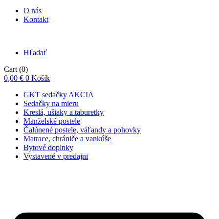
O nás
Kontakt
Hľadať
Cart
(0)
0,00
€
0
Košík
GKT sedačky AKCIA
Sedačky na mieru
Kreslá, ušiaky a taburetky
Manželské postele
Čalúnené postele, váľandy a pohovky
Matrace, chrániče a vankúše
Bytové doplnky
Vystavené v predajni