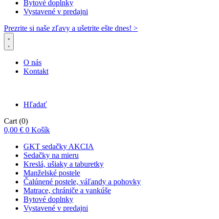
Bytové doplnky
Vystavené v predajni
Prezrite si naše zľavy a ušetrite ešte dnes! >​
O nás
Kontakt
Hľadať
Cart
(0)
0,00
€
0
Košík
GKT sedačky AKCIA
Sedačky na mieru
Kreslá, ušiaky a taburetky
Manželské postele
Čalúnené postele, váľandy a pohovky
Matrace, chrániče a vankúše
Bytové doplnky
Vystavené v predajni