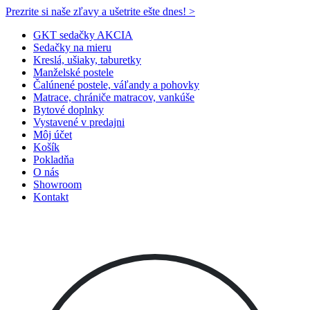
Prezrite si naše zľavy a ušetrite ešte dnes! >​
GKT sedačky AKCIA
Sedačky na mieru
Kreslá, ušiaky, taburetky
Manželské postele
Čalúnené postele, váľandy a pohovky
Matrace, chrániče matracov, vankúše
Bytové doplnky
Vystavené v predajni
Môj účet
Košík
Pokladňa
O nás
Showroom
Kontakt