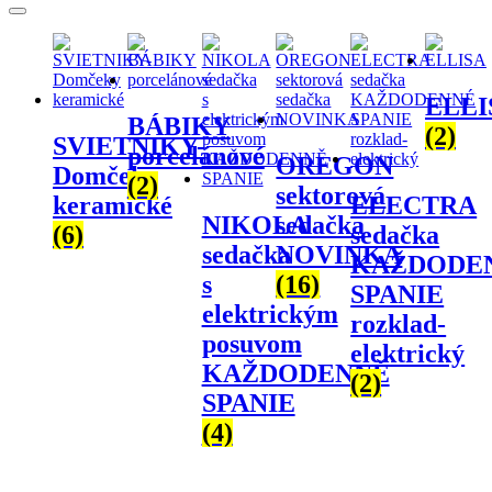
search
ELLI
BÁBIKY
(2)
SVIETNIKY-
porcelánové
OREGON
Domčeky
(2)
sektorová
keramické
ELECTRA
NIKOLA
sedačka
(6)
sedačka
sedačka
NOVINKA
KAŽDODE
s
(16)
SPANIE
elektrickým
rozklad-
posuvom
elektrický
KAŽDODENNĚ
(2)
SPANIE
(4)