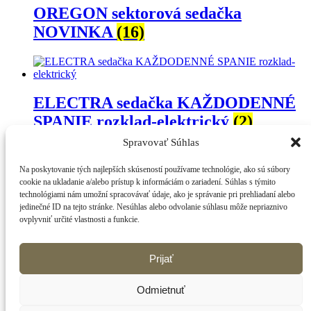
OREGON sektorová sedačka
NOVINKA
(16)
ELECTRA sedačka KAŽDODENNÉ
SPANIE rozklad-elektrický
(2)
Spravovať Súhlas
Na poskytovanie tých najlepších skúseností používame technológie, ako sú súbory
ELLISA
(2)
cookie na ukladanie a/alebo prístup k informáciám o zariadení. Súhlas s týmito
technológiami nám umožní spracovávať údaje, ako je správanie pri prehliadaní alebo
jedinečné ID na tejto stránke. Nesúhlas alebo odvolanie súhlasu môže nepriaznivo
Inactive
ovplyvniť určité vlastnosti a funkcie.
Prihlásenie
Prijať
Prihláste sa do svojho účtu
Odmietnuť