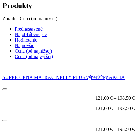
Produkty
Zoradiť:
Cena (od najnižsej)
Prednastavené
Najobľúbenejšie
Hodnotenie
Najnovšie
Cena (od najnižsej)
Cena (od najvyššej)
SUPER CENA MATRAC NELLY PLUS výber šírky AKCIA
121,00
€
–
198,50
€
121,00
€
–
198,50
€
121,00
€
–
198,50
€