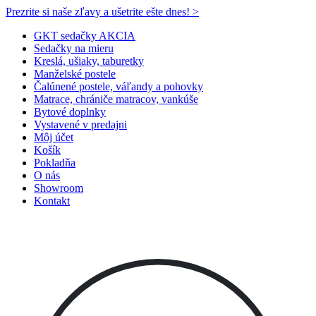
Prezrite si naše zľavy a ušetrite ešte dnes! >​
GKT sedačky AKCIA
Sedačky na mieru
Kreslá, ušiaky, taburetky
Manželské postele
Čalúnené postele, váľandy a pohovky
Matrace, chrániče matracov, vankúše
Bytové doplnky
Vystavené v predajni
Môj účet
Košík
Pokladňa
O nás
Showroom
Kontakt