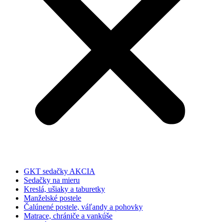
GKT sedačky AKCIA
Sedačky na mieru
Kreslá, ušiaky a taburetky
Manželské postele
Čalúnené postele, váľandy a pohovky
Matrace, chrániče a vankúše