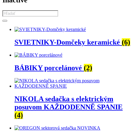
Inactive
Products
search
SVIETNIKY-Domčeky keramické
(6)
BÁBIKY porcelánové
(2)
NIKOLA sedačka s elektrickým
posuvom KAŽDODENNĚ SPANIE
(4)