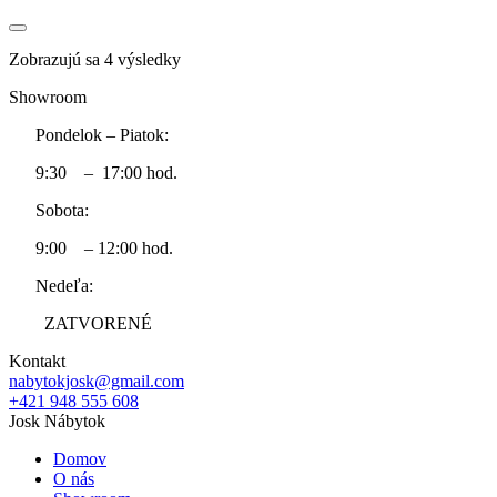
Sorted
Zobrazujú sa 4 výsledky
by
Showroom
price:
low
Pondelok – Piatok:
to
high
9:30 – 17:00 hod.
Sobota:
9:00 – 12:00 hod.
Nedeľa:
ZATVORENÉ
Kontakt
nabytokjosk@gmail.com
+421 948 555 608
Josk Nábytok
Domov
O nás