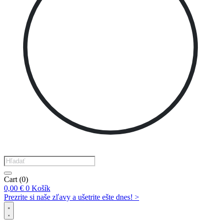
Products
search
Cart
(0)
0,00
€
0
Košík
Prezrite si naše zľavy a ušetrite ešte dnes! >​