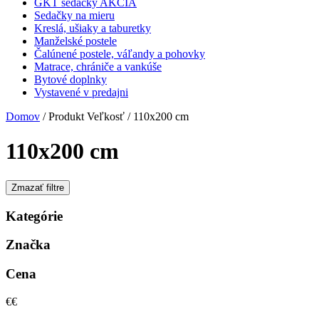
GKT sedačky AKCIA
Sedačky na mieru
Kreslá, ušiaky a taburetky
Manželské postele
Čalúnené postele, váľandy a pohovky
Matrace, chrániče a vankúše
Bytové doplnky
Vystavené v predajni
Domov
/ Produkt Veľkosť / 110x200 cm
110x200 cm
Zmazať filtre
Kategórie
Značka
Cena
€
€