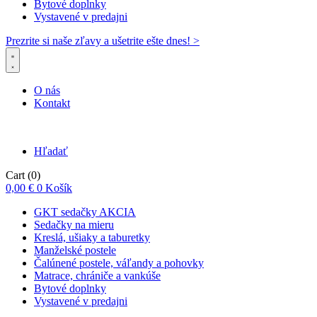
Bytové doplnky
Vystavené v predajni
Prezrite si naše zľavy a ušetrite ešte dnes! >​
O nás
Kontakt
Hľadať
Cart
(0)
0,00
€
0
Košík
GKT sedačky AKCIA
Sedačky na mieru
Kreslá, ušiaky a taburetky
Manželské postele
Čalúnené postele, váľandy a pohovky
Matrace, chrániče a vankúše
Bytové doplnky
Vystavené v predajni