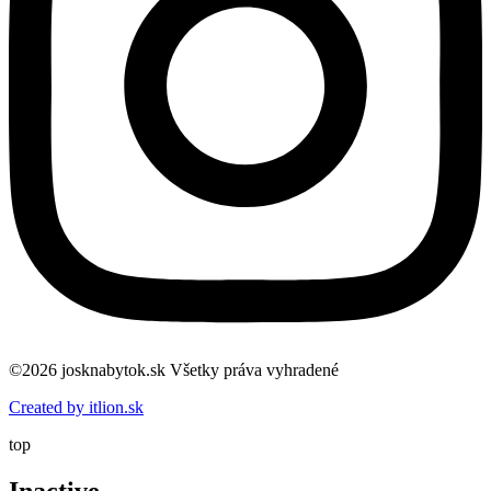
©2026 josknabytok.sk Všetky práva vyhradené
Created by itlion.sk
top