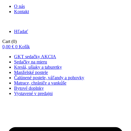
O nás
Kontakt
Hľadať
Cart
(0)
0,00
€
0
Košík
GKT sedačky AKCIA
Sedačky na mieru
Kreslá, ušiaky a taburetky
Manželské postele
Čalúnené postele, váľandy a pohovky
Matrace, chrániče a vankúše
Bytové doplnky
Vystavené v predajni