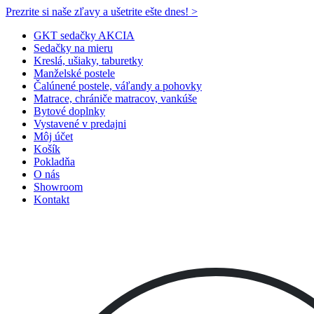
Prezrite si naše zľavy a ušetrite ešte dnes! >​
GKT sedačky AKCIA
Sedačky na mieru
Kreslá, ušiaky, taburetky
Manželské postele
Čalúnené postele, váľandy a pohovky
Matrace, chrániče matracov, vankúše
Bytové doplnky
Vystavené v predajni
Môj účet
Košík
Pokladňa
O nás
Showroom
Kontakt