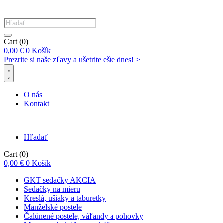
Products
search
Cart
(0)
0,00
€
0
Košík
Prezrite si naše zľavy a ušetrite ešte dnes! >​
O nás
Kontakt
Hľadať
Cart
(0)
0,00
€
0
Košík
GKT sedačky AKCIA
Sedačky na mieru
Kreslá, ušiaky a taburetky
Manželské postele
Čalúnené postele, váľandy a pohovky