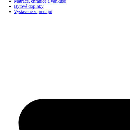
Matrace, chrániče a vankúše
Bytové doplnky
Vystavené v predajni