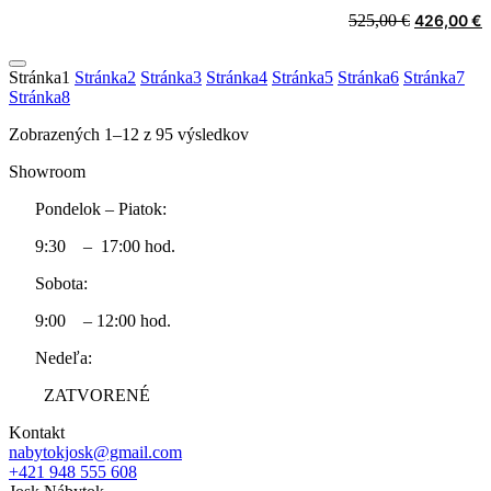
525,00 €.
4
Original
C
525,00
€
426,00
€
price
p
was:
i
Stránka
1
Stránka
2
Stránka
3
Stránka
4
Stránka
5
Stránka
6
Stránka
7
525,00 €.
4
Stránka
8
Sorted
Zobrazených 1–12 z 95 výsledkov
by
Showroom
price:
low
Pondelok – Piatok:
to
high
9:30 – 17:00 hod.
Sobota:
9:00 – 12:00 hod.
Nedeľa:
ZATVORENÉ
Kontakt
nabytokjosk@gmail.com
+421 948 555 608