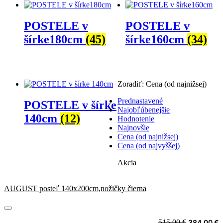
POSTELE v
POSTELE v
šírke180cm
(45)
šírke160cm
(34)
Zoradiť:
Cena (od najnižsej)
Prednastavené
POSTELE v šírke
Najobľúbenejšie
140cm
(12)
Hodnotenie
Najnovšie
Cena (od najnižsej)
Cena (od najvyššej)
Akcia
AUGUST posteľ 140x200cm,nožičky čierna
Original
C
515,00
€
384,00
€