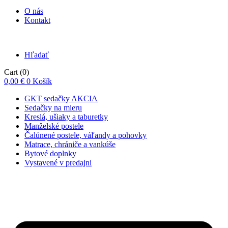
O nás
Kontakt
Hľadať
Cart
(0)
0,00
€
0
Košík
GKT sedačky AKCIA
Sedačky na mieru
Kreslá, ušiaky a taburetky
Manželské postele
Čalúnené postele, váľandy a pohovky
Matrace, chrániče a vankúše
Bytové doplnky
Vystavené v predajni