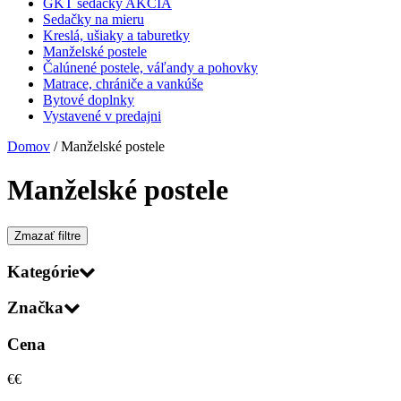
GKT sedačky AKCIA
Sedačky na mieru
Kreslá, ušiaky a taburetky
Manželské postele
Čalúnené postele, váľandy a pohovky
Matrace, chrániče a vankúše
Bytové doplnky
Vystavené v predajni
Domov
/ Manželské postele
Manželské postele
Zmazať filtre
Kategórie
Značka
Cena
€
€