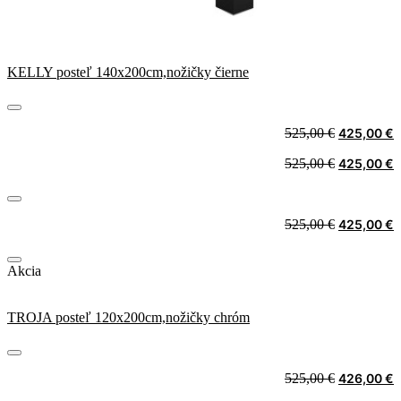
KELLY posteľ 140x200cm,nožičky čierne
Original
C
525,00
€
425,00
€
price
p
Original
C
525,00
€
425,00
€
was:
i
price
p
525,00 €.
4
was:
i
525,00 €.
4
Original
C
525,00
€
425,00
€
price
p
was:
i
Akcia
525,00 €.
4
TROJA posteľ 120x200cm,nožičky chróm
Original
C
525,00
€
426,00
€
price
p