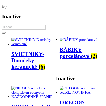
top
Inactive
Products
search
BÁBIKY
SVIETNIKY-
porcelánové
(2)
Domčeky
keramické
(6)
Inactive
OREGON