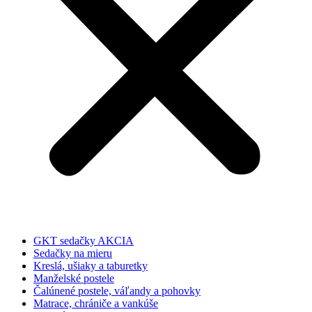
GKT sedačky AKCIA
Sedačky na mieru
Kreslá, ušiaky a taburetky
Manželské postele
Čalúnené postele, váľandy a pohovky
Matrace, chrániče a vankúše