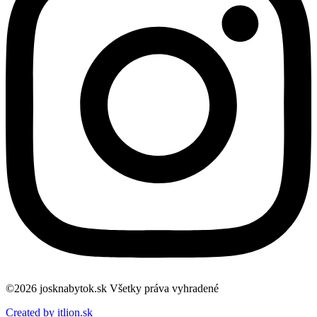
©2026 josknabytok.sk Všetky práva vyhradené
Created by itlion.sk