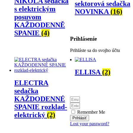
NIKOLA sedačka
sektorová sedačka
s elektrickým
NOVINKA
(16)
posuvom
KAŽDODENNĚ
SPANIE
(4)
Prihlásenie
Prihláste sa do svojho účtu
ELLISA
(2)
ELECTRA
sedačka
KAŽDODENNÉ
SPANIE rozklad-
Remember Me
elektrický
(2)
Prihlásiť
Lost your password?