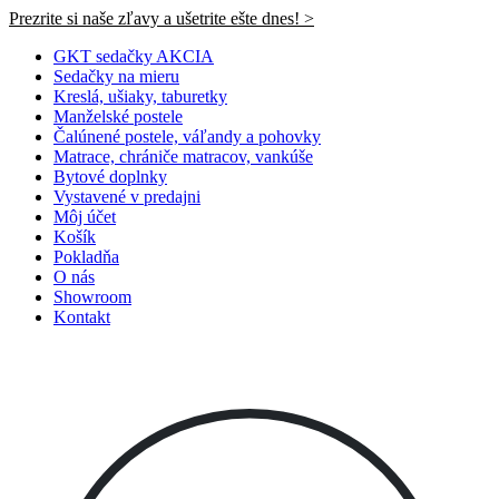
Prezrite si naše zľavy a ušetrite ešte dnes! >​
GKT sedačky AKCIA
Sedačky na mieru
Kreslá, ušiaky, taburetky
Manželské postele
Čalúnené postele, váľandy a pohovky
Matrace, chrániče matracov, vankúše
Bytové doplnky
Vystavené v predajni
Môj účet
Košík
Pokladňa
O nás
Showroom
Kontakt