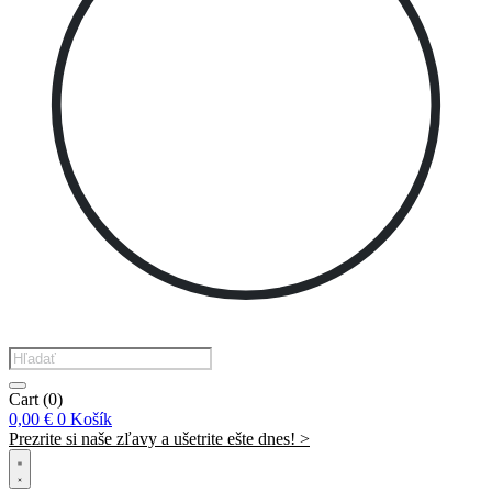
Products
search
Cart
(0)
0,00
€
0
Košík
Prezrite si naše zľavy a ušetrite ešte dnes! >​