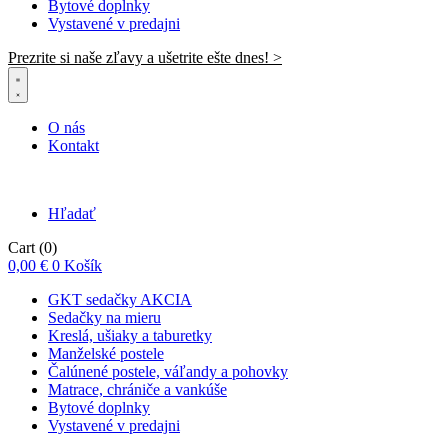
Bytové doplnky
Vystavené v predajni
Prezrite si naše zľavy a ušetrite ešte dnes! >​
O nás
Kontakt
Hľadať
Cart
(0)
0,00
€
0
Košík
GKT sedačky AKCIA
Sedačky na mieru
Kreslá, ušiaky a taburetky
Manželské postele
Čalúnené postele, váľandy a pohovky
Matrace, chrániče a vankúše
Bytové doplnky
Vystavené v predajni