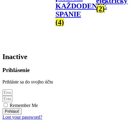
elektrický
KAŽDODENNĚ
(2)
SPANIE
(4)
Inactive
Prihlásenie
Prihláste sa do svojho účtu
Remember Me
Prihlásiť
Lost your password?