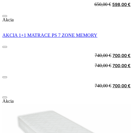
Original
C
650,00
€
598,00
€
price
p
was:
i
Akcia
650,00 €.
5
AKCIA 1+1 MATRACE PS 7 ZONE MEMORY
Original
C
740,00
€
700,00
€
price
p
Original
C
740,00
€
700,00
€
was:
i
price
p
740,00 €.
7
was:
i
740,00 €.
7
Original
C
740,00
€
700,00
€
price
p
was:
i
Akcia
740,00 €.
7