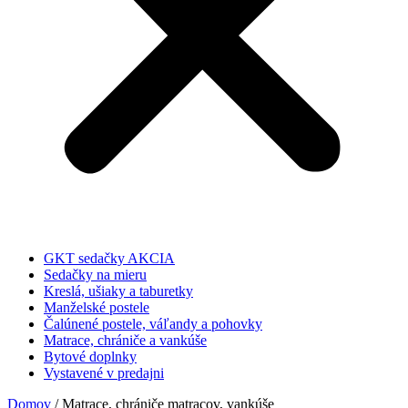
GKT sedačky AKCIA
Sedačky na mieru
Kreslá, ušiaky a taburetky
Manželské postele
Čalúnené postele, váľandy a pohovky
Matrace, chrániče a vankúše
Bytové doplnky
Vystavené v predajni
Domov
/ Matrace, chrániče matracov, vankúše