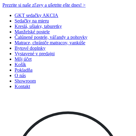
Prezrite si naše zľavy a ušetrite ešte dnes! >​
GKT sedačky AKCIA
Sedačky na mieru
Kreslá, ušiaky, taburetky
Manželské postele
Čalúnené postele, váľandy a pohovky
Matrace, chrániče matracov, vankúše
Bytové doplnky
Vystavené v predajni
Môj účet
Košík
Pokladňa
O nás
Showroom
Kontakt