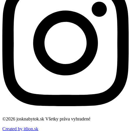
©2026 josknabytok.sk Všetky práva vyhradené
Created by itlion.sk