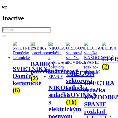
top
Inactive
Products
search
ELLI
BÁBIKY
(2)
SVIETNIKY-
porcelánové
OREGON
Domčeky
(2)
sektorová
keramické
ELECTRA
NIKOLA
sedačka
(6)
sedačka
sedačka
NOVINKA
KAŽDODE
s
(16)
SPANIE
elektrickým
rozklad-
posuvom