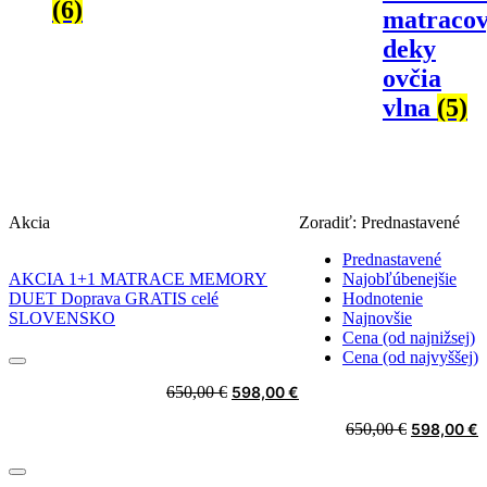
(6)
matracov
deky
ovčia
vlna
(5)
Akcia
Zoradiť:
Prednastavené
Prednastavené
AKCIA 1+1 MATRACE MEMORY
Najobľúbenejšie
DUET Doprava GRATIS celé
Hodnotenie
SLOVENSKO
Najnovšie
Cena (od najnižsej)
Cena (od najvyššej)
Original
Current
650,00
€
598,00
€
price
price
Original
C
650,00
€
598,00
€
was:
is:
price
p
650,00 €.
598,00 €.
was:
i
650,00 €.
5