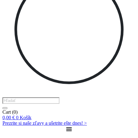
Products
search
Cart
(0)
0,00
€
0
Košík
Prezrite si naše zľavy a ušetrite ešte dnes! >​