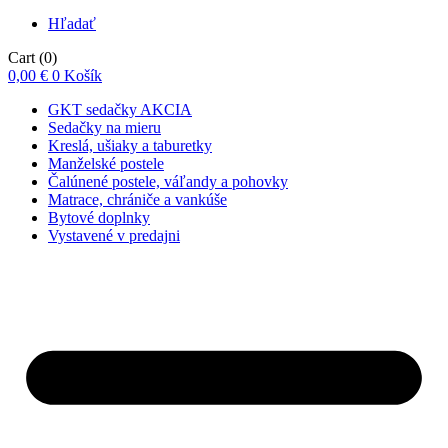
Hľadať
Cart
(0)
0,00
€
0
Košík
GKT sedačky AKCIA
Sedačky na mieru
Kreslá, ušiaky a taburetky
Manželské postele
Čalúnené postele, váľandy a pohovky
Matrace, chrániče a vankúše
Bytové doplnky
Vystavené v predajni