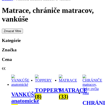
Matrace, chrániče matracov,
vankúše
Zmazať filtre
Kategórie
Značka
Cena
€
€
TOPPERY
MATRACE
VANKÚŠE
(8)
(33)
anatomické
CHRÁN