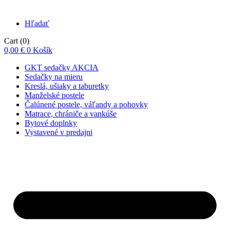
Hľadať
Cart
(0)
0,00
€
0
Košík
GKT sedačky AKCIA
Sedačky na mieru
Kreslá, ušiaky a taburetky
Manželské postele
Čalúnené postele, váľandy a pohovky
Matrace, chrániče a vankúše
Bytové doplnky
Vystavené v predajni