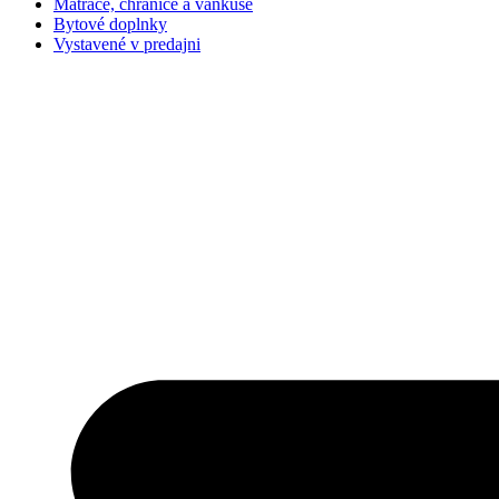
Matrace, chrániče a vankúše
Bytové doplnky
Vystavené v predajni