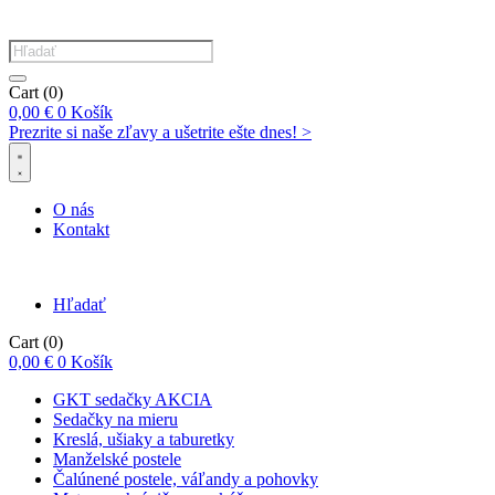
Products
search
Cart
(0)
0,00
€
0
Košík
Prezrite si naše zľavy a ušetrite ešte dnes! >​
O nás
Kontakt
Hľadať
Cart
(0)
0,00
€
0
Košík
GKT sedačky AKCIA
Sedačky na mieru
Kreslá, ušiaky a taburetky
Manželské postele
Čalúnené postele, váľandy a pohovky