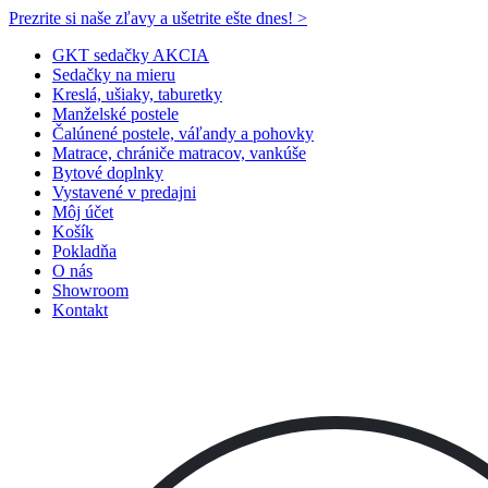
Prezrite si naše zľavy a ušetrite ešte dnes! >​
GKT sedačky AKCIA
Sedačky na mieru
Kreslá, ušiaky, taburetky
Manželské postele
Čalúnené postele, váľandy a pohovky
Matrace, chrániče matracov, vankúše
Bytové doplnky
Vystavené v predajni
Môj účet
Košík
Pokladňa
O nás
Showroom
Kontakt