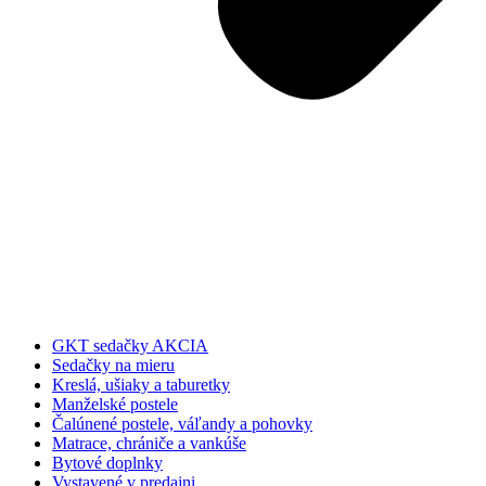
GKT sedačky AKCIA
Sedačky na mieru
Kreslá, ušiaky a taburetky
Manželské postele
Čalúnené postele, váľandy a pohovky
Matrace, chrániče a vankúše
Bytové doplnky
Vystavené v predajni