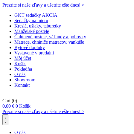
Prezrite si naše zľavy a ušetrite ešte dnes! >​
GKT sedačky AKCIA
Sedačky na mieru
Kreslá, ušiaky, taburetky
Manželské postele
Čalúnené postele, váľandy a pohovky
Matrace, chrániče matracov, vankúše
Bytové doplnky
Vystavené v predajni
Môj účet
Košík
Pokladňa
O nás
Showroom
Kontakt
Cart
(0)
0,00
€
0
Košík
Prezrite si naše zľavy a ušetrite ešte dnes! >​
O nás