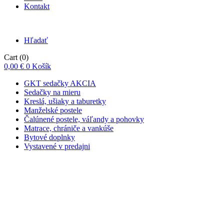
Kontakt
Hľadať
Cart
(0)
0,00
€
0
Košík
GKT sedačky AKCIA
Sedačky na mieru
Kreslá, ušiaky a taburetky
Manželské postele
Čalúnené postele, váľandy a pohovky
Matrace, chrániče a vankúše
Bytové doplnky
Vystavené v predajni