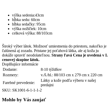
výška sedenia:43cm
hĺbka sedu: 60cm
hĺbka sedačky: 95cm
výška nožičiek: 10cm
celková výška: 88/103cm
Široký výber látok. Možnosť umiestnenia do priestoru, nakoľko je
čalúnená aj zozadu. Pristane jej poťahová látka, ale aj koža ju
dokáže spraviť neodolateľnou.
Strany ľavá
Cena je uvedená v I.
cenovej skupine látok.
Doplňujúce informácie
Dodanie:
8-10 týždňov
Rozmery:
v./š./hl.: 88/103 cm x 279 cm x 220 cm
Látky a kože podľa výberu v našej
Farebné prevedenie:
predajni
SKU: SK1001-6-1-1-1-2
Mohlo by Vás zaujať