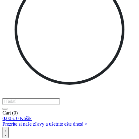
Products
search
Cart
(0)
0,00
€
0
Košík
Prezrite si naše zľavy a ušetrite ešte dnes! >​