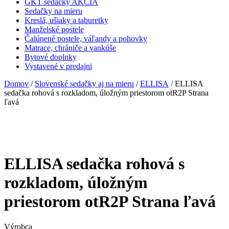
GKT sedačky AKCIA
Sedačky na mieru
Kreslá, ušiaky a taburetky
Manželské postele
Čalúnené postele, váľandy a pohovky
Matrace, chrániče a vankúše
Bytové doplnky
Vystavené v predajni
Domov
/
Slovenské sedačky aj na mieru
/
ELLISA
/ ELLISA
sedačka rohová s rozkladom, úložným priestorom otR2P Strana
ľavá
ELLISA sedačka rohová s
rozkladom, úložným
priestorom otR2P Strana ľavá
Výrobca