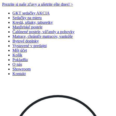
Prezrite si naše zľavy a ušetrite ešte dnes! >​
GKT sedačky AKCIA
Sedačky na mieru
Kreslá, ušiaky, taburetky
Manželské postele
Čalúnené postele, váľandy a pohovky
Matrace, chrániče matracov, vankúše
Bytové doplnky
Vystavené v predajni
Môj účet
Košík
Pokladňa
O nás
Showroom
Kontakt