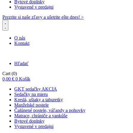
Bytové doplnky
Vystavené v predajni
Prezrite si naše zľavy a ušetrite ešte dnes! >​
O nás
Kontakt
Hľadať
Cart
(0)
0,00
€
0
Košík
GKT sedačky AKCIA
Sedačky na mieru
Kreslá, ušiaky a taburetky
Manželské postele
Čalúnené postele, váľandy a pohovky
Matrace, chrániče a vankúše
Bytové doplnky
Vystavené v predajni