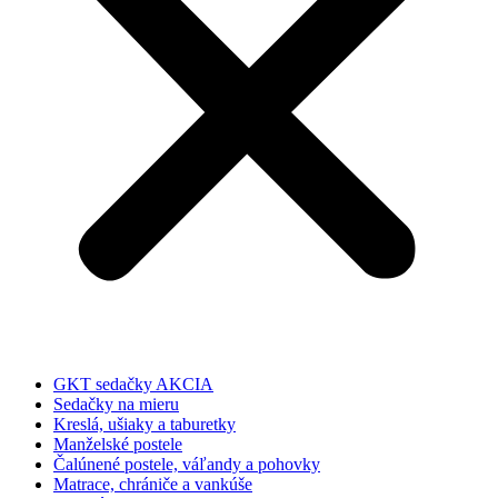
GKT sedačky AKCIA
Sedačky na mieru
Kreslá, ušiaky a taburetky
Manželské postele
Čalúnené postele, váľandy a pohovky
Matrace, chrániče a vankúše