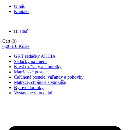
O nás
Kontakt
Hľadať
Cart
(0)
0,00
€
0
Košík
GKT sedačky AKCIA
Sedačky na mieru
Kreslá, ušiaky a taburetky
Manželské postele
Čalúnené postele, váľandy a pohovky
Matrace, chrániče a vankúše
Bytové doplnky
Vystavené v predajni