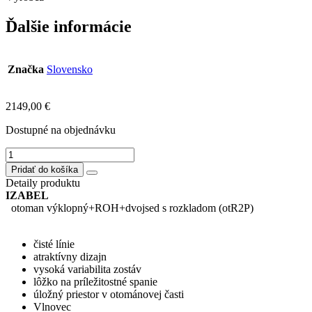
Ďalšie informácie
Značka
Slovensko
2149,00
€
Dostupné na objednávku
množstvo
ELLISA
Pridať do košíka
sedačka
Detaily produktu
rohová
IZABEL
s
otoman výklopný+ROH+dvojsed s rozkladom (otR2P)
rozkladom,
úložným
priestorom
čisté línie
otR2P
atraktívny dizajn
Strana
vysoká variabilita zostáv
ľavá
lôžko na príležitostné spanie
úložný priestor v otománovej časti
Vlnovec