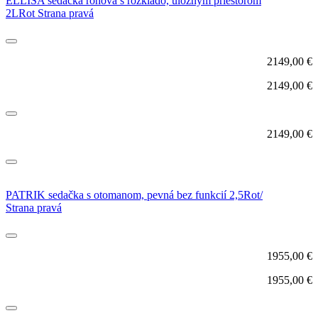
ELLISA sedačka rohová s rozklado, úložným priestorom
2LRot Strana pravá
2149,00
€
2149,00
€
2149,00
€
PATRIK sedačka s otomanom, pevná bez funkcií 2,5Rot/
Strana pravá
1955,00
€
1955,00
€