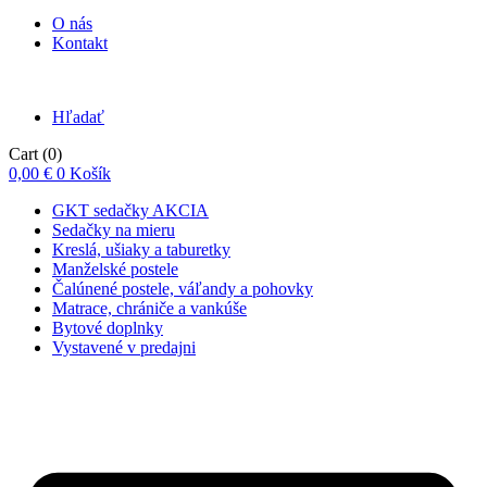
O nás
Kontakt
Hľadať
Cart
(0)
0,00
€
0
Košík
GKT sedačky AKCIA
Sedačky na mieru
Kreslá, ušiaky a taburetky
Manželské postele
Čalúnené postele, váľandy a pohovky
Matrace, chrániče a vankúše
Bytové doplnky
Vystavené v predajni