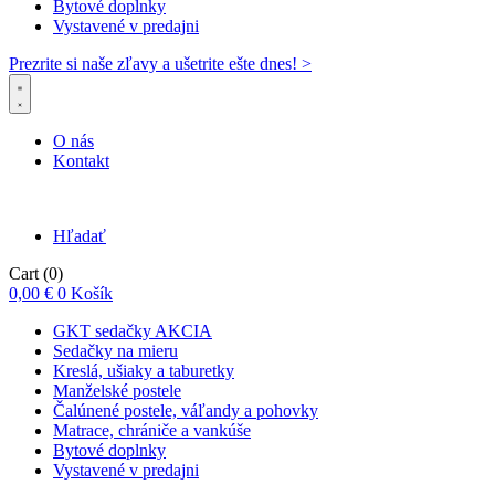
Bytové doplnky
Vystavené v predajni
Prezrite si naše zľavy a ušetrite ešte dnes! >​
O nás
Kontakt
Hľadať
Cart
(0)
0,00
€
0
Košík
GKT sedačky AKCIA
Sedačky na mieru
Kreslá, ušiaky a taburetky
Manželské postele
Čalúnené postele, váľandy a pohovky
Matrace, chrániče a vankúše
Bytové doplnky
Vystavené v predajni