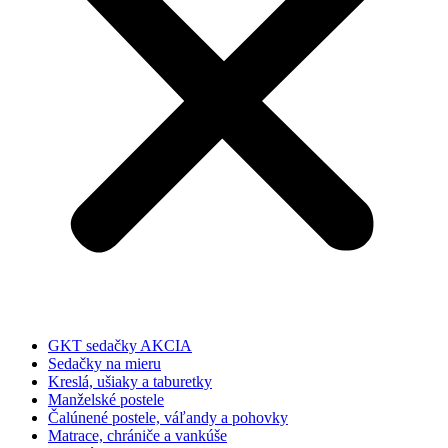
GKT sedačky AKCIA
Sedačky na mieru
Kreslá, ušiaky a taburetky
Manželské postele
Čalúnené postele, váľandy a pohovky
Matrace, chrániče a vankúše