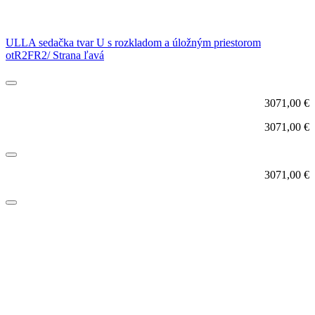
ULLA sedačka tvar U s rozkladom a úložným priestorom
otR2FR2/ Strana ľavá
3071,00
€
3071,00
€
3071,00
€