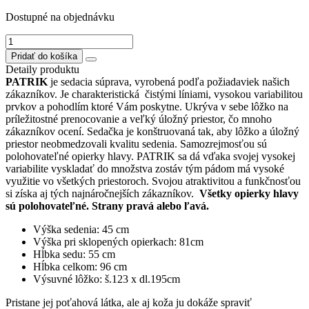
Dostupné na objednávku
množstvo
PATRIK
Pridať do košíka
sedačka
Detaily produktu
s
PATRIK
je sedacia súprava, vyrobená podľa požiadaviek našich
otomanom,
zákazníkov. Je charakteristická čistými líniami, vysokou variabilitou
pevná
prvkov a pohodlím ktoré Vám poskytne. Ukrýva v sebe lôžko na
bez
príležitostné prenocovanie a veľký úložný priestor, čo mnoho
funkcií
zákazníkov ocení. Sedačka je konštruovaná tak, aby lôžko a úložný
otR2,5/
priestor neobmedzovali kvalitu sedenia. Samozrejmosťou sú
Strana
polohovateľné opierky hlavy. PATRIK sa dá vďaka svojej vysokej
ľavá
variabilite vyskladať do množstva zostáv tým pádom má vysoké
využitie vo všetkých priestoroch. Svojou atraktivitou a funkčnosťou
si získa aj tých najnáročnejších zákazníkov.
Všetky opierky hlavy
sú polohovateľné.
Strany pravá alebo ľavá.
Výška sedenia: 45 cm
Výška pri sklopených opierkach: 81cm
Hĺbka sedu: 55 cm
Hĺbka celkom: 96 cm
Výsuvné lôžko: š.123 x dl.195cm
Pristane jej poťahová látka, ale aj koža ju dokáže spraviť