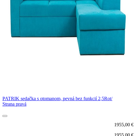
PATRIK sedačka s otomanom, pevná bez funkcií 2,5Rot/
Strana pravá
1955,00
€
1955,00
€