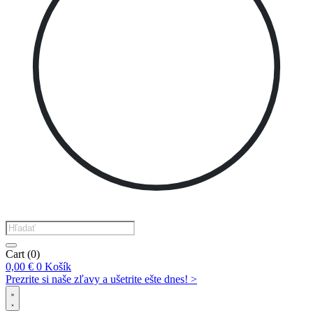
Products
search
Cart
(0)
0,00
€
0
Košík
Prezrite si naše zľavy a ušetrite ešte dnes! >​