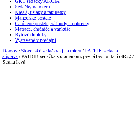
GKT sedačky AKCIA
Sedačky na mieru
Kreslá, ušiaky a taburetky
Manželské postele
Čalúnené postele, váľandy a pohovky
Matrace, chrániče a vankúše
Bytové doplnky
Vystavené v predajni
Domov
/
Slovenské sedačky aj na mieru
/
PATRIK sedacia
súprava
/ PATRIK sedačka s otomanom, pevná bez funkcií otR2,5/
Strana ľavá