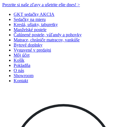
Prezrite si naše zľavy a ušetrite ešte dnes! >​
GKT sedačky AKCIA
Sedačky na mieru
Kreslá, ušiaky, taburetky
Manželské postele
Čalúnené postele, váľandy a pohovky
Matrace, chrániče matracov, vankúše
Bytové doplnky
Vystavené v predajni
Môj účet
Košík
Pokladňa
O nás
Showroom
Kontakt