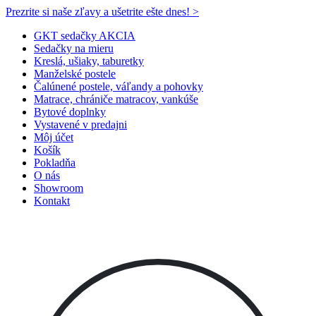
Prezrite si naše zľavy a ušetrite ešte dnes! >​
GKT sedačky AKCIA
Sedačky na mieru
Kreslá, ušiaky, taburetky
Manželské postele
Čalúnené postele, váľandy a pohovky
Matrace, chrániče matracov, vankúše
Bytové doplnky
Vystavené v predajni
Môj účet
Košík
Pokladňa
O nás
Showroom
Kontakt