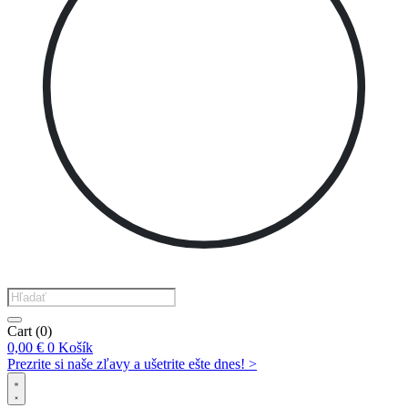
Products
search
Cart
(0)
0,00
€
0
Košík
Prezrite si naše zľavy a ušetrite ešte dnes! >​