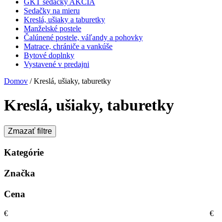
GKT sedačky AKCIA
Sedačky na mieru
Kreslá, ušiaky a taburetky
Manželské postele
Čalúnené postele, váľandy a pohovky
Matrace, chrániče a vankúše
Bytové doplnky
Vystavené v predajni
Domov
/ Kreslá, ušiaky, taburetky
Kreslá, ušiaky, taburetky
Zmazať filtre
Kategórie
Značka
Cena
€
€