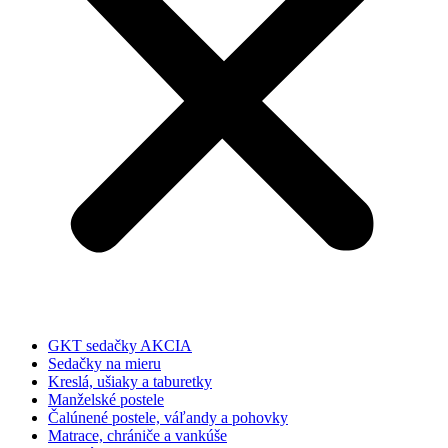
GKT sedačky AKCIA
Sedačky na mieru
Kreslá, ušiaky a taburetky
Manželské postele
Čalúnené postele, váľandy a pohovky
Matrace, chrániče a vankúše