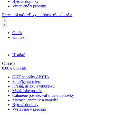
Bytové doplnky
Vystavené v predajni
Prezrite si naše zľavy a ušetrite ešte dnes! >​
O nás
Kontakt
Hľadať
Cart
(0)
0,00
€
0
Košík
GKT sedačky AKCIA
Sedačky na mieru
Kreslá, ušiaky a taburetky
Manželské postele
Čalúnené postele, váľandy a pohovky
Matrace, chrániče a vankúše
Bytové doplnky
Vystavené v predajni