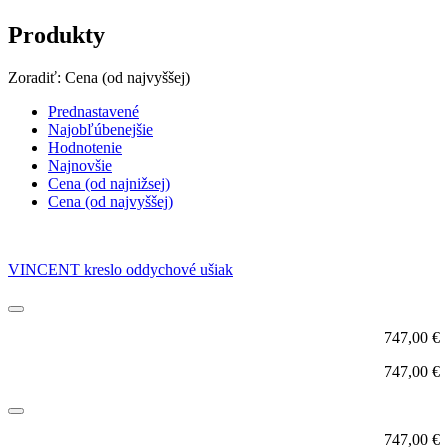
Produkty
Zoradiť:
Cena (od najvyššej)
Prednastavené
Najobľúbenejšie
Hodnotenie
Najnovšie
Cena (od najnižsej)
Cena (od najvyššej)
VINCENT kreslo oddychové ušiak
747,00
€
747,00
€
747,00
€