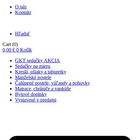
O nás
Kontakt
Hľadať
Cart
(0)
0,00
€
0
Košík
GKT sedačky AKCIA
Sedačky na mieru
Kreslá, ušiaky a taburetky
Manželské postele
Čalúnené postele, váľandy a pohovky
Matrace, chrániče a vankúše
Bytové doplnky
Vystavené v predajni