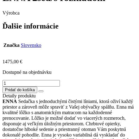
Výrobca
Ďalšie informácie
Značka
Slovensko
1475,00
€
Dostupné na objednávku
množstvo
ENNA
Pridať do košíka
2sed/s
Detaily produktu
rozkladom
ENNA
Sedačka s jednoduchými čistými líniami, ktorá oživí každý
priestor a zároveň môže spraviť z Vašej obývačky spálňu. Enna má
kvalitné lôžko s anatomickým matracom na každodenné
prenocovanie. Lôžko je možné dodať vo viacerých rozmeroch,
disponuje aj veľkým úložným priestorom. Chrbtové opierky,
dostatočne hlboké sedenie a priestranný otoman Vám poskytnú
dokonalé pohodlie. Enna je vysoko variabilná dá vyskladať do