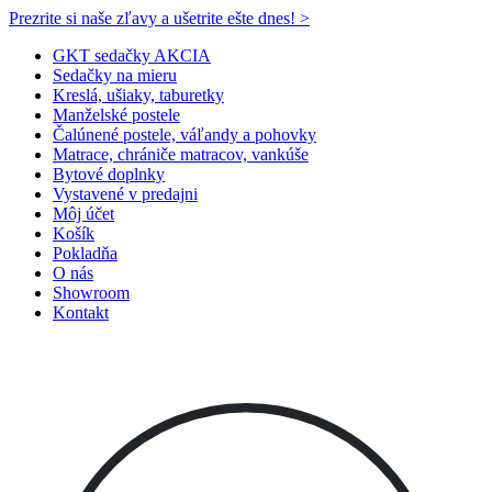
Prezrite si naše zľavy a ušetrite ešte dnes! >​
GKT sedačky AKCIA
Sedačky na mieru
Kreslá, ušiaky, taburetky
Manželské postele
Čalúnené postele, váľandy a pohovky
Matrace, chrániče matracov, vankúše
Bytové doplnky
Vystavené v predajni
Môj účet
Košík
Pokladňa
O nás
Showroom
Kontakt