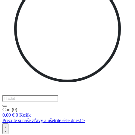
Products
search
Cart
(0)
0,00
€
0
Košík
Prezrite si naše zľavy a ušetrite ešte dnes! >​