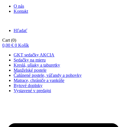
O nás
Kontakt
Hľadať
Cart
(0)
0,00
€
0
Košík
GKT sedačky AKCIA
Sedačky na mieru
Kreslá, ušiaky a taburetky
Manželské postele
Čalúnené postele, váľandy a pohovky
Matrace, chrániče a vankúše
Bytové doplnky
Vystavené v predajni