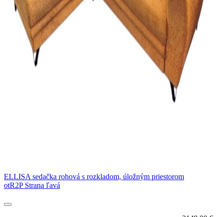
ELLISA sedačka rohová s rozkladom, úložným priestorom
otR2P Strana ľavá