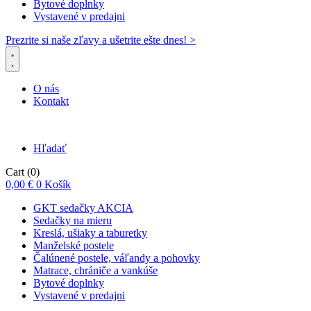
Bytové doplnky
Vystavené v predajni
Prezrite si naše zľavy a ušetrite ešte dnes! >​
O nás
Kontakt
Hľadať
Cart
(0)
0,00
€
0
Košík
GKT sedačky AKCIA
Sedačky na mieru
Kreslá, ušiaky a taburetky
Manželské postele
Čalúnené postele, váľandy a pohovky
Matrace, chrániče a vankúše
Bytové doplnky
Vystavené v predajni