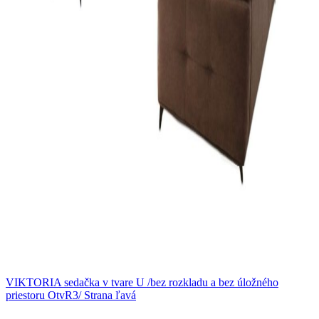
VIKTORIA sedačka v tvare U /bez rozkladu a bez úložného
priestoru OtvR3/ Strana ľavá