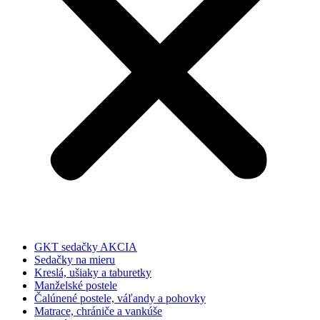
GKT sedačky AKCIA
Sedačky na mieru
Kreslá, ušiaky a taburetky
Manželské postele
Čalúnené postele, váľandy a pohovky
Matrace, chrániče a vankúše