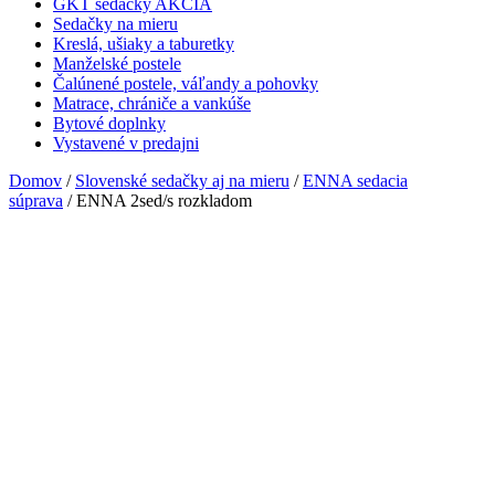
GKT sedačky AKCIA
Sedačky na mieru
Kreslá, ušiaky a taburetky
Manželské postele
Čalúnené postele, váľandy a pohovky
Matrace, chrániče a vankúše
Bytové doplnky
Vystavené v predajni
Domov
/
Slovenské sedačky aj na mieru
/
ENNA sedacia
súprava
/ ENNA 2sed/s rozkladom