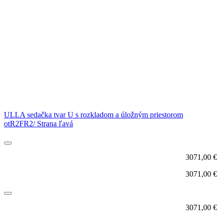
ULLA sedačka tvar U s rozkladom a úložným priestorom
otR2FR2/ Strana ľavá
3071,00
€
3071,00
€
3071,00
€