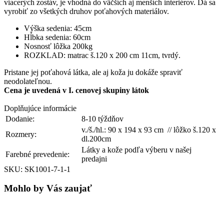
viacerých zostáv, je vhodná do väčších aj menších interiérov. Dá sa
vyrobiť zo všetkých druhov poťahových materiálov.
Výška sedenia: 45cm
Hĺbka sedenia: 60cm
Nosnosť lôžka 200kg
ROZKLAD: matrac š.120 x 200 cm 11cm, tvrdý.
Pristane jej poťahová látka, ale aj koža ju dokáže spraviť
neodolateľnou.
Cena je uvedená v I. cenovej skupiny látok
Doplňujúce informácie
Dodanie:
8-10 týždňov
v./š./hl.: 90 x 194 x 93 cm // lôžko š.120 x
Rozmery:
dl.200cm
Látky a kože podľa výberu v našej
Farebné prevedenie:
predajni
SKU: SK1001-7-1-1
Mohlo by Vás zaujať